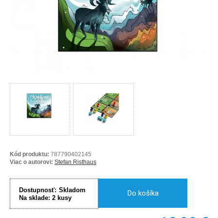
Kód produktu:
787790402145
Viac o autorovi:
Stefan Risthaus
Dostupnosť:
Skladom
Do košíka
Na sklade:
2
kusy