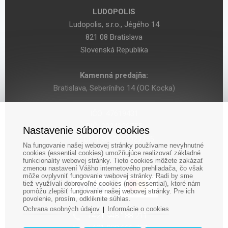
LUDOPOLIS
Ludopolis, s.r.o., Jégého 14
821 08 Bratislava
Slovenská Republika
Kamenná predajňa:
Bratislava, Seberíniho 14 (OC Kocka)
IČO: 47619431
DIČ: 2024029755
Nastavenie súborov cookies
IČ DPH: SK 2024029755
Na fungovanie našej webovej stránky používame nevyhnutné
cookies (essential cookies) umožňujúce realizovať základné
funkcionality webovej stránky. Tieto cookies môžete zakázať
zmenou nastavení Vášho internetového prehliadača, čo však
môže ovplyvniť fungovanie webovej stránky. Radi by sme
tiež využívali dobrovoľné cookies (non-essential), ktoré nám
pomôžu zlepšiť fungovanie našej webovej stránky. Pre ich
povolenie, prosím, odkliknite súhlas.
Ochrana osobných údajov
Informácie o cookies
|
‎+421 948 188 211
+421 908 666 767