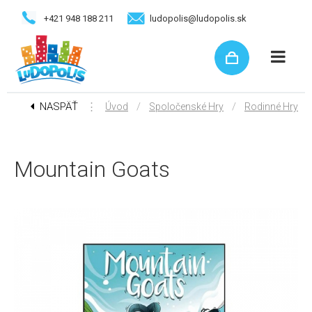
+421 948 188 211
ludopolis@ludopolis.sk
NASPÄŤ
⋮
/
/
Úvod
Spoločenské Hry
Rodinné Hry
Mountain Goats