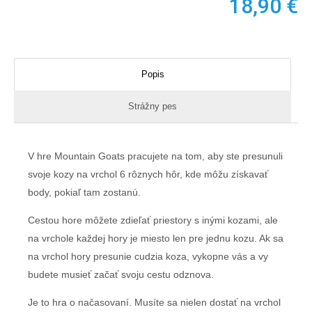
18,90
€
Popis
Strážny pes
V hre Mountain Goats pracujete na tom, aby ste presunuli
svoje kozy na vrchol 6 rôznych hôr, kde môžu získavať
body, pokiaľ tam zostanú.
Cestou hore môžete zdieľať priestory s inými kozami, ale
na vrchole každej hory je miesto len pre jednu kozu. Ak sa
na vrchol hory presunie cudzia koza, vykopne vás a vy
budete musieť začať svoju cestu odznova.
Je to hra o načasovaní. Musíte sa nielen dostať na vrchol