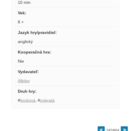
10 min.
Vek
:
8 +
Jazyk hry/pravidiel
:
anglický
Kooperačná hra
:
Nie
Vydavateľ
:
Allplay
Druh hry
:
#
kocková
,
#
zvieratá
245/864