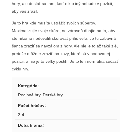
hory, ale dostať sa tam, keď nikto iný nebude v pozícii,
aby vás zrazil.
Je to hra kde musíte ustrážiť svojich súperov.
Maximalizujte svoje skóre, no zároveň dbajte na to, aby
ste nikomu nedovolili skórovať príliš veľa. Je tu zábavná
šanca zraziť sa navzájom z hory. Ale nie je to až také zlé,
pretože môžete zraziť iba kozy, ktoré sú v bodovanej
pozícii, a nie je to veľký postih. Je to len normálna súčasť
cyklu hry.
Kategória
:
Rodinné hry
,
Detské hry
Počet hráčov
:
2-4
Doba hrania
: