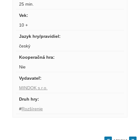
25 min.
Vek
:
10 +
Jazyk hry/pravidiel
:
český
Kooperačná hra
:
Nie
Vydavateľ
:
MINDOK s.r.o.
Druh hry
:
#
Rozšírenie