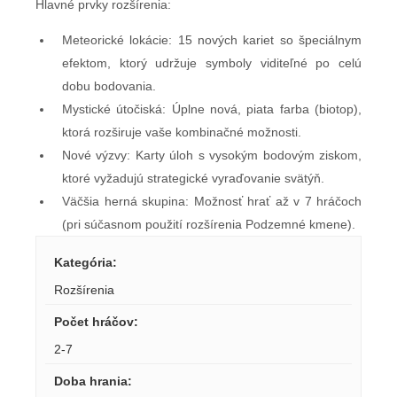
Hlavné prvky rozšírenia:
Meteorické lokácie: 15 nových kariet so špeciálnym
efektom, ktorý udržuje symboly viditeľné po celú
dobu bodovania.
Mystické útočiská: Úplne nová, piata farba (biotop),
ktorá rozširuje vaše kombinačné možnosti.
Nové výzvy: Karty úloh s vysokým bodovým ziskom,
ktoré vyžadujú strategické vyraďovanie svätýň.
Väčšia herná skupina: Možnosť hrať až v 7 hráčoch
(pri súčasnom použití rozšírenia Podzemné kmene).
Kategória
:
Rozšírenia
Počet hráčov
:
2-7
Doba hrania
: