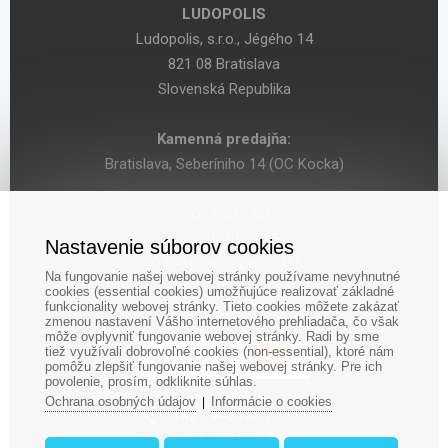
LUDOPOLIS
Ludopolis, s.r.o., Jégého 14
821 08 Bratislava
Slovenská Republika
Kamenná predajňa:
Bratislava, Seberíniho 14 (OC Kocka)
IČO: 47619431
DIČ: 2024029755
Nastavenie súborov cookies
IČ DPH: SK 2024029755
Na fungovanie našej webovej stránky používame nevyhnutné
cookies (essential cookies) umožňujúce realizovať základné
funkcionality webovej stránky. Tieto cookies môžete zakázať
zmenou nastavení Vášho internetového prehliadača, čo však
môže ovplyvniť fungovanie webovej stránky. Radi by sme
tiež využívali dobrovoľné cookies (non-essential), ktoré nám
pomôžu zlepšiť fungovanie našej webovej stránky. Pre ich
povolenie, prosím, odkliknite súhlas.
Ochrana osobných údajov
Informácie o cookies
|
‎+421 948 188 211
+421 908 666 767