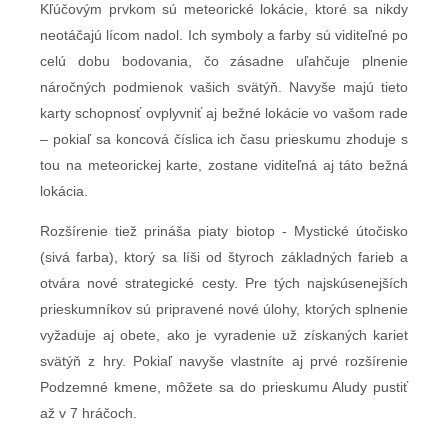
Kľúčovým prvkom sú meteorické lokácie, ktoré sa nikdy
neotáčajú lícom nadol. Ich symboly a farby sú viditeľné po
celú dobu bodovania, čo zásadne uľahčuje plnenie
náročných podmienok vašich svätýň. Navyše majú tieto
karty schopnosť ovplyvniť aj bežné lokácie vo vašom rade
– pokiaľ sa koncová číslica ich času prieskumu zhoduje s
tou na meteorickej karte, zostane viditeľná aj táto bežná
lokácia.
Rozšírenie tiež prináša piaty biotop - Mystické útočisko
(sivá farba), ktorý sa líši od štyroch základných farieb a
otvára nové strategické cesty. Pre tých najskúsenejších
prieskumníkov sú pripravené nové úlohy, ktorých splnenie
vyžaduje aj obete, ako je vyradenie už získaných kariet
svätýň z hry. Pokiaľ navyše vlastníte aj prvé rozšírenie
Podzemné kmene, môžete sa do prieskumu Aludy pustiť
až v 7 hráčoch.