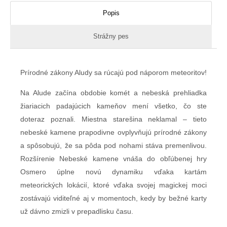
Popis
Strážny pes
Prírodné zákony Aludy sa rúcajú pod náporom meteoritov!
Na Alude začína obdobie komét a nebeská prehliadka
žiariacich padajúcich kameňov mení všetko, čo ste
doteraz poznali. Miestna starešina neklamal – tieto
nebeské kamene prapodivne ovplyvňujú prírodné zákony
a spôsobujú, že sa pôda pod nohami stáva premenlivou.
Rozšírenie Nebeské kamene vnáša do obľúbenej hry
Osmero úplne novú dynamiku vďaka kartám
meteorických lokácií, ktoré vďaka svojej magickej moci
zostávajú viditeľné aj v momentoch, kedy by bežné karty
už dávno zmizli v prepadlisku času.