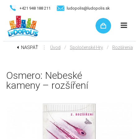
+421 948 188 211
ludopolis@ludopolis.sk
NASPÄŤ
⋮
/
/
Úvod
Spoločenské Hry
Rozšírenia
Osmero: Nebeské
kameny – rozšíření