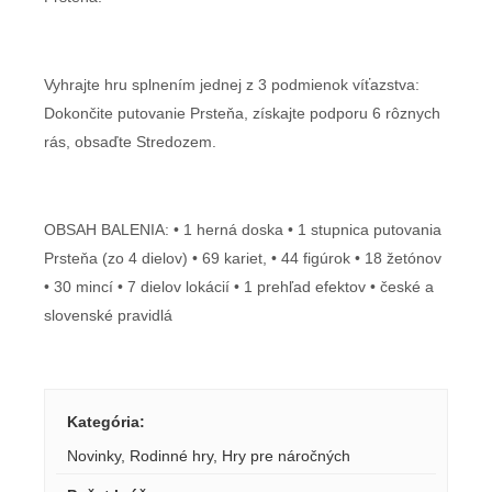
Vyhrajte hru splnením jednej z 3 podmienok víťazstva:
Dokončite putovanie Prsteňa, získajte podporu 6 rôznych
rás, obsaďte Stredozem.
OBSAH BALENIA: • 1 herná doska • 1 stupnica putovania
Prsteňa (zo 4 dielov) • 69 kariet, • 44 figúrok • 18 žetónov
• 30 mincí • 7 dielov lokácií • 1 prehľad efektov • české a
slovenské pravidlá
Kategória
:
Novinky
,
Rodinné hry
,
Hry pre náročných