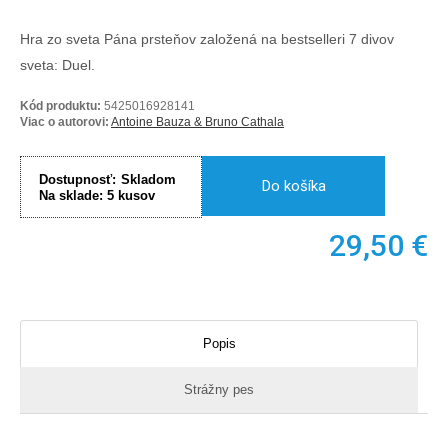
Hra zo sveta Pána prsteňov založená na bestselleri 7 divov
sveta: Duel.
Kód produktu:
5425016928141
Viac o autorovi:
Antoine Bauza & Bruno Cathala
Dostupnosť:
Skladom
Do košíka
Na sklade:
5
kusov
29,50
€
Popis
Strážny pes