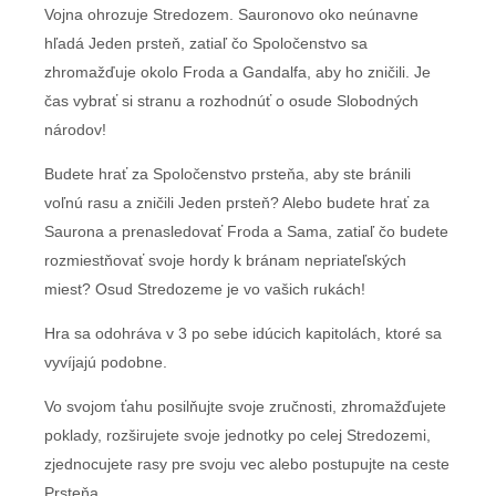
Vojna ohrozuje Stredozem. Sauronovo oko neúnavne
hľadá Jeden prsteň, zatiaľ čo Spoločenstvo sa
zhromažďuje okolo Froda a Gandalfa, aby ho zničili. Je
čas vybrať si stranu a rozhodnúť o osude Slobodných
národov!
Budete hrať za Spoločenstvo prsteňa, aby ste bránili
voľnú rasu a zničili Jeden prsteň? Alebo budete hrať za
Saurona a prenasledovať Froda a Sama, zatiaľ čo budete
rozmiestňovať svoje hordy k bránam nepriateľských
miest? Osud Stredozeme je vo vašich rukách!
Hra sa odohráva v 3 po sebe idúcich kapitolách, ktoré sa
vyvíjajú podobne.
Vo svojom ťahu posilňujte svoje zručnosti, zhromažďujete
poklady, rozširujete svoje jednotky po celej Stredozemi,
zjednocujete rasy pre svoju vec alebo postupujte na ceste
Prsteňa.