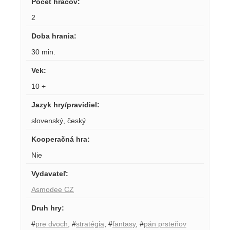
Počet hráčov
:
2
Doba hrania
:
30 min.
Vek
:
10 +
Jazyk hry/pravidiel
:
slovenský
,
český
Kooperačná hra
:
Nie
Vydavateľ
:
Asmodee CZ
Druh hry
:
#
pre dvoch
,
#
stratégia
,
#
fantasy
,
#
pán prsteňov