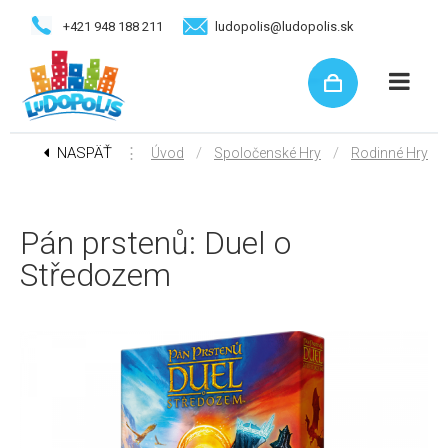
+421 948 188 211
ludopolis@ludopolis.sk
NASPÄŤ
⋮
/
/
Úvod
Spoločenské Hry
Rodinné Hry
Pán prstenů: Duel o
Středozem