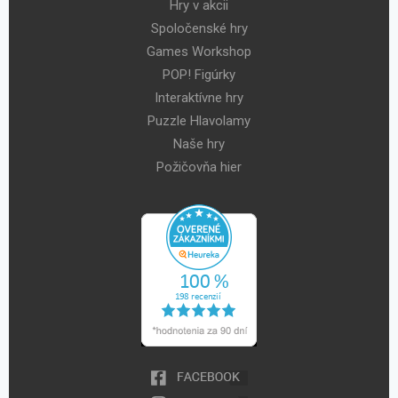
Hry v akcii
Spoločenské hry
Games Workshop
POP! Figúrky
Interaktívne hry
Puzzle Hlavolamy
Naše hry
Požičovňa hier