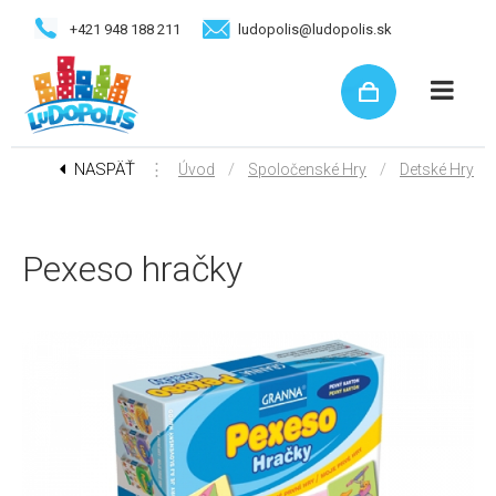
+421 948 188 211
ludopolis@ludopolis.sk
NASPÄŤ
⋮
/
/
Úvod
Spoločenské Hry
Detské Hry
Pexeso hračky