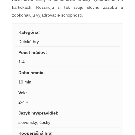
kartičkách. Rozširujú si tak svoju slovnú zásobu a
zdokonalujú vyjadrovacie schopnosti.
Kategória
:
Detské hry
Počet hráčov
:
1-4
Doba hrania
:
10 min.
Vek
:
2-4 +
Jazyk hry/pravidiel
:
slovenský
,
český
Kooperačná hra
: