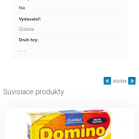
Nie
Vydavateľ
:
Granna
Druh hry
:
,
,
,
251/316
Súvisiace produkty