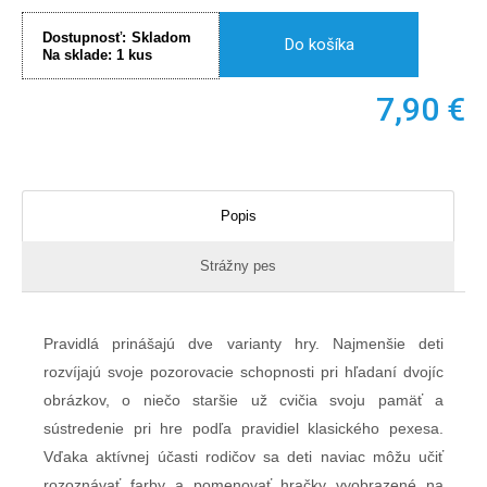
Dostupnosť:
Skladom
Do košíka
Na sklade:
1
kus
7,90
€
Popis
Strážny pes
Pravidlá prinášajú dve varianty hry. Najmenšie deti
rozvíjajú svoje pozorovacie schopnosti pri hľadaní dvojíc
obrázkov, o niečo staršie už cvičia svoju pamäť a
sústredenie pri hre podľa pravidiel klasického pexesa.
Vďaka aktívnej účasti rodičov sa deti naviac môžu učiť
rozoznávať farby a pomenovať hračky vyobrazené na