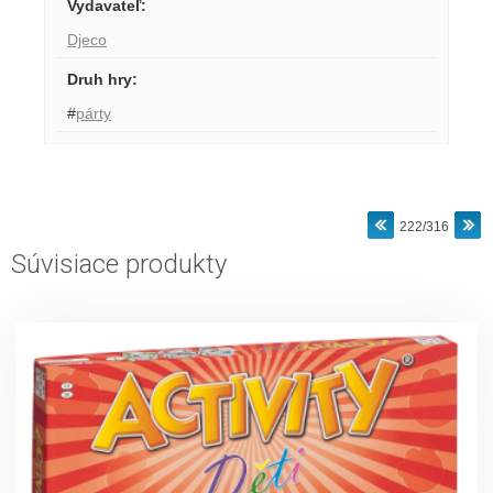
Vydavateľ
:
Djeco
Druh hry
:
#
párty
222/316
Súvisiace produkty