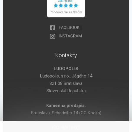
Kontakty
LUDOPOLIS
Ludopolis, s.r.o., Jégého 14
821 08 Bratislava
Slovenská Republika
Kamenná predajňa:
Bratislava, Seberíniho 14 (OC Kocka)
IČO: 47619431