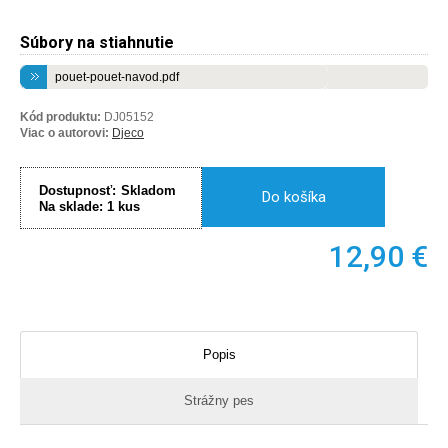
Súbory na stiahnutie
pouet-pouet-navod.pdf
Kód produktu:
DJ05152
Viac o autorovi:
Djeco
Dostupnosť:
Skladom
Do košíka
Na sklade:
1
kus
12,90
€
Popis
Strážny pes