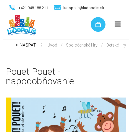
+421 948 188 211
ludopolis@ludopolis.sk
NASPÄŤ
⋮
/
/
Úvod
Spoločenské Hry
Detské Hry
Pouet Pouet -
napodobňovanie