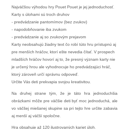
Najväčšou výhodou hry Pouet Pouet je jej jednoduchosť.
Karty s úlohami sú troch druhov
- predvádzanie pantomímov (bez zvukov)
- napodobňovanie iba zvukom
- predvádzanie aj so zvukovým prejavom
Karty neobsahujú žiadny text čo robí túto hru prístupnú aj
pre menších hráčov, ktorí ešte nevedia čítať. V prospech
mladších hráčov hovorí aj to, že presný význam karty nie
je určený hrou ale vyhodnocuje ho predvádzajúci hráč,
ktorý zároveň určí správnu odpoveď.
Určite Vás deti prekvapia svojou kreativitou.
Na druhej strane tým, že je táto hra jednoduchšia
obrázkami môže pre väčšie deti byť moc jednoduchá, ale
vo väčšej miešanej skupine sa pri tejto hre určite zabavia
aj menší aj väčší spoločne.
Hra obsahuje až 120 ilustrovaných kariet úloh.