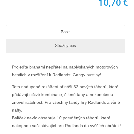
10,70
€
Popis
Strážny pes
Projeďte branami nepřátel na nablýskaných motorových
bestiích v rozšíření k Radlands: Gangy pustiny!
Toto nadupané rozšíření přináší 32 nových táborů, které
přidávají ničivé kombinace, šílené tahy a nekonečnou
znovuhratelnost. Pro všechny fandy hry Radlands a vůně
nafty.
Balíček navíc obsahuje 10 potuňěných táborů, které
nakopnou vaši stávající hru Radlands do vyšších obrátek!