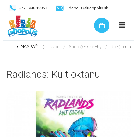
+421 948 188 211
ludopolis@ludopolis.sk
NASPÄŤ
⋮
/
/
Úvod
Spoločenské Hry
Rozšírenia
Radlands: Kult oktanu