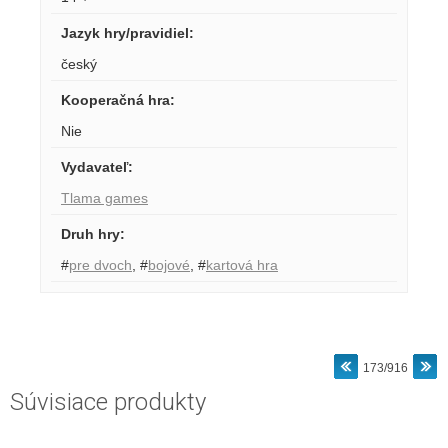
Jazyk hry/pravidiel
:
český
Kooperačná hra
:
Nie
Vydavateľ
:
Tlama games
Druh hry
:
#
pre dvoch
,
#
bojové
,
#
kartová hra
173/916
Súvisiace produkty