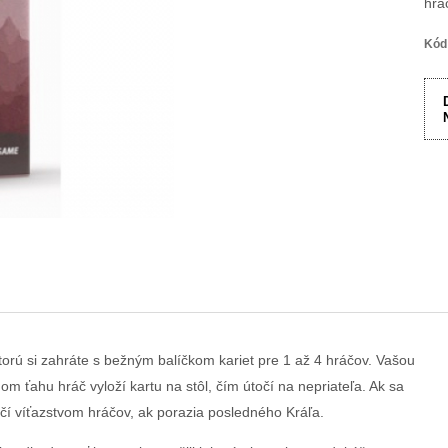
hrá
Kód
ktorú si zahráte s bežným balíčkom kariet pre 1 až 4 hráčov. Vašou
om ťahu hráč vyloží kartu na stôl, čím útočí na nepriateľa. Ak sa
nčí víťazstvom hráčov, ak porazia posledného Kráľa.