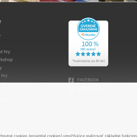
e
y
é hry
kshop
y
 hry
volamy
ier
1 948 188 211
+421 908 666 767
nutné cookies (essential cookies) umožňujúce realizovať základné funkciona