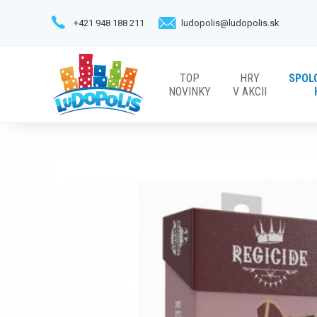
+421 948 188 211
ludopolis@ludopolis.sk
TOP
HRY
SPOL
NOVINKY
V AKCII