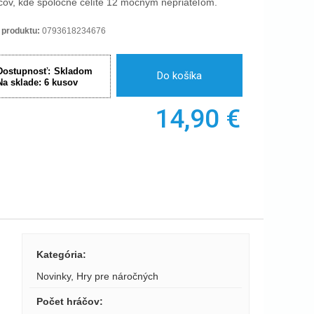
čov, kde spoločne čelíte 12 mocným nepriateľom.
 produktu:
0793618234676
Dostupnosť:
Skladom
Do košíka
Na sklade:
6
kusov
14,90
€
Kategória
:
Novinky
,
Hry pre náročných
Počet hráčov
: