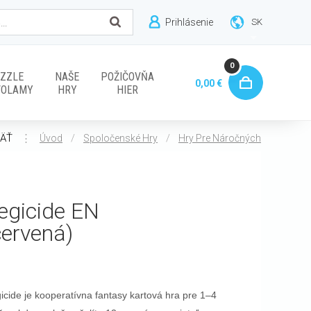
Prihlásenie
SK
0
ZZLE
NAŠE
POŽIČOVŇA
0,00 €
VOLAMY
HRY
HIER
ÄŤ
⋮
/
/
Úvod
Spoločenské Hry
Hry Pre Náročných
egicide EN
červená)
icide je kooperatívna fantasy kartová hra pre 1–4