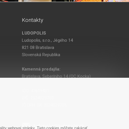
Kontakty
LUDOPOLIS
Ludopolis, s.r.o., Jégého 14
821 08 Bratislava
Slovenská Republika
Kamenná predajňa:
Bratislava, Seberíniho 14 (OC Kocka)
IČO: 47619431
DIČ: 2024029755
IČ DPH: SK 2024029755
ludopolis@ludopolis.sk
lity webovej stránky. Tieto cookies môžete zakázať