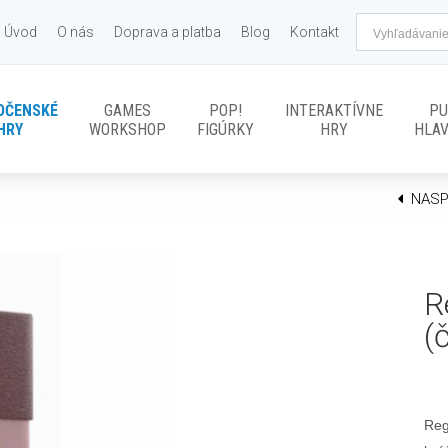
Úvod
O nás
Doprava a platba
Blog
Kontakt
OČENSKÉ
GAMES
POP!
INTERAKTÍVNE
PU
HRY
WORKSHOP
FIGÚRKY
HRY
HLA
NASP
R
(
Reg