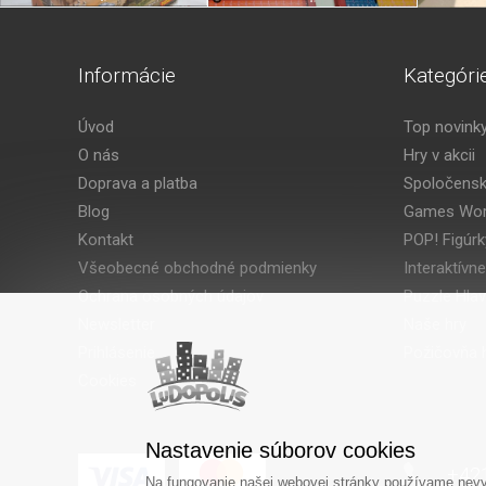
Informácie
Kategóri
Úvod
Top novink
O nás
Hry v akcii
Doprava a platba
Spoločensk
Blog
Games Wor
Kontakt
POP! Figúrk
Všeobecné obchodné podmienky
Interaktívne
Ochrana osobných údajov
Puzzle Hla
Newsletter
Naše hry
Prihlásenie
Požičovňa h
Cookies
Nastavenie súborov cookies
‎+42
Na fungovanie našej webovej stránky používame nevyh