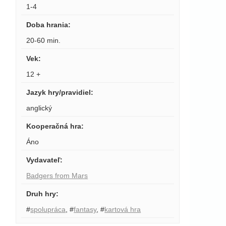
1-4
Doba hrania
:
20-60 min.
Vek
:
12 +
Jazyk hry/pravidiel
:
anglický
Kooperačná hra
:
Áno
Vydavateľ
:
Badgers from Mars
Druh hry
:
#
spolupráca
,
#
fantasy
,
#
kartová hra