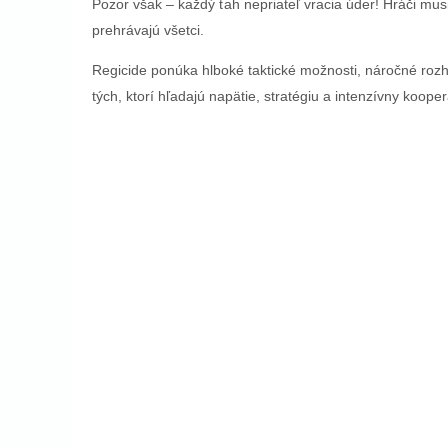
Pozor však – každý ťah nepriateľ vracia úder! Hráči musi
prehrávajú všetci.
Regicide ponúka hlboké taktické možnosti, náročné rozho
tých, ktorí hľadajú napätie, stratégiu a intenzívny kooper