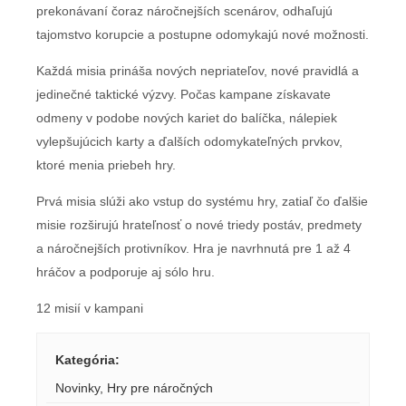
prekonávaní čoraz náročnejších scenárov, odhaľujú
tajomstvo korupcie a postupne odomykajú nové možnosti.
Každá misia prináša nových nepriateľov, nové pravidlá a
jedinečné taktické výzvy. Počas kampane získavate
odmeny v podobe nových kariet do balíčka, nálepiek
vylepšujúcich karty a ďalších odomykateľných prvkov,
ktoré menia priebeh hry.
Prvá misia slúži ako vstup do systému hry, zatiaľ čo ďalšie
misie rozširujú hrateľnosť o nové triedy postáv, predmety
a náročnejších protivníkov. Hra je navrhnutá pre 1 až 4
hráčov a podporuje aj sólo hru.
12 misií v kampani
Kategória
:
Novinky
,
Hry pre náročných