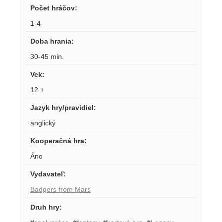
Počet hráčov
:
1-4
Doba hrania
:
30-45 min.
Vek
:
12 +
Jazyk hry/pravidiel
:
anglický
Kooperačná hra
:
Áno
Vydavateľ
:
Badgers from Mars
Druh hry
: