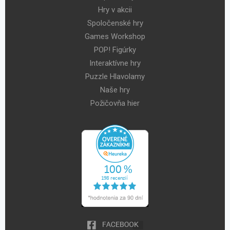
Hry v akcii
Spoločenské hry
Games Workshop
POP! Figúrky
Interaktívne hry
Puzzle Hlavolamy
Naše hry
Požičovňa hier