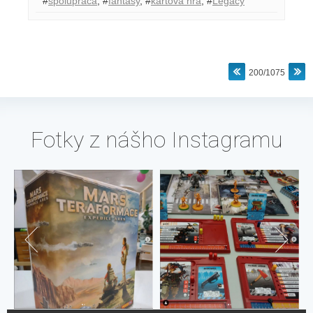
#
spolupráca
,
#
fantasy
,
#
kartová hra
,
#
Legacy
200/1075
Fotky z nášho Instagramu