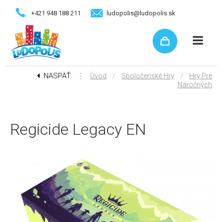
+421 948 188 211
ludopolis@ludopolis.sk
NASPÄŤ
⋮
/
/
Úvod
Spoločenské Hry
Hry Pre
Náročných
Regicide Legacy EN