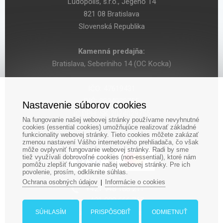
Ludopolis, s.r.o., Jégého 14
821 08 Bratislava
Slovenská Republika
Kamenná predajňa:
Bratislava, Seberíniho 14 (OC Kocka)
IČO: 47619431
DIČ: 2024029755
Nastavenie súborov cookies
IČ DPH: SK 2024029755
Na fungovanie našej webovej stránky používame nevyhnutné
cookies (essential cookies) umožňujúce realizovať základné
funkcionality webovej stránky. Tieto cookies môžete zakázať
zmenou nastavení Vášho internetového prehliadača, čo však
môže ovplyvniť fungovanie webovej stránky. Radi by sme
tiež využívali dobrovoľné cookies (non-essential), ktoré nám
pomôžu zlepšiť fungovanie našej webovej stránky. Pre ich
povolenie, prosím, odkliknite súhlas.
Ochrana osobných údajov
Informácie o cookies
|
‎+421 948 188 211
+421 908 666 767
ludopolis@ludopolis.sk
SÚHLASÍM
PRISPÔSOBIŤ
ODMIETNUŤ