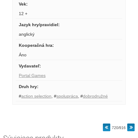
Vek
:
12 +
Jazyk hry/pravidiel
:
anglický
Kooperačná hra
:
Áno
Vydavateľ
:
Portal Games
Druh hry
:
#
action selection
,
#
spolupráca
,
#
dobrodružné
720/916