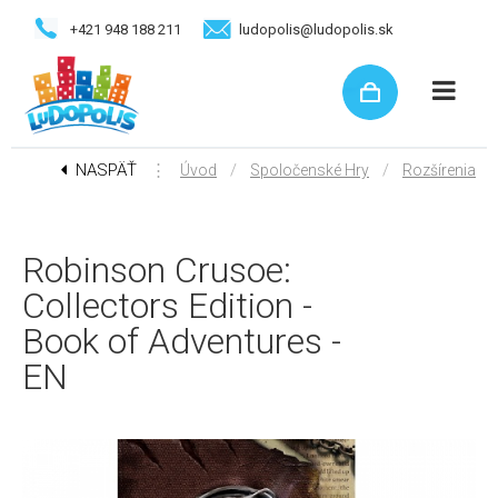
+421 948 188 211
ludopolis@ludopolis.sk
NASPÄŤ
⋮
/
/
Úvod
Spoločenské Hry
Rozšírenia
Robinson Crusoe:
Collectors Edition -
Book of Adventures -
EN