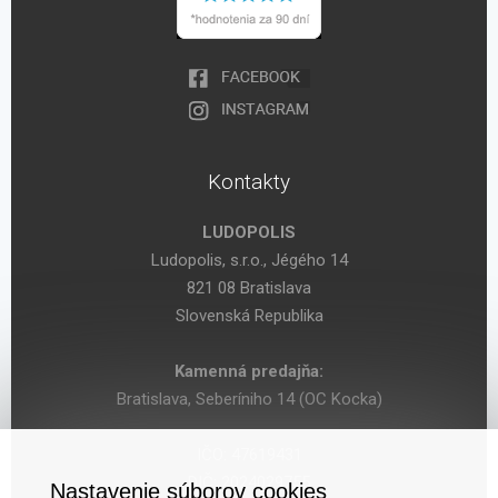
Kontakty
LUDOPOLIS
Ludopolis, s.r.o., Jégého 14
821 08 Bratislava
Slovenská Republika
Kamenná predajňa:
Bratislava, Seberíniho 14 (OC Kocka)
IČO: 47619431
DIČ: 2024029755
Nastavenie súborov cookies