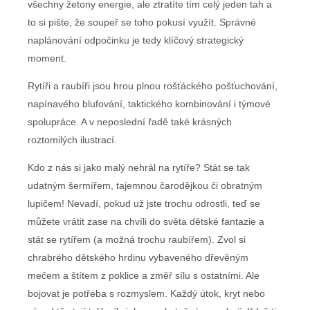
všechny žetony energie, ale ztratíte tím celý jeden tah a
to si pište, že soupeř se toho pokusí využít. Správné
naplánování odpočinku je tedy klíčový strategický
moment.
Rytíři a raubíři jsou hrou plnou rošťáckého pošťuchování,
napínavého blufování, taktického kombinování i týmové
spolupráce. A v neposlední řadě také krásných
roztomilých ilustrací.
Kdo z nás si jako malý nehrál na rytíře? Stát se tak
udatným šermířem, tajemnou čarodějkou či obratným
lupičem! Nevadí, pokud už jste trochu odrostli, teď se
můžete vrátit zase na chvíli do světa dětské fantazie a
stát se rytířem (a možná trochu raubířem). Zvol si
chrabrého dětského hrdinu vybaveného dřevěným
mečem a štítem z poklice a změř sílu s ostatními. Ale
bojovat je potřeba s rozmyslem. Každý útok, kryt nebo