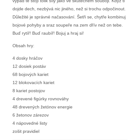
výpad tě stojí tolik síly jako ve skutečném souboji. Když ti
dojde dech, nezbývá nic jiného, než si trochu odpočinout.
Důležité je správné načasování. Šetři se, chytře kombinuj
bojové pohyby a sraz soupeře na zem dřív než on tebe.
Buď rytíř! Buď raubíř! Bojuj a hraj si!
Obsah hry:
4 dosky hráčov
12 dosiek postáv
68 bojových kariet
12 blokovacích kariet
8 kariet postojov
4 drevené figúrky rovnováhy
48 drevených žetónov energie
6 žetonov zárezov
4 nápovedné listy
zošit pravidiel