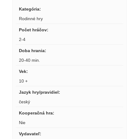
Kategória
:
Rodinné hry
Počet hráčov
:
2-4
Doba hrania
:
20-40 min.
Vek
:
10 +
Jazyk hry/pravidiel
:
český
Kooperačná hra
:
Nie
Vydavateľ
: