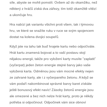
síle, abyste se mohli pomstít. Ovšem až do okamžiku, než
některý z hráčů získá dva zářezy, tím totiž okamžitě vítězí
a ukončuje hru.
Hra nabízí jak variantu všichni proti všem, tak i týmovou
hru, ve které se snažíte ruku v ruce se svým spojencem
dostat na kolena dvojici soupeřů.
Když jste na tahu tak buď hrajete kartu nebo odpočíváte.
Hrát kartu znamená bojovat a to vaší postavu stojí
nějakou energii, takže pro vyložení karty musíte “zaplatit”
(vyčerpat) jeden žeton energie stejné barvy jako vaše
vyložená karta. Odměnou jsou vám mocné efekty nejen
ze zahrané karty, ale i z vyčerpaného žetonu. A když se
vám podaří nakombinovat správné barvy karet získáte
ještě bonusový efekt navíc! Zásoby žetonů energie jsou
ale omezené a bez nich nelze hrát karty, proto je někdy
potřeba si odpočinout. Odpočinek vám sice obnoví