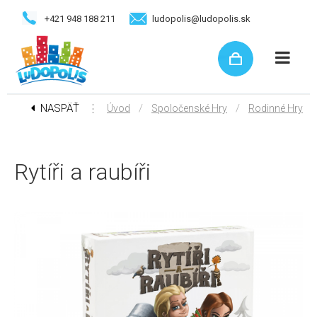
+421 948 188 211
ludopolis@ludopolis.sk
NASPÄŤ
⋮
/
/
Úvod
Spoločenské Hry
Rodinné Hry
Rytíři a raubíři