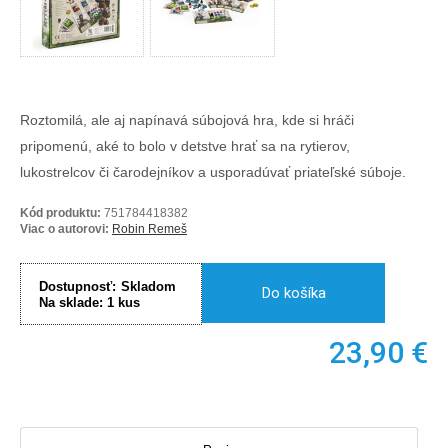
Roztomilá, ale aj napínavá súbojová hra, kde si hráči
pripomenú, aké to bolo v detstve hrať sa na rytierov,
lukostrelcov či čarodejníkov a usporadúvať priateľské súboje.
Kód produktu:
751784418382
Viac o autorovi:
Robin Remeš
Dostupnosť:
Skladom
Do košíka
Na sklade:
1
kus
23,90
€