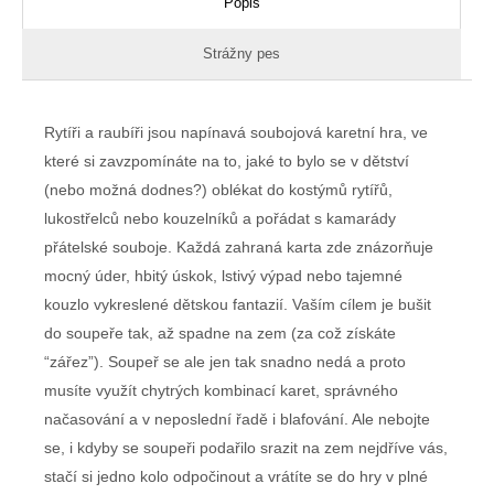
Popis
Strážny pes
Rytíři a raubíři jsou napínavá soubojová karetní hra, ve
které si zavzpomínáte na to, jaké to bylo se v dětství
(nebo možná dodnes?) oblékat do kostýmů rytířů,
lukostřelců nebo kouzelníků a pořádat s kamarády
přátelské souboje. Každá zahraná karta zde znázorňuje
mocný úder, hbitý úskok, lstivý výpad nebo tajemné
kouzlo vykreslené dětskou fantazií. Vaším cílem je bušit
do soupeře tak, až spadne na zem (za což získáte
“zářez”). Soupeř se ale jen tak snadno nedá a proto
musíte využít chytrých kombinací karet, správného
načasování a v neposlední řadě i blafování. Ale nebojte
se, i kdyby se soupeři podařilo srazit na zem nejdříve vás,
stačí si jedno kolo odpočinout a vrátíte se do hry v plné