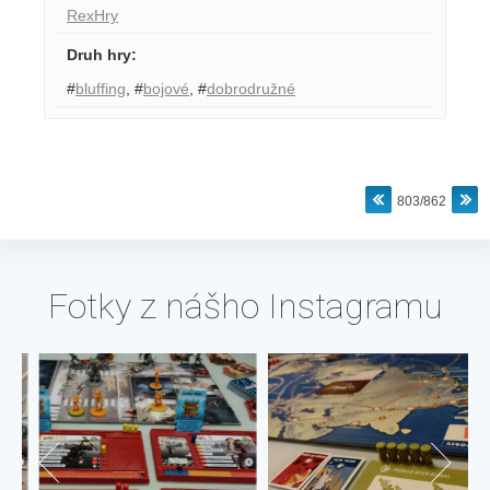
RexHry
Druh hry
:
#
bluffing
,
#
bojové
,
#
dobrodružné
803/862
Fotky z nášho Instagramu