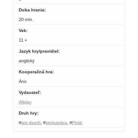
Doba hrania
:
20 min.
Vek
:
11 +
Jazyk hry/pravidiel
:
anglický
Kooperačná hra
:
Áno
Vydavateľ
:
Allplay
Druh hry
:
#
pre dvoch
,
#
spolupráca
,
#
Piráti