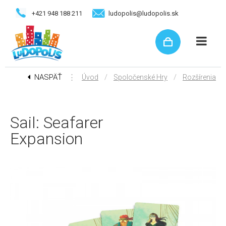
+421 948 188 211
ludopolis@ludopolis.sk
NASPÄŤ
⋮
/
/
Úvod
Spoločenské Hry
Rozšírenia
Sail: Seafarer
Expansion