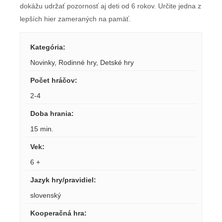
dokážu udržať pozornosť aj deti od 6 rokov. Určite jedna z
lepších hier zameraných na pamäť.
Kategória
:
Novinky
,
Rodinné hry
,
Detské hry
Počet hráčov
:
2-4
Doba hrania
:
15 min.
Vek
:
6 +
Jazyk hry/pravidiel
:
slovenský
Kooperačná hra
: