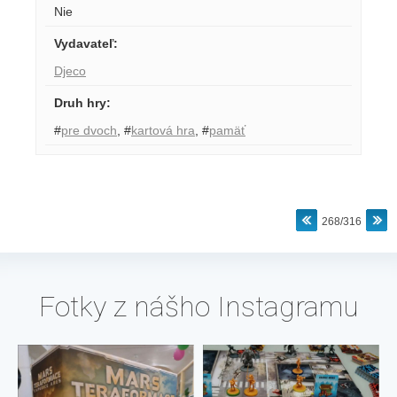
Nie
Vydavateľ
:
Djeco
Druh hry
:
#
pre dvoch
,
#
kartová hra
,
#
pamäť
268/316
Fotky z nášho Instagramu