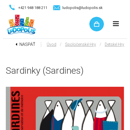
+421 948 188 211
ludopolis@ludopolis.sk
NASPÄŤ
⋮
/
/
Úvod
Spoločenské Hry
Detské Hry
Sardinky (Sardines)