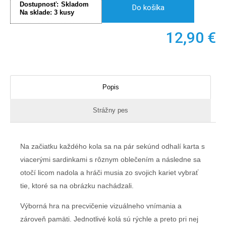
Dostupnosť:
Skladom
Do košíka
Na sklade:
3
kusy
12,90
€
Popis
Strážny pes
Na začiatku každého kola sa na pár sekúnd odhalí karta s
viacerými sardinkami s rôznym oblečením a následne sa
otočí licom nadola a hráči musia zo svojich kariet vybrať
tie, ktoré sa na obrázku nachádzali.
Výborná hra na precvičenie vizuálneho vnímania a
zároveň pamäti. Jednotlivé kolá sú rýchle a preto pri nej