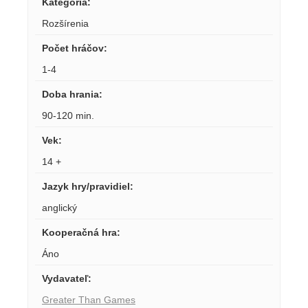
Kategória
:
Rozšírenia
Počet hráčov
:
1-4
Doba hrania
:
90-120 min.
Vek
:
14 +
Jazyk hry/pravidiel
:
anglický
Kooperačná hra
:
Áno
Vydavateľ
:
Greater Than Games