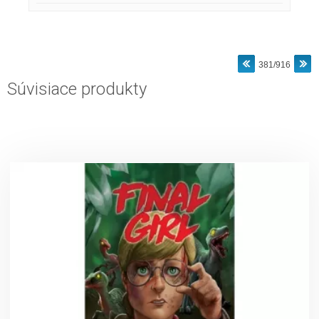
381/916
Súvisiace produkty