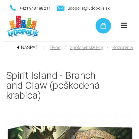
+421 948 188 211
ludopolis@ludopolis.sk
NASPÄŤ
⋮
/
/
Úvod
Spoločenské Hry
Rozšírenia
Spirit Island - Branch
and Claw (poškodená
krabica)