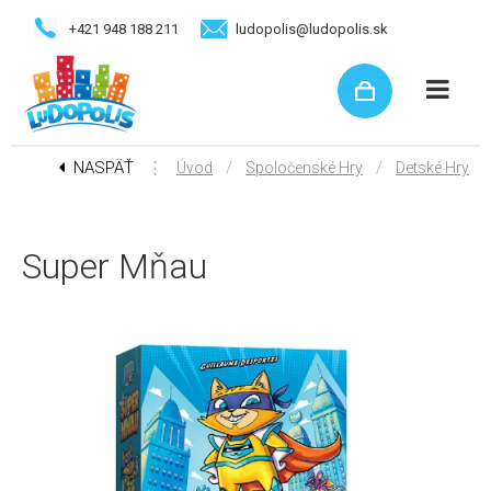
+421 948 188 211
ludopolis@ludopolis.sk
NASPÄŤ
⋮
/
/
Úvod
Spoločenské Hry
Detské Hry
Super Mňau