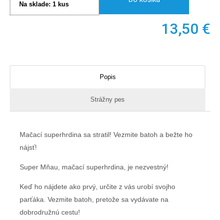
Na sklade:
1
kus
13,50
€
Popis
Strážny pes
Mačací superhrdina sa stratil! Vezmite batoh a bežte ho
nájsť!
Super Mňau, mačací superhrdina, je nezvestný!
Keď ho nájdete ako prvý, určite z vás urobí svojho
parťáka. Vezmite batoh, pretože sa vydávate na
dobrodružnú cestu!