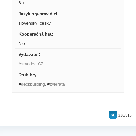
6 +
Jazyk hry/pravidiel
:
slovenský
,
český
Kooperačná hra
:
Nie
Vydavateľ
:
Asmodee CZ
Druh hry
:
#
deckbuilding
,
#
zvieratá
316/316