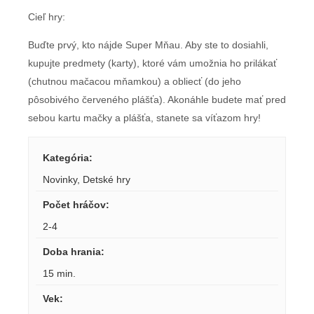
Cieľ hry:
Buďte prvý, kto nájde Super Mňau. Aby ste to dosiahli,
kupujte predmety (karty), ktoré vám umožnia ho prilákať
(chutnou mačacou mňamkou) a obliecť (do jeho
pôsobivého červeného plášťa). Akonáhle budete mať pred
sebou kartu mačky a plášťa, stanete sa víťazom hry!
Kategória
:
Novinky
,
Detské hry
Počet hráčov
:
2-4
Doba hrania
:
15 min.
Vek
: