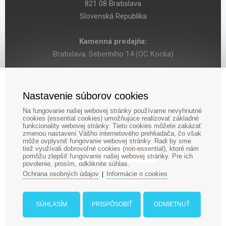
821 08 Bratislava
Slovenská Republika
Kamenná predajňa:
Bratislava, Seberíniho 14 (OC Kocka)
IČO: 47619431
DIČ: 2024029755
Nastavenie súborov cookies
IČ DPH: SK 2024029755
Na fungovanie našej webovej stránky používame nevyhnutné
cookies (essential cookies) umožňujúce realizovať základné
funkcionality webovej stránky. Tieto cookies môžete zakázať
zmenou nastavení Vášho internetového prehliadača, čo však
môže ovplyvniť fungovanie webovej stránky. Radi by sme
tiež využívali dobrovoľné cookies (non-essential), ktoré nám
pomôžu zlepšiť fungovanie našej webovej stránky. Pre ich
povolenie, prosím, odkliknite súhlas.
Ochrana osobných údajov
Informácie o cookies
|
‎+421 948 188 211
+421 908 666 767
ludopolis@ludopolis.sk
SÚHLASÍM
PRISPÔSOBIŤ
ODMIETNUŤ