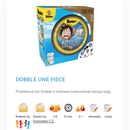
DOBBLE ONE PIECE
Postrehová hra Dobble s hrdinami svetoznámej manga ságy.
Rodinné hry
Detské hry
2-8
15 min.
6 +
slovenský
český
Asmodee CZ
,