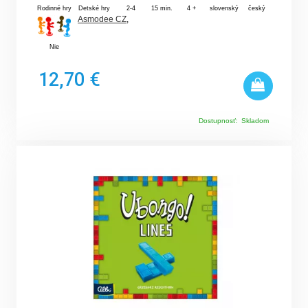
Rodinné hry
Detské hry
2-4
15 min.
4 +
slovenský
český
Asmodee CZ
,
Nie
12,70 €
Dostupnosť:
Skladom