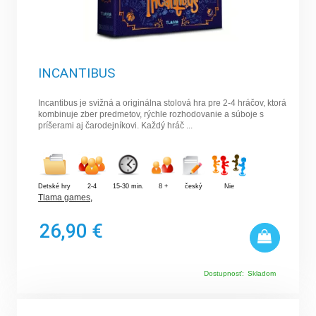
INCANTIBUS
Incantibus je svižná a originálna stolová hra pre 2-4 hráčov, ktorá
kombinuje zber predmetov, rýchle rozhodovanie a súboje s
príšerami aj čarodejníkovi. Každý hráč ...
Detské hry
2-4
15-30 min.
8 +
český
Nie
Tlama games
,
26,90 €
Dostupnosť:
Skladom