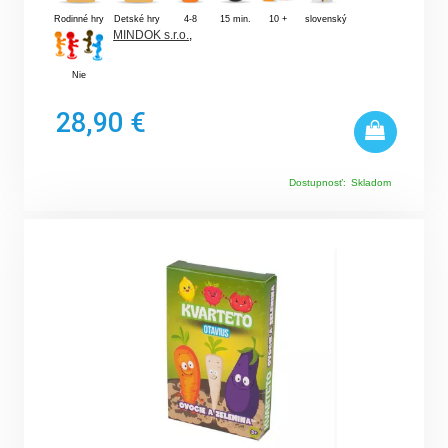
Rodinné hry
Detské hry
4-8
15 min.
10 +
slovenský
MINDOK s.r.o.
,
Nie
28,90 €
Dostupnosť:
Skladom