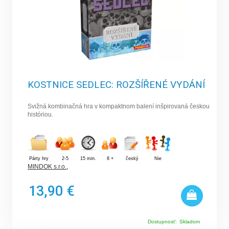
KOSTNICE SEDLEC: ROZŠÍŘENÉ VYDÁNÍ
Svižná kombinačná hra v kompaktnom balení inšpirovaná českou
históriou.
Párty hry
2-5
15 min.
8 +
český
Nie
MINDOK s.r.o.
,
13,90 €
Dostupnosť:
Skladom