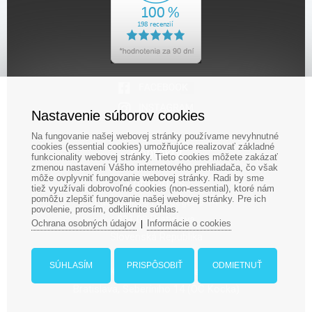
Nastavenie súborov cookies
Na fungovanie našej webovej stránky používame nevyhnutné
cookies (essential cookies) umožňujúce realizovať základné
Kontakty
funkcionality webovej stránky. Tieto cookies môžete zakázať
zmenou nastavení Vášho internetového prehliadača, čo však
môže ovplyvniť fungovanie webovej stránky. Radi by sme
LUDOPOLIS
tiež využívali dobrovoľné cookies (non-essential), ktoré nám
pomôžu zlepšiť fungovanie našej webovej stránky. Pre ich
Ludopolis, s.r.o., Jégého 14
povolenie, prosím, odkliknite súhlas.
821 08 Bratislava
Ochrana osobných údajov
Informácie o cookies
|
Slovenská Republika
SÚHLASÍM
PRISPÔSOBIŤ
ODMIETNUŤ
Kamenná predajňa:
Bratislava, Seberíniho 14 (OC Kocka)