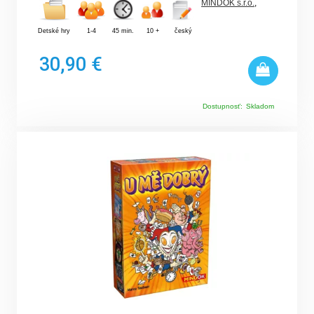
MINDOK s.r.o.
,
Detské hry
1-4
45 min.
10 +
český
30,90 €
Dostupnosť:
Skladom