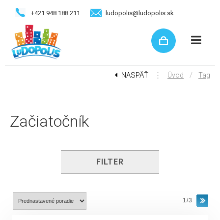
+421 948 188 211
ludopolis@ludopolis.sk
NASPÄŤ
⋮
/
Úvod
Tag
Začiatočník
FILTER
1/3