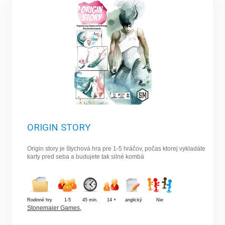
ORIGIN STORY
Origin story je štychová hra pre 1-5 hráčov, počas ktorej vykladáte
karty pred seba a budujete tak silné kombá
Rodinné hry
1-5
45 min.
14 +
anglický
Nie
Stonemaier Games
,