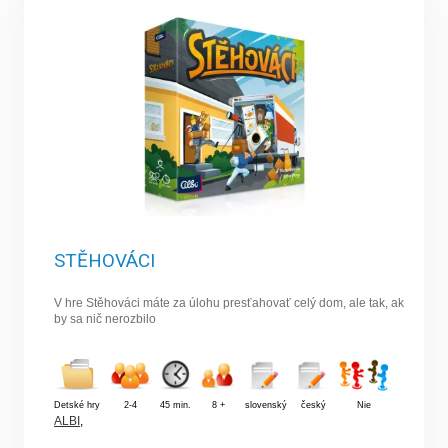
STĚHOVÁCI
V hre Stěhováci máte za úlohu presťahovať celý dom, ale tak, ak
by sa nič nerozbilo
Detské hry
2-4
45 min.
8 +
slovenský
český
Nie
ALBI
,