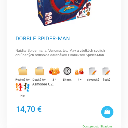
DOBBLE SPIDER-MAN
Nájdite Spidermana, Venoma, tetu May a všetkých svojich
obľúbených hrdinov a darebákov z komiksov Spider-Man
Rodinné hry
Detské hry
2-4
15 min.
4 +
slovenský
český
Asmodee CZ
,
Nie
14,70 €
Dostupnosť:
Skladom