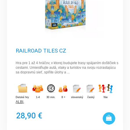
RAILROAD TILES CZ
Hra pre 1 až 4 hráčov, v ktorej budujete trasy spájaním doštičiek s
cestami. Umiestňujte autá, vlaky a turistov na svoju rozrastajúcu
sa dopravnú sieť, splňte úlohy a ...
Detské hry
1-4
30 min.
8 +
slovenský
český
Nie
ALBI
,
28,90 €