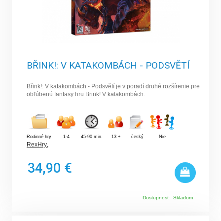
BŘINK!: V KATAKOMBÁCH - PODSVĚTÍ
Břink!: V katakombách - Podsvětí je v poradí druhé rozšírenie pre
obľúbenú fantasy hru Brink! V katakombách.
Rodinné hry
1-4
45-90 min.
13 +
český
Nie
RexHry
,
34,90 €
Dostupnosť:
Skladom