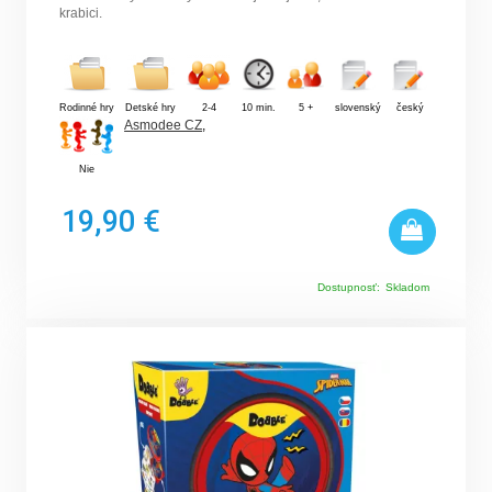
krabici.
Rodinné hry
Detské hry
2-4
10 min.
5 +
slovenský
český
Asmodee CZ
,
Nie
19,90 €
Dostupnosť:
Skladom