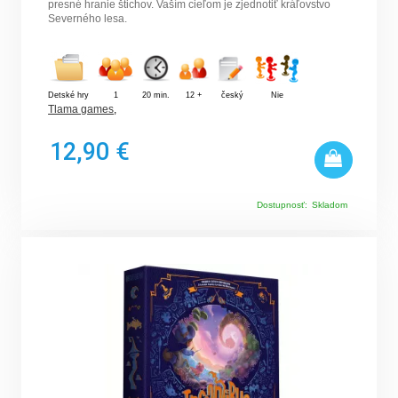
presné hranie štichov. Vaším cieľom je zjednotiť kráľovstvo
Severného lesa.
Detské hry
1
20 min.
12 +
český
Nie
Tlama games
,
12,90 €
Dostupnosť:
Skladom