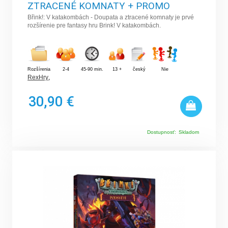
ZTRACENÉ KOMNATY + PROMO
Břink!: V katakombách - Doupata a ztracené komnaty je prvé
rozšírenie pre fantasy hru Brink! V katakombách.
Rozšírenia
2-4
45-90 min.
13 +
český
Nie
RexHry
,
30,90 €
Dostupnosť:
Skladom