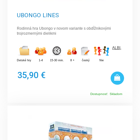
UBONGO LINES
Rodinná hra Ubongo v novom variante s obdĺžnikovými
trojrozmernými dielikmi
ALBI
,
Detské hry
1-4
15-30 min.
8 +
český
Nie
35,90 €
Dostupnosť:
Skladom