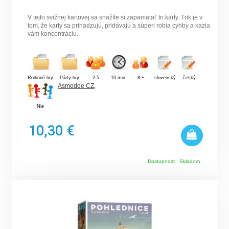
V tejto svižnej kartovej sa snažíte si zapamätať tri karty. Trik je v
tom, že karty sa prihadzujú, pridávajú a súperi robia cyhby a kazia
vám koncentráciu.
Rodinné hry
Párty hry
2-5
10 min.
8 +
slovenský
český
Asmodee CZ
,
Nie
10,30 €
Dostupnosť:
Skladom