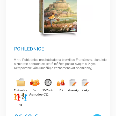
POHLEDNICE
V hre Pohlednice prechádzate na bicykli po Francúzsku, stanujete
a zbierate pohľadnice, ktoré môžete poslať svojim blízkym.
Kempovanie vám umožňuje zaznamenávať spomienky, ...
Rodinné hry
1-4
30-45 min.
10 +
slovenský
český
Asmodee CZ
,
Nie