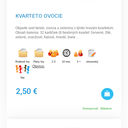
KVARTETO OVOCIE
Objavte svet farieb, ovocia a zeleniny s týmto hravým kvartetom.
Obsah balenia: 32 kartičiek (8 farebných kvartet: červené, žlté,
zelené, oranžové, fialové, hnedé, biele ...
Rodinné hry
Párty hry
2-3
10 min.
3 +
slovenský
Otavius
,
Nie
2,50 €
Dostupnosť:
Skladom