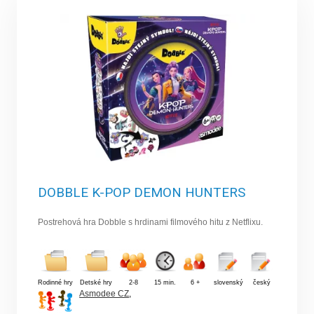
DOBBLE K-POP DEMON HUNTERS
Postrehová hra Dobble s hrdinami filmového hitu z Netflixu.
Rodinné hry
Detské hry
2-8
15 min.
6 +
slovenský
český
Asmodee CZ
,