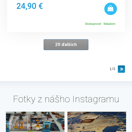
24,90 €
Dostupnosť:
Skladom
20 ďalších
1/3
Fotky z nášho Instagramu