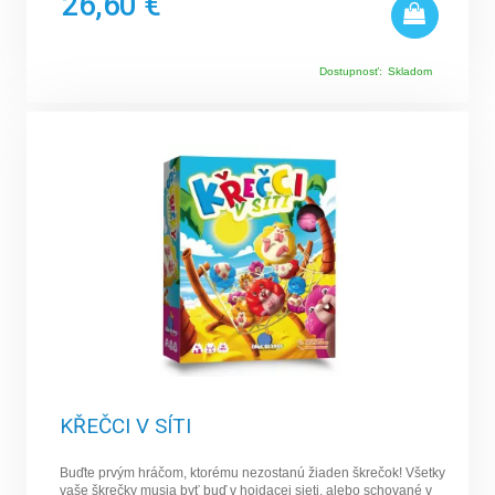
26,60 €
Dostupnosť:
Skladom
KŘEČCI V SÍTI
Buďte prvým hráčom, ktorému nezostanú žiaden škrečok! Všetky
vaše škrečky musia byť buď v hojdacej sieti, alebo schované v