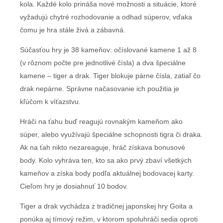
kola. Každé kolo prináša nové možnosti a situácie, ktoré
vyžadujú chytré rozhodovanie a odhad súperov, vďaka
čomu je hra stále živá a zábavná.
Súčasťou hry je 38 kameňov: očíslované kamene 1 až 8
(v rôznom počte pre jednotlivé čísla) a dva špeciálne
kamene – tiger a drak. Tiger blokuje párne čísla, zatiaľ čo
drak nepárne. Správne načasovanie ich použitia je
kľúčom k víťazstvu.
Hráči na ťahu buď reagujú rovnakým kameňom ako
súper, alebo využívajú špeciálne schopnosti tigra či draka.
Ak na ťah nikto nezareaguje, hráč získava bonusové
body. Kolo vyhráva ten, kto sa ako prvý zbaví všetkých
kameňov a získa body podľa aktuálnej bodovacej karty.
Cieľom hry je dosiahnuť 10 bodov.
Tiger a drak vychádza z tradičnej japonskej hry Goita a
ponúka aj tímový režim, v ktorom spoluhráči sedia oproti