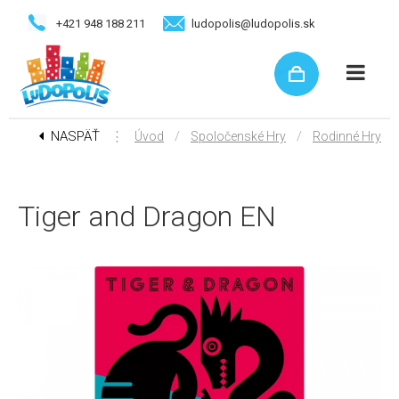
+421 948 188 211
ludopolis@ludopolis.sk
NASPÄŤ
⋮
/
/
Úvod
Spoločenské Hry
Rodinné Hry
Tiger and Dragon EN