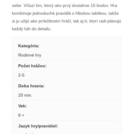
sebe. Víťazí tím, ktorý ako prvý dosiahne 15 bodov. Hra
kombinuje jednoduché pravidlá s hlbokou taktikou, takže
si ju užijú ako príležitostní hráči, tak aj tí, ktorí radi plánujú
každý ťah do detailu.
Kategória
:
Rodinné hry
Počet hráčov
:
2-5
Doba hrania
:
20 min.
Vek
:
8 +
Jazyk hry/pravidiel
: