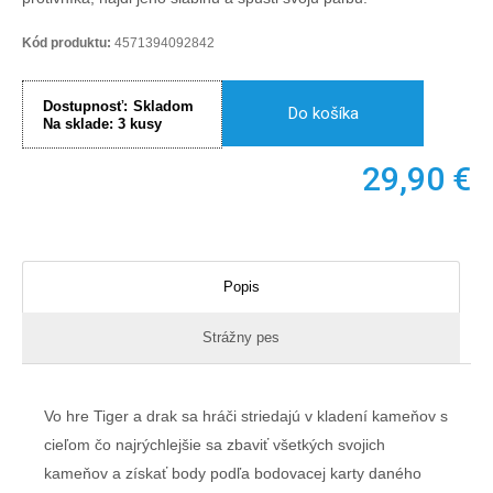
Kód produktu:
4571394092842
Dostupnosť:
Skladom
Do košíka
Na sklade:
3
kusy
29,90
€
Popis
Strážny pes
Vo hre Tiger a drak sa hráči striedajú v kladení kameňov s
cieľom čo najrýchlejšie sa zbaviť všetkých svojich
kameňov a získať body podľa bodovacej karty daného