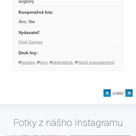
anglický
Kooperačná hra
:
Áno
,
Nie
Vydavateľ
:
Oink Games
Druh hry
:
#
fantasy
,
#
tímy
,
#
abstraktná
,
#
Hand management
24/862
Fotky z nášho Instagramu