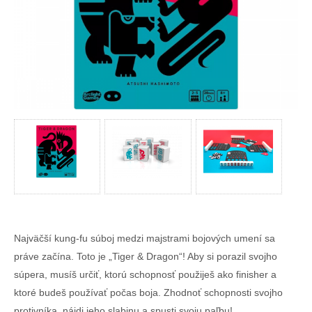
Najväčší kung-fu súboj medzi majstrami bojových umení sa
práve začína. Toto je „Tiger & Dragon“! Aby si porazil svojho
súpera, musíš určiť, ktorú schopnosť použiješ ako finisher a
ktoré budeš používať počas boja. Zhodnoť schopnosti svojho
protivníka, nájdi jeho slabinu a spusti svoju paľbu!