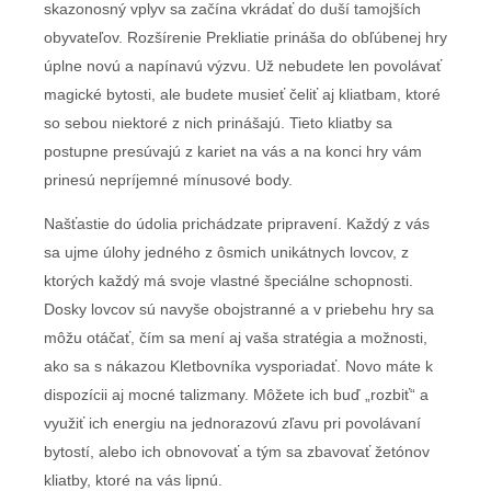
skazonosný vplyv sa začína vkrádať do duší tamojších
obyvateľov. Rozšírenie Prekliatie prináša do obľúbenej hry
úplne novú a napínavú výzvu. Už nebudete len povolávať
magické bytosti, ale budete musieť čeliť aj kliatbam, ktoré
so sebou niektoré z nich prinášajú. Tieto kliatby sa
postupne presúvajú z kariet na vás a na konci hry vám
prinesú nepríjemné mínusové body.
Našťastie do údolia prichádzate pripravení. Každý z vás
sa ujme úlohy jedného z ôsmich unikátnych lovcov, z
ktorých každý má svoje vlastné špeciálne schopnosti.
Dosky lovcov sú navyše obojstranné a v priebehu hry sa
môžu otáčať, čím sa mení aj vaša stratégia a možnosti,
ako sa s nákazou Kletbovníka vysporiadať. Novo máte k
dispozícii aj mocné talizmany. Môžete ich buď „rozbiť“ a
využiť ich energiu na jednorazovú zľavu pri povolávaní
bytostí, alebo ich obnovovať a tým sa zbavovať žetónov
kliatby, ktoré na vás lipnú.