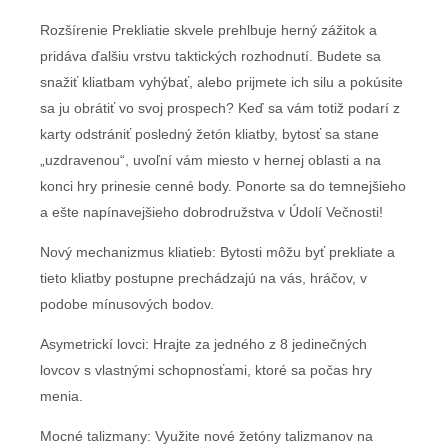
Rozšírenie Prekliatie skvele prehlbuje herný zážitok a
pridáva ďalšiu vrstvu taktických rozhodnutí. Budete sa
snažiť kliatbam vyhýbať, alebo prijmete ich silu a pokúsite
sa ju obrátiť vo svoj prospech? Keď sa vám totiž podarí z
karty odstrániť posledný žetón kliatby, bytosť sa stane
„uzdravenou“, uvoľní vám miesto v hernej oblasti a na
konci hry prinesie cenné body. Ponorte sa do temnejšieho
a ešte napínavejšieho dobrodružstva v Údolí Večnosti!
Nový mechanizmus kliatieb: Bytosti môžu byť prekliate a
tieto kliatby postupne prechádzajú na vás, hráčov, v
podobe mínusových bodov.
Asymetrickí lovci: Hrajte za jedného z 8 jedinečných
lovcov s vlastnými schopnosťami, ktoré sa počas hry
menia.
Mocné talizmany: Využite nové žetóny talizmanov na