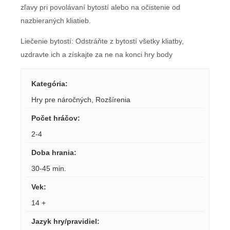
zľavy pri povolávaní bytostí alebo na očistenie od
nazbieraných kliatieb.
Liečenie bytostí: Odstráňte z bytostí všetky kliatby,
uzdravte ich a získajte za ne na konci hry body
Kategória
:
Hry pre náročných
,
Rozšírenia
Počet hráčov
:
2-4
Doba hrania
:
30-45 min.
Vek
:
14 +
Jazyk hry/pravidiel
: