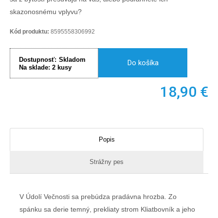
skazonosnému vplyvu?
Kód produktu:
8595558306992
Dostupnosť:
Skladom
Do košíka
Na sklade:
2
kusy
18,90
€
Popis
Strážny pes
V Údolí Večnosti sa prebúdza pradávna hrozba. Zo
spánku sa derie temný, prekliaty strom Kliatbovník a jeho