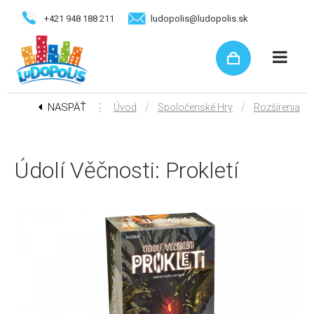
+421 948 188 211
ludopolis@ludopolis.sk
NASPÄŤ
⋮
/
/
Úvod
Spoločenské Hry
Rozšírenia
Údolí Věčnosti: Prokletí