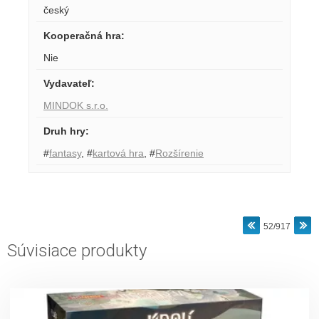
český
Kooperačná hra
:
Nie
Vydavateľ
:
MINDOK s.r.o.
Druh hry
:
#
fantasy
,
#
kartová hra
,
#
Rozšírenie
52/917
Súvisiace produkty