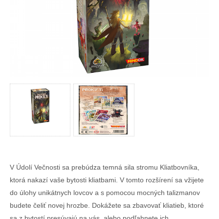
V Údolí Večnosti sa prebúdza temná sila stromu Kliatbovníka,
ktorá nakazí vaše bytosti kliatbami. V tomto rozšírení sa vžijete
do úlohy unikátnych lovcov a s pomocou mocných talizmanov
budete čeliť novej hrozbe. Dokážete sa zbavovať kliatieb, ktoré
sa z bytostí presúvajú na vás, alebo podľahnete ich