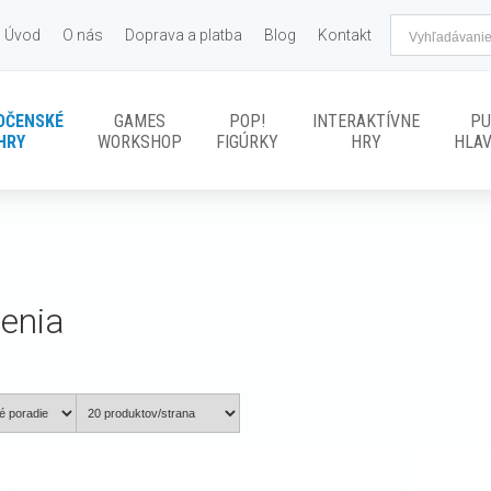
Úvod
O nás
Doprava a platba
Blog
Kontakt
OČENSKÉ
GAMES
POP!
INTERAKTÍVNE
PU
HRY
WORKSHOP
FIGÚRKY
HRY
HLA
renia