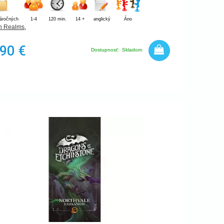
náročných
1-4
120 min.
14 +
anglický
Áno
n Realms
,
,90 €
Dostupnosť:
Skladom