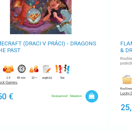
ECRAFT (DRACI V PRÁCI) - DRAGONS
FLA
HE PAST
& D
Rozšíre
podložk
1-5
60 min.
10 +
anglický
Nie
uck Games
,
Rozšíren
Lucky 
50 €
Dostupnosť:
Skladom
25