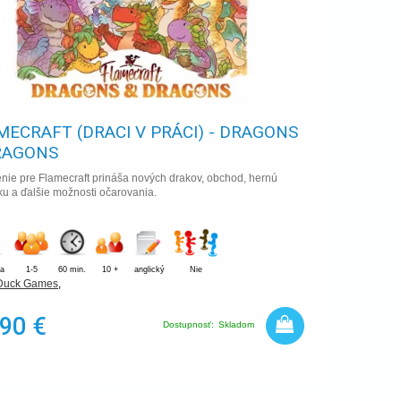
MECRAFT (DRACI V PRÁCI) - DRAGONS
RAGONS
nie pre Flamecraft prináša nových drakov, obchod, hernú
u a ďalšie možnosti očarovania.
ia
1-5
60 min.
10 +
anglický
Nie
Duck Games
,
,90 €
Dostupnosť:
Skladom