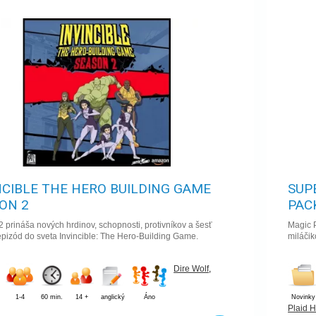
NCIBLE THE HERO BUILDING GAME
SUP
ON 2
PAC
 prináša nových hrdinov, schopnosti, protivníkov a šesť
Magic 
pizód do sveta Invincible: The Hero-Building Game.
miláčik
Dire Wolf
,
1-4
60 min.
14 +
anglický
Áno
Novinky
Plaid 