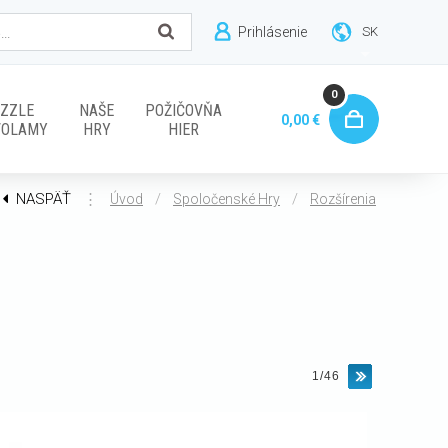
Prihlásenie
SK
0
ZZLE
NAŠE
POŽIČOVŇA
0,00 €
VOLAMY
HRY
HIER
NASPÄŤ
⋮
/
/
Úvod
Spoločenské Hry
Rozšírenia
1/46