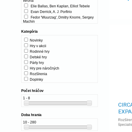
Wrona
Elie Ballas, Ben Kaplan, Elliot Tebele
Evan Derrick, A. J. Porfirio
Fedor 'Wuurzag', Dmitry Knorre, Sergey
Machin
Gavan Brown, Nate Chatellier, Manny
Trembley
Kategória
Jacob Fryxelius, Nick Little, Sydney
Novinky
Engelsteinová
Hry v akcii
Josh J. Carlson, Adam Carlson, Josh
Wielgus
Rodinné hry
Kasper Kjær Christiansen, Kåre
Detské hry
Storgaard
Párty hry
Lines J. Hutter, Morten Monrad
Hry pre náročných
Pedersen, David J. Studley
Rozšírenia
Nikki Valens
Doplnky
R. Eric Reuss
S J Macdonald, Zach Smith
Počet hráčov
A. J. Porfirio
1 - 8
ADC Blackfire Entertainment s.r.o.
CIRC
ALBI
Adam Kwapiński
EXPA
Doba hrania
Adrian Adamescu, Daryl Andrews
Rozšíren
Adrian Dinu
10 - 280
špeciali
Alan R. Moon
Alban Viard