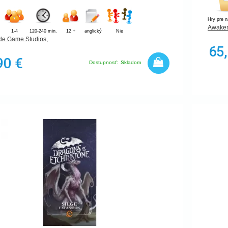
Hry pre 
Awake
1-4
120-240 min.
12 +
anglický
Nie
e Game Studios
,
65
90 €
Dostupnosť:
Skladom