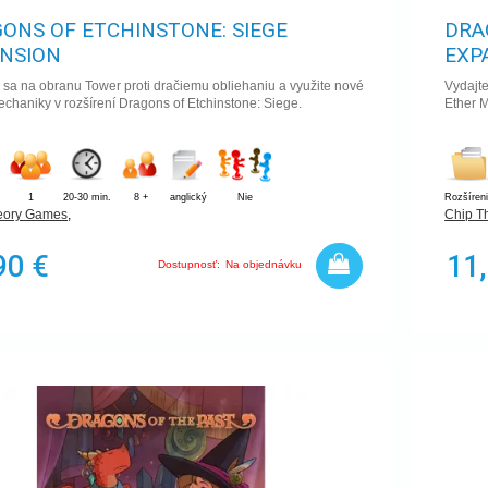
ONS OF ETCHINSTONE: SIEGE
DRA
NSION
EXP
 sa na obranu Tower proti dračiemu obliehaniu a využite nové
Vydajt
chaniky v rozšírení Dragons of Etchinstone: Siege.
Ether 
1
20-30 min.
8 +
anglický
Nie
Rozšíren
eory Games
,
Chip T
90 €
11
Dostupnosť:
Na objednávku