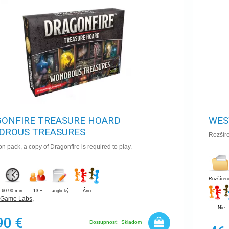
ONFIRE TREASURE HOARD
WES
DROUS TREASURES
Rozšír
n pack, a copy of Dragonfire is required to play.
Rozšíren
60-90 min.
13 +
anglický
Áno
t Game Labs
,
Nie
90 €
Dostupnosť:
Skladom