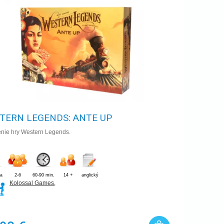
TERN LEGENDS: ANTE UP
enie hry Western Legends.
ia
2-6
60-90 min.
14 +
anglický
Kolossal Games
,