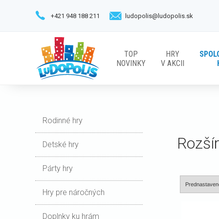
+421 948 188 211
ludopolis@ludopolis.sk
TOP
HRY
SPOL
NOVINKY
V AKCII
Rodinné hry
Rozší
Detské hry
Párty hry
Hry pre náročných
Doplnky ku hrám