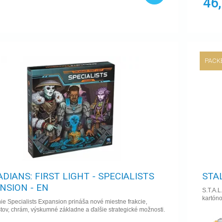
46
PACK
ADIANS: FIRST LIGHT - SPECIALISTS
STA
NSION - EN
S.T.A.L
kartóno
ie Specialists Expansion prináša nové miestne frakcie,
stov, chrám, výskumné základne a ďalšie strategické možnosti.