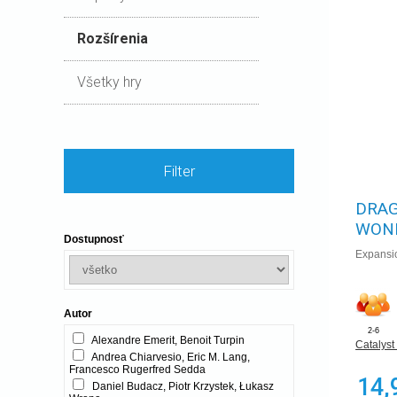
Rozšírenia
Všetky hry
Filter
DRAG
WON
Dostupnosť
Expansio
Autor
2-6
Alexandre Emerit, Benoit Turpin
Catalys
Andrea Chiarvesio, Eric M. Lang,
Francesco Rugerfred Sedda
14,
Daniel Budacz, Piotr Krzystek, Łukasz