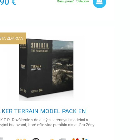
,90 €
Dostupnosť:
Skladom
ETA ZDARMA
LKER TERRAIN MODEL PACK EN
.K.E.R Rozšírenie s detailnými terénnymi modelmi a
vými budovami, ktoré ešte viac prehĺbia atmosféru Zóny.