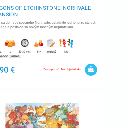
GONS OF ETCHINSTONE: NORHVALE
ANSION
e sa do nebezpečného Northvale, ovládnite jedného zo štyroch
Mage a postavte sa novým mocným nepriateľom.
ia
1
20-30 min.
8 +
anglický
Nie
heory Games
,
,90 €
Dostupnosť:
Na objednávku