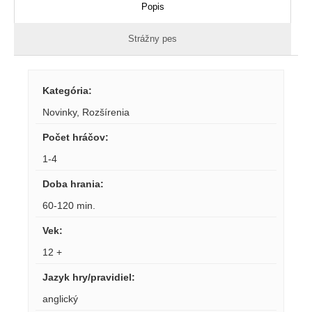
Popis
Strážny pes
Kategória
:
Novinky
,
Rozšírenia
Počet hráčov
:
1-4
Doba hrania
:
60-120 min.
Vek
:
12 +
Jazyk hry/pravidiel
:
anglický