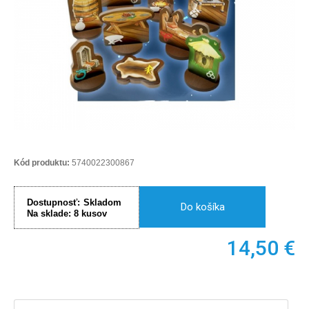
Kód produktu:
5740022300867
Dostupnosť:
Skladom
Do košíka
Na sklade:
8
kusov
14,50
€