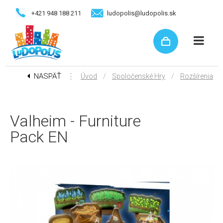
+421 948 188 211
ludopolis@ludopolis.sk
NASPÄŤ
⋮
/
/
Úvod
Spoločenské Hry
Rozšírenia
Valheim - Furniture
Pack EN