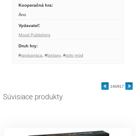
Kooperačná hra
:
Áno
Vydavateľ
:
Mood Publishing
Druh hry
:
#
spolupráca
,
#
fantasy
,
#
sólo mód
140/917
Súvisiace produkty