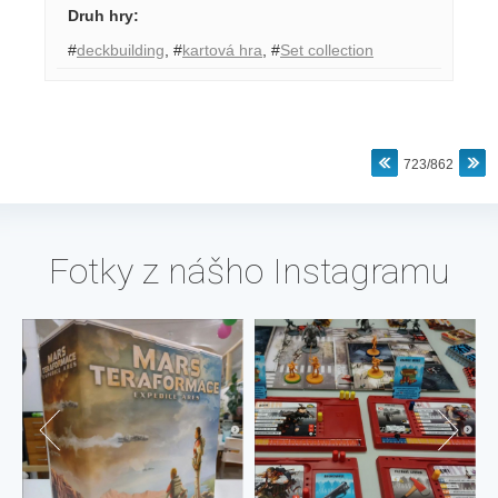
Druh hry
:
#
deckbuilding
,
#
kartová hra
,
#
Set collection
723/862
Fotky z nášho Instagramu