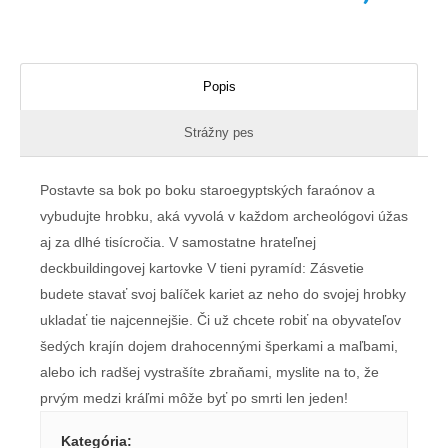
Popis
Strážny pes
Postavte sa bok po boku staroegyptských faraónov a
vybudujte hrobku, aká vyvolá v každom archeológovi úžas
aj za dlhé tisícročia. V samostatne hrateľnej
deckbuildingovej kartovke V tieni pyramíd: Zásvetie
budete stavať svoj balíček kariet az neho do svojej hrobky
ukladať tie najcennejšie. Či už chcete robiť na obyvateľov
šedých krajín dojem drahocennými šperkami a maľbami,
alebo ich radšej vystrašíte zbraňami, myslite na to, že
prvým medzi kráľmi môže byť po smrti len jeden!
Kategória
: