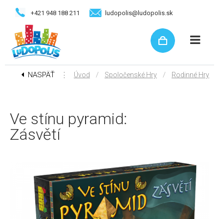
+421 948 188 211
ludopolis@ludopolis.sk
NASPÄŤ
⋮
/
/
Úvod
Spoločenské Hry
Rodinné Hry
Ve stínu pyramid:
Zásvětí