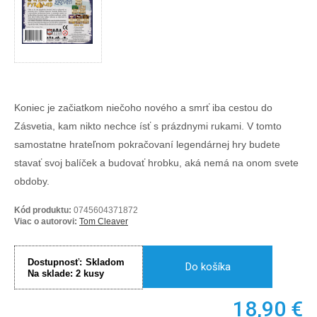
Koniec je začiatkom niečoho nového a smrť iba cestou do
Zásvetia, kam nikto nechce ísť s prázdnymi rukami. V tomto
samostatne hrateľnom pokračovaní legendárnej hry budete
stavať svoj balíček a budovať hrobku, aká nemá na onom svete
obdoby.
Kód produktu:
0745604371872
Viac o autorovi:
Tom Cleaver
Dostupnosť:
Skladom
Do košíka
Na sklade:
2
kusy
18,90
€