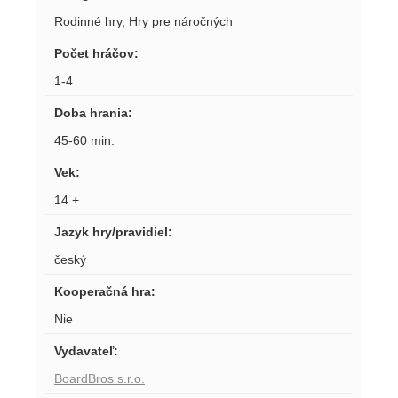
Rodinné hry
,
Hry pre náročných
Počet hráčov
:
1-4
Doba hrania
:
45-60 min.
Vek
:
14 +
Jazyk hry/pravidiel
:
český
Kooperačná hra
:
Nie
Vydavateľ
:
BoardBros s.r.o.