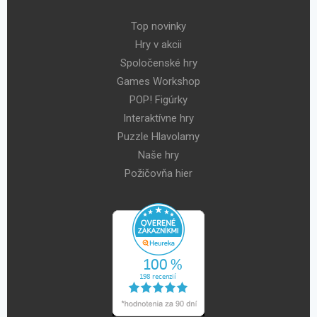
Top novinky
Hry v akcii
Spoločenské hry
Games Workshop
POP! Figúrky
Interaktívne hry
Puzzle Hlavolamy
Naše hry
Požičovňa hier