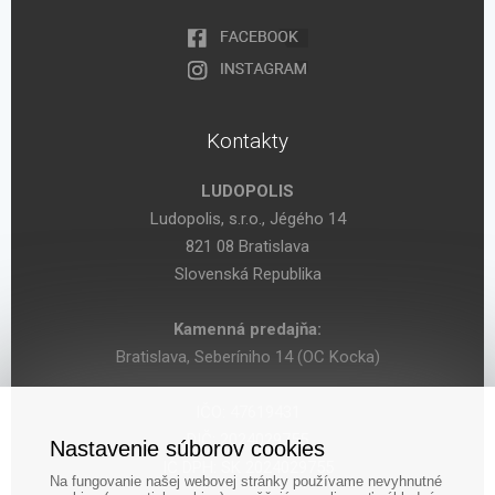
Kontakty
LUDOPOLIS
Ludopolis, s.r.o., Jégého 14
821 08 Bratislava
Slovenská Republika
Kamenná predajňa:
Bratislava, Seberíniho 14 (OC Kocka)
IČO: 47619431
DIČ: 2024029755
Nastavenie súborov cookies
IČ DPH: SK 2024029755
Na fungovanie našej webovej stránky používame nevyhnutné