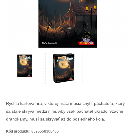
Rýchla kartová hra, v ktorej hráči musia chytiť páchateľa, ktorý
sa stále skrýva medzi nimi. Aby však páchateľ ukradol vzácne
drahokamy, musí sa skrývať až do posledného kola.
Kód produktu:
8595558306466