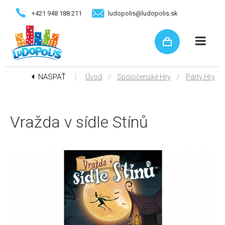
+421 948 188 211
ludopolis@ludopolis.sk
NASPÄŤ
⋮
/
/
Úvod
Spoločenské Hry
Párty Hry
Vražda v sídle Stínů