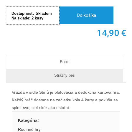
Dostupnosť:
Skladom
Do košíka
Na sklade:
2
kusy
14,90
€
Popis
Strážny pes
Vražda v sídle Stínů je blafovacia a dedukčná kartová hra.
Každý hráč dostane na začiatku kola 4 karty a pokúša sa
splniť svoj cieľ skôr ako ostatní.
Kategória
:
Rodinné hry