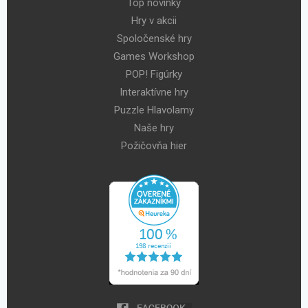
Top novinky
Hry v akcii
Spoločenské hry
Games Workshop
POP! Figúrky
Interaktívne hry
Puzzle Hlavolamy
Naše hry
Požičovňa hier