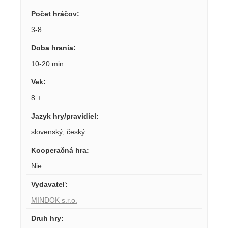
Počet hráčov
:
3-8
Doba hrania
:
10-20 min.
Vek
:
8 +
Jazyk hry/pravidiel
:
slovenský
,
český
Kooperačná hra
:
Nie
Vydavateľ
:
MINDOK s.r.o.
Druh hry
: