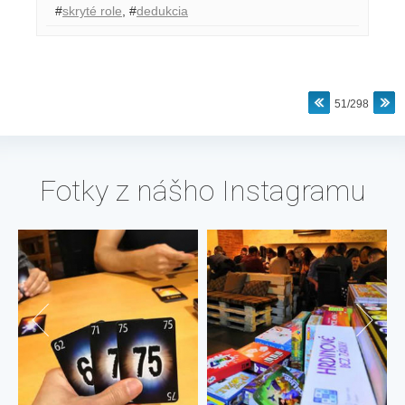
#
skryté role
,
#
dedukcia
51/298
Fotky z nášho Instagramu