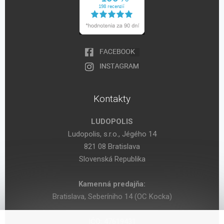
Kontakty
LUDOPOLIS
Ludopolis, s.r.o., Jégého 14
821 08 Bratislava
Slovenská Republika
Kamenná predajňa:
Bratislava, Seberíniho 14 (OC Kocka)
IČO: 47619431