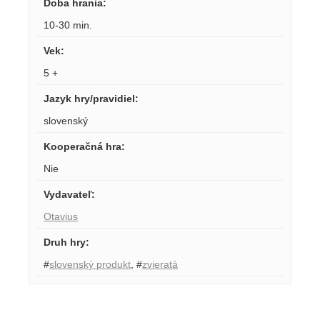
Doba hrania
:
10-30 min.
Vek
:
5 +
Jazyk hry/pravidiel
:
slovenský
Kooperačná hra
:
Nie
Vydavateľ
:
Otavius
Druh hry
:
#
slovenský produkt
,
#
zvieratá