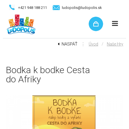
+421 948 188 211
ludopolis@ludopolis.sk
NASPÄŤ
⋮
/
Úvod
Naše Hry
Bodka k bodke Cesta
do Afriky