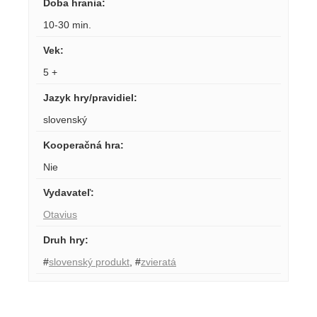
Doba hrania
:
10-30 min.
Vek
:
5 +
Jazyk hry/pravidiel
:
slovenský
Kooperačná hra
:
Nie
Vydavateľ
:
Otavius
Druh hry
:
#
slovenský produkt
,
#
zvieratá