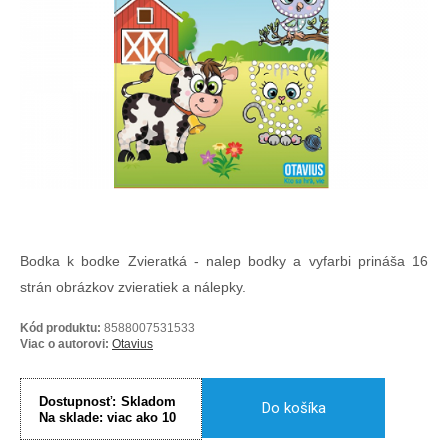
Bodka k bodke Zvieratká - nalep bodky a vyfarbi prináša 16
strán obrázkov zvieratiek a nálepky.
Kód produktu:
8588007531533
Viac o autorovi:
Otavius
Dostupnosť:
Skladom
Do košíka
Na sklade:
viac ako 10