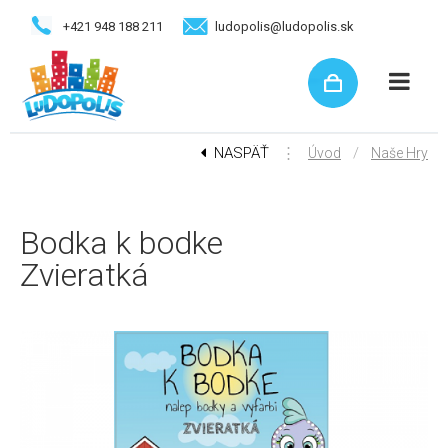
+421 948 188 211
ludopolis@ludopolis.sk
NASPÄŤ
⋮
/
Úvod
Naše Hry
Bodka k bodke
Zvieratká