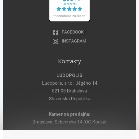
Kontakty
LUDOPOLIS
Ludopolis, s.r.o., Jégého 14
821 08 Bratislava
Slovenská Republika
Kamenná predajňa:
Bratislava, Seberíniho 14 (OC Kocka)
IČO: 47619431