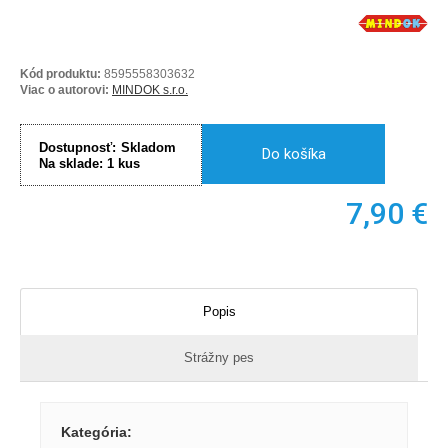
Kód produktu:
8595558303632
Viac o autorovi:
MINDOK s.r.o.
Dostupnosť:
Skladom
Do košíka
Na sklade:
1
kus
7,90
€
Popis
Strážny pes
Kategória
: