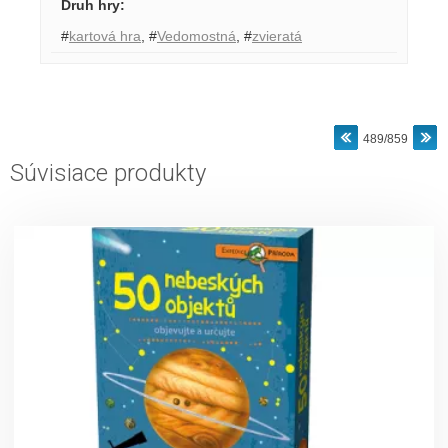
Druh hry
:
#
kartová hra
,
#
Vedomostná
,
#
zvieratá
489/859
Súvisiace produkty