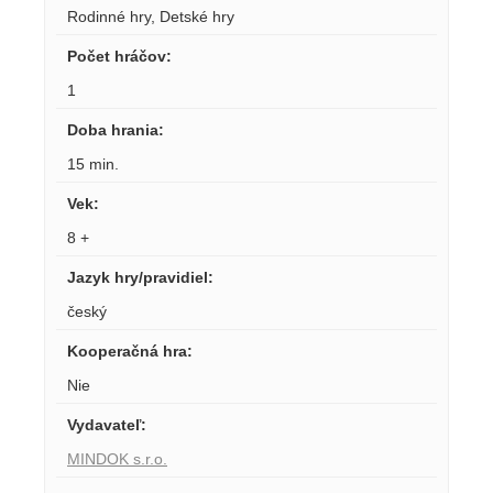
Rodinné hry
,
Detské hry
Počet hráčov
:
1
Doba hrania
:
15 min.
Vek
:
8 +
Jazyk hry/pravidiel
:
český
Kooperačná hra
:
Nie
Vydavateľ
:
MINDOK s.r.o.