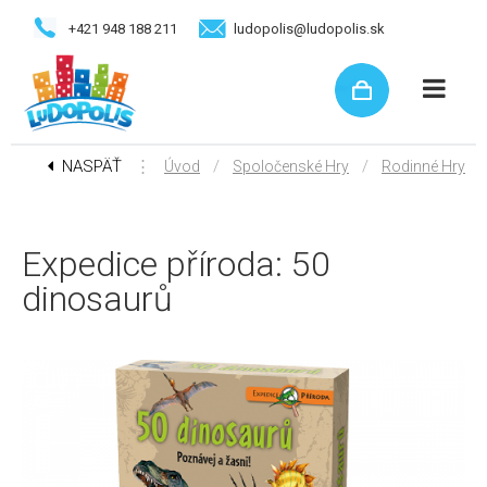
+421 948 188 211
ludopolis@ludopolis.sk
NASPÄŤ
⋮
/
/
Úvod
Spoločenské Hry
Rodinné Hry
Expedice příroda: 50
dinosaurů