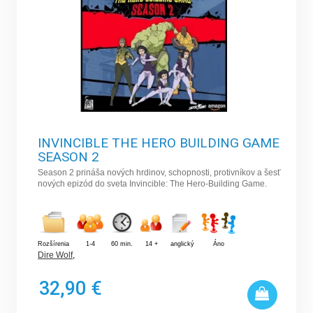
INVINCIBLE THE HERO BUILDING GAME
SEASON 2
Season 2 prináša nových hrdinov, schopnosti, protivníkov a šesť
nových epizód do sveta Invincible: The Hero-Building Game.
Rozšírenia
1-4
60 min.
14 +
anglický
Áno
Dire Wolf
,
32,90 €