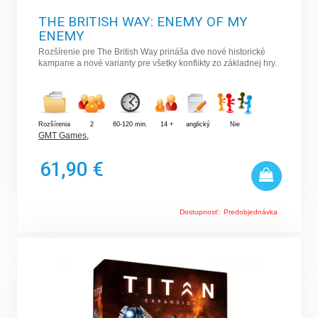
THE BRITISH WAY: ENEMY OF MY
ENEMY
Rozšírenie pre The British Way prináša dve nové historické
kampane a nové varianty pre všetky konflikty zo základnej hry.
Rozšírenia
2
60-120 min.
14 +
anglický
Nie
GMT Games
,
61,90 €
Dostupnosť:
Predobjednávka