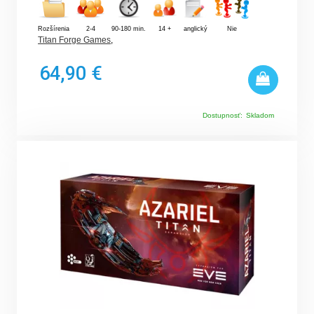
Rozšírenia
2-4
90-180 min.
14 +
anglický
Nie
Titan Forge Games
,
64,90 €
Dostupnosť:
Skladom