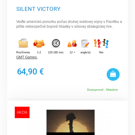
SILENT VICTORY
Veďte americkú ponorku počas druhej svetovej vojny v Pacifiku a
plňte nebezpečné bojové hliadky v sólovej strategickej hre.
Rozšírenia
1-2
120-180 min.
12 +
anglický
Nie
GMT Games
,
64,90 €
Dostupnosť:
Skladom
AKCIA