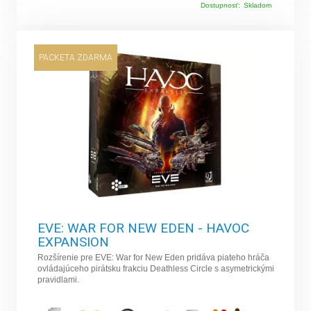
Dostupnosť:
Skladom
PACKETA ZDARMA
EVE: WAR FOR NEW EDEN - HAVOC
EXPANSION
Rozšírenie pre EVE: War for New Eden pridáva piateho hráča
ovládajúceho pirátsku frakciu Deathless Circle s asymetrickými
pravidlami.