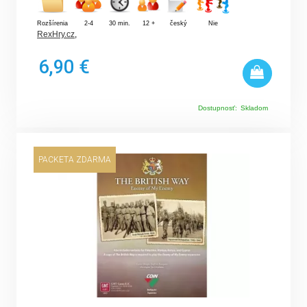
Rozšírenia
2-4
30 min.
12 +
český
Nie
RexHry.cz
,
6,90 €
Dostupnosť:
Skladom
PACKETA ZDARMA