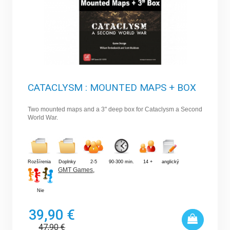
CATACLYSM : MOUNTED MAPS + BOX
Two mounted maps and a 3" deep box for Cataclysm a Second
World War.
Rozšírenia
Doplnky
2-5
90-300 min.
14 +
anglický
GMT Games
,
Nie
39,90 €
47,90
€