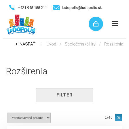
+421 948 188 211
ludopolis@ludopolis.sk
NASPÄŤ
⋮
/
/
Úvod
Spoločenské Hry
Rozšírenia
Rozšírenia
FILTER
1/46