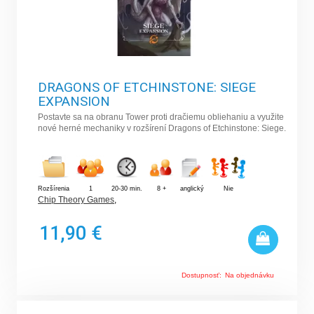
DRAGONS OF ETCHINSTONE: SIEGE
EXPANSION
Postavte sa na obranu Tower proti dračiemu obliehaniu a využite
nové herné mechaniky v rozšírení Dragons of Etchinstone: Siege.
Rozšírenia
1
20-30 min.
8 +
anglický
Nie
Chip Theory Games
,
11,90 €
Dostupnosť:
Na objednávku