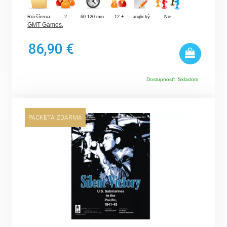
Rozšírenia
2
60-120 min.
12 +
anglický
Nie
GMT Games
,
86,90 €
Dostupnosť:
Skladom
PACKETA ZDARMA