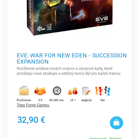
EVE: WAR FOR NEW EDEN - SUCCESSION
EXPANSION
Rozšírenie pridáva nových vodcov a vývojové karty, ktoré
prinášajú nové stratégie a odlišný herný štýl pre každú frakciu.
Rozšírenia
3-5
90-180 min.
14 +
anglický
Nie
Titan Forge Games
,
32,90 €
Dostupnosť:
Skladom