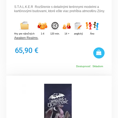
S.T.A.L.K.E.R Rozšírenie s detailnými terénnymi modelmi a
kartónovými budovami, ktoré ešte viac prehĺbia atmosféru Zóny.
Hry pre náročných
1-4
120 min.
14 +
anglický
Áno
Awaken Realms
,
65,90 €
Dostupnosť:
Skladom