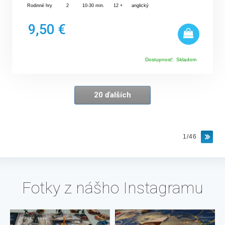
Rodinné hry
2
10-30 min.
12 +
anglický
9,50 €
Dostupnosť:
Skladom
20 ďalších
1/46
Fotky z nášho Instagramu