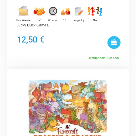
Rozšírenia
1-5
60 min.
10 +
anglický
Nie
Lucky Duck Games
,
12,50 €
Dostupnosť:
Skladom