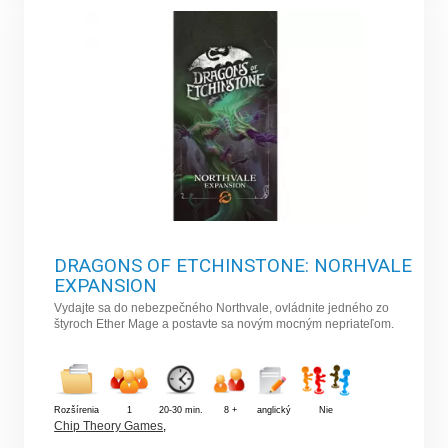
DRAGONS OF ETCHINSTONE: NORHVALE
EXPANSION
Vydajte sa do nebezpečného Northvale, ovládnite jedného zo
štyroch Ether Mage a postavte sa novým mocným nepriateľom.
Rozšírenia
1
20-30 min.
8 +
anglický
Nie
Chip Theory Games
,