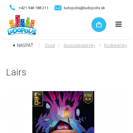
+421 948 188 211
ludopolis@ludopolis.sk
NASPÄŤ
⋮
/
/
Úvod
Spoločenské Hry
Rodinné Hry
Lairs