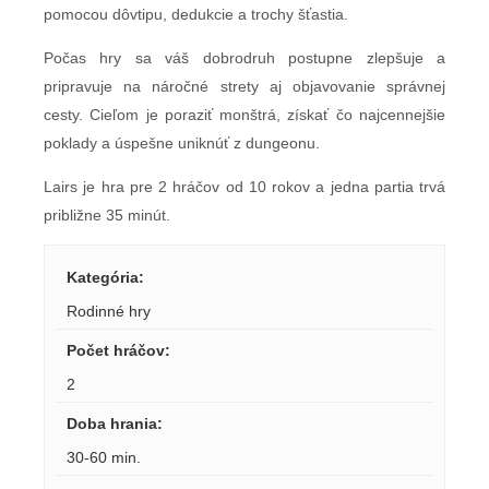
pomocou dôvtipu, dedukcie a trochy šťastia.
Počas hry sa váš dobrodruh postupne zlepšuje a
pripravuje na náročné strety aj objavovanie správnej
cesty. Cieľom je poraziť monštrá, získať čo najcennejšie
poklady a úspešne uniknúť z dungeonu.
Lairs je hra pre 2 hráčov od 10 rokov a jedna partia trvá
približne 35 minút.
Kategória
:
Rodinné hry
Počet hráčov
:
2
Doba hrania
:
30-60 min.