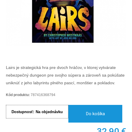
Lairs je strategická hra pre dvoch hráčov, v ktorej vytvárate
nebezpečný dungeon pre svojho súpera a zároveň sa pokúšate
uniknúť z jeho labyrintu plného pascí, monštier a pokladov.
Kód produktu:
787416368794
Dostupnosť:
Na objednávku
Do košíka
32,90
€