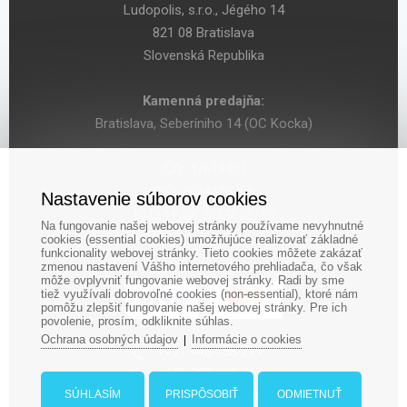
Ludopolis, s.r.o., Jégého 14
821 08 Bratislava
Slovenská Republika
Kamenná predajňa:
Bratislava, Seberíniho 14 (OC Kocka)
IČO: 47619431
DIČ: 2024029755
Nastavenie súborov cookies
IČ DPH: SK 2024029755
Na fungovanie našej webovej stránky používame nevyhnutné
cookies (essential cookies) umožňujúce realizovať základné
funkcionality webovej stránky. Tieto cookies môžete zakázať
zmenou nastavení Vášho internetového prehliadača, čo však
môže ovplyvniť fungovanie webovej stránky. Radi by sme
tiež využívali dobrovoľné cookies (non-essential), ktoré nám
pomôžu zlepšiť fungovanie našej webovej stránky. Pre ich
povolenie, prosím, odkliknite súhlas.
Ochrana osobných údajov
Informácie o cookies
|
‎+421 948 188 211
+421 908 666 767
ludopolis@ludopolis.sk
SÚHLASÍM
PRISPÔSOBIŤ
ODMIETNUŤ