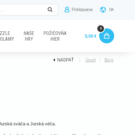
Prihlásenie
SK
0
ZZLE
NAŠE
POŽIČOVŇA
0,00 €
VOLAMY
HRY
HIER
NASPÄŤ
⋮
/
Úvod
Blog
Jurská sváča a Jurská véča.