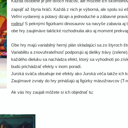
Každá osobitne je pre dvoch hráčov, ale môžete ich skombinov
zapojiť až štyria hráči. Každá z nich je výborná, ale spolu sú e
Veľmi vydarený a pútavý dizajn a jednoduché a zábavné pravi
rodinu
! S peknými figúrkami dinosaurov sa navyše zabavia aj tí
obe hry zaujimáve taktické rozhodnutia ako aj moment prekva
Obe hry majú variabilný herný plán skladajúci sa zo štyroch štv
Variabilitu a znovuhrateľnosť podporujú aj dieliky trávy (zelene
každého dieluku sa nachádza efekt, ktorý sa vyhodnotí po získ
budú prichádzať efekty v inom poradí.
Jurská sváča obsahuje iné efekty ako Jurská véča takže ich k
Zaujímavé zvraty do hry prinášajú aj figúrky mäsožravcov (T-re
Ak vás hry zaujali môžete si ich objednať tu: