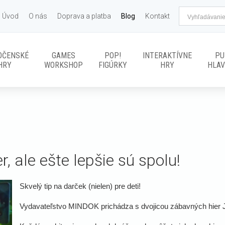
Úvod
O nás
Doprava a platba
Blog
Kontakt
OČENSKÉ
GAMES
POP!
INTERAKTÍVNE
PU
HRY
WORKSHOP
FIGÚRKY
HRY
HLA
, ale ešte lepšie sú spolu!
Skvelý tip na darček (nielen) pre deti!
Vydavateľstvo MINDOK prichádza s dvojicou zábavných hier 