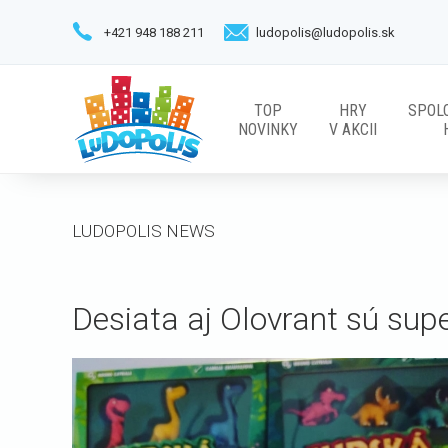
+421 948 188 211
ludopolis@ludopolis.sk
TOP
HRY
SPOL
NOVINKY
V AKCII
LUDOPOLIS NEWS
Desiata aj Olovrant sú super