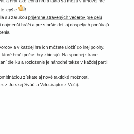
ať a hrať ako jednu hru a takto sa môžu v tímovej hre
šte lepšie
!
dlá sú zárukou
príjemne strávených večerov pre celú
 najmenší hráči a pre staršie deti aj dospelých ponúkajú
penia.
orcov a v každej hre ich môžete uložiť do inej polohy.
), ktoré hráči počas hry zbierajú. Na spodnej strane
aní dieliku a rozloženie je náhodné takže v každej
partii
ombináciou získate aj nové taktické možnosti.
x z Jurskej Sváči a Velociraptor z Véči).