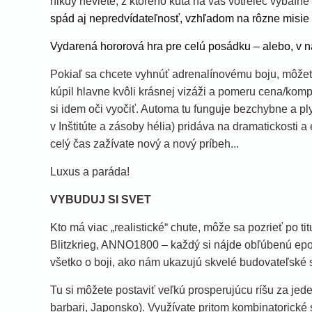
nikdy neviete, z ktorého kúta na vás votrelec vybafn
spád aj nepredvídateľnosť, vzhľadom na rôzne misie 
Vydarená hororová hra pre celú posádku – alebo, v 
Pokiaľ sa chcete vyhnúť adrenalínovému boju, môžete
kúpil hlavne kvôli krásnej vizáži a pomeru cena/komp
si idem oči vyočiť. Automa tu funguje bezchybne a ply
v Inštitúte a zásoby hélia) pridáva na dramatickosti 
celý čas zažívate nový a nový príbeh...
Luxus a paráda!
VYBUDUJ SI SVET
Kto má viac „realistické“ chute, môže sa pozrieť po tit
Blitzkrieg, ANNO1800 – každý si nájde obľúbenú epo
všetko o boji, ako nám ukazujú skvelé budovateľské st
Tu si môžete postaviť veľkú prosperujúcu ríšu za jed
barbari, Japonsko). Využívate pritom kombinatorické 