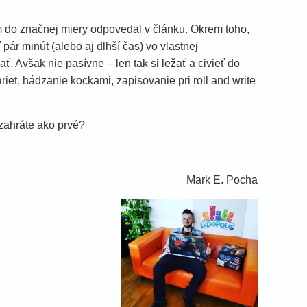
m do značnej miery odpovedal v článku. Okrem toho,
pár minút (alebo aj dlhší čas) vo vlastnej
ť. Avšak nie pasívne – len tak si ležať a civieť do
iet, hádzanie kockami, zapisovanie pri roll and write
 zahráte ako prvé?
Mark E. Pocha