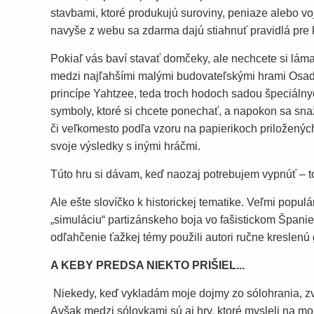
stavbami, ktoré produkujú suroviny, peniaze alebo vo
navyše z webu sa zdarma dajú stiahnuť pravidlá pre
Pokiaľ vás baví stavať domčeky, ale nechcete si láma
medzi najľahšími malými budovateľskými hrami Osadn
princípe Yahtzee, teda troch hodoch sadou špeciálny
symboly, ktoré si chcete ponechať, a napokon sa snaž
či veľkomesto podľa vzoru na papierikoch priloženýc
svoje výsledky s inými hráčmi.
Túto hru si dávam, keď naozaj potrebujem vypnúť – t
Ale ešte slovíčko k historickej tematike. Veľmi popu
„simuláciu“ partizánskeho boja vo fašistickom Španiel
odľahčenie ťažkej témy použili autori ručne kreslenú 
A
KEBY PREDSA NIEKTO PRIŠIEL...
Niekedy, keď vykladám moje dojmy zo sólohrania, z
Avšak medzi sólovkami sú aj hry, ktoré mysleli na m