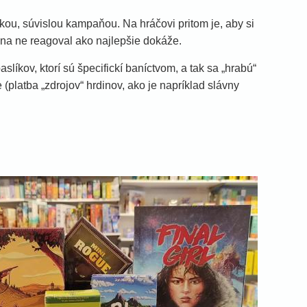
ľkou, súvislou kampaňou. Na hráčovi pritom je, aby si
 na ne reagoval ako najlepšie dokáže.
líkov, ktorí sú špecifickí baníctvom, a tak sa „hrabú“
(platba „zdrojov“ hrdinov, ako je napríklad slávny