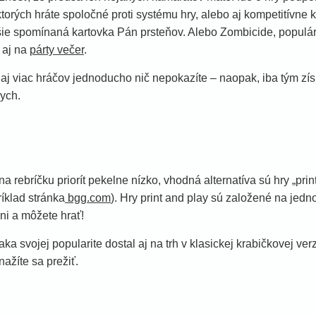
ktorých hráte spoločné proti systému hry, alebo aj kompetitívne 
ššie spomínaná kartovka Pán prsteňov. Alebo Zombicide, populá
 aj na
párty večer
.
aj viac hráčov jednoducho nič nepokazíte – naopak, iba tým zí
ych.
na rebríčku priorít pekelne nízko, vhodná alternatíva sú hry „prin
íklad stránka
bgg.com
). Hry print and play sú založené na jedn
rni a môžete hrať!
ďaka svojej popularite dostal aj na trh v klasickej krabičkovej ver
ažíte sa prežiť.