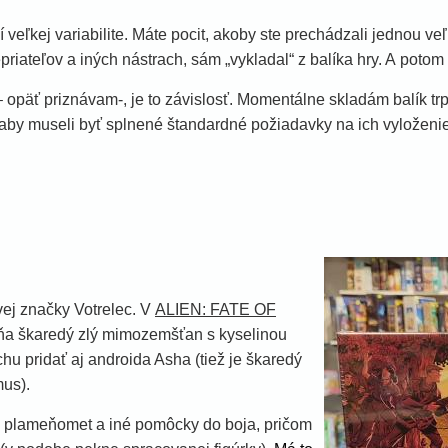
veľkej variabilite. Máte pocit, akoby ste prechádzali jednou ve
iateľov a iných nástrach, sám „vykladal“ z balíka hry. A potom
 opäť priznávam-, je to závislosť. Momentálne skladám balík trpas
 aby museli byť splnené štandardné požiadavky na ich vyloženie 
vej značky Votrelec. V
ALIEN: FATE OF
áňa škaredý zlý mimozemšťan s kyselinou
ochu pridať aj androida Asha (tiež je škaredý
mus).
opy plameňomet a iné pomôcky do boja, pričom