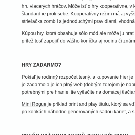
hru viacerých hráčov. Môže ísť o hry kooperatívne, v 
štandardne proti sebe. Kooperatívny režim má aj vy
strieľačka zombií s jednoduchými pravidlami, vhodná
Kúpou hry, ktorá obsahuje sólo mód ale môže ju hrať 
príležitosť zapojiť do vášho koníčka aj
rodinu
či znám
HRY ZADARMO?
Pokiaľ je rodinný rozpočet tesný, a kupovanie hier je 
je zadarmo a je ich plný web (dobrým zdrojom je napr
potrebnými pre hranie, tie vytlačíte na domácej tlačia
Mini Rogue
je príklad print and play titulu, ktorý sa v
po kobkách náhodne generovaných sadou kariet, a sn