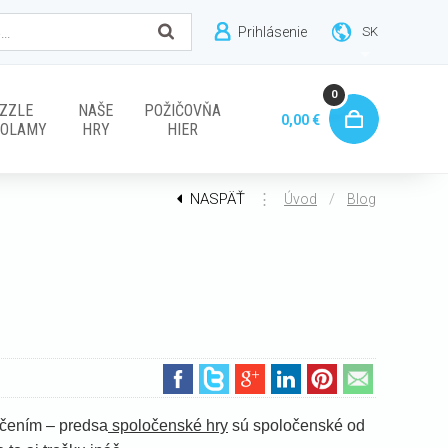
Prihlásenie
SK
0
ZZLE
NAŠE
POŽIČOVŇA
0,00 €
VOLAMY
HRY
HIER
NASPÄŤ
⋮
/
Úvod
Blog
rečením – predsa
spoločenské hry
sú spoločenské od