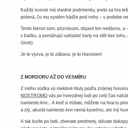
Každý scenár má vlastné podmienky, preto sa hra teší 
polená, čo mu systém hádže pod nohy – v podobe nepr
Tento klenot som, priznávam, objavil len nedávno, a –
v balíku, a pomáhajú vykladať karty na stôl bez toho,
Gimli).
Je to výzva, je to zábava, je to hlavolam!
Z MORDORU AŽ DO VESMÍRU
Z iného súdka sú niektoré tituly podľa známej hororo
NOSTROMO
vás po hviezdnej lodi po celý čas nah
namiesto krvi... A keď si trúfate, môžete na hraciu pl
a zlý, akurát namiesto krvi nemá kyselinu, ale iný hu
A tak lozíte po lodi, zbierate predmety, dávate dok