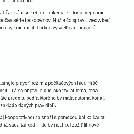
 to aj trošku ináč...
áviť čas sám so sebou. Inokedy je k tomu nepriamo
počas série lockdownov. Nuž a čo spraviť vtedy, keď
omu by sme mohli hodinu vysvetľovať pravidlá
single player“ režim z počítačových hier. Hráč
enciu. Tá sa objavuje buď ako tzv. automa, teda
áte predpis, podľa ktorého by mala automa konať,
základe daných pravidiel).
ť aj kooperatívne) sa snaží s pomocou balíka kariet
dná sada (aj keď – kto by nechcel zažiť filmové