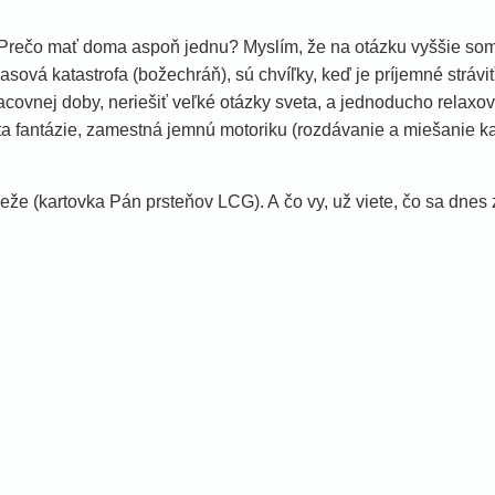
. Prečo mať doma aspoň jednu? Myslím, že na otázku vyššie so
ová katastrofa (božechráň), sú chvíľky, keď je príjemné stráviť 
racovnej doby, neriešiť veľké otázky sveta, a jednoducho relaxova
ta fantázie, zamestná jemnú motoriku (rozdávanie a miešanie kar
že (kartovka Pán prsteňov LCG). A čo vy, už viete, čo sa dnes