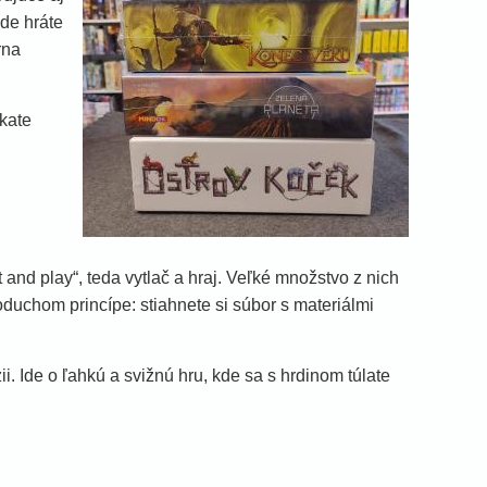
kde hráte
rna
skate
t and play“, teda vytlač a hraj. Veľké množstvo z nich
oduchom princípe: stiahnete si súbor s materiálmi
zii. Ide o ľahkú a svižnú hru, kde sa s hrdinom túlate