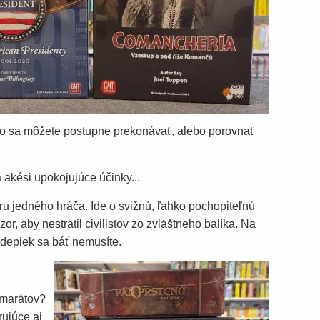
kto sa môžete postupne prekonávať, alebo porovnať
akési upokojujúce účinky...
ru jedného hráča. Ide o svižnú, ľahko pochopiteľnú
, aby nestratil civilistov zo zvláštneho balíka. Na
, depiek sa báť nemusíte.
amarátov?
rujúce aj