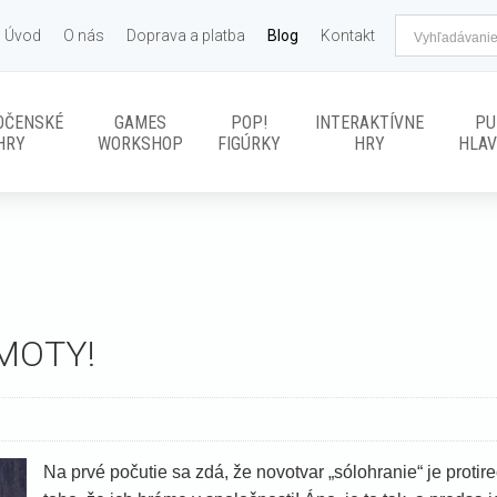
Úvod
O nás
Doprava a platba
Blog
Kontakt
OČENSKÉ
GAMES
POP!
INTERAKTÍVNE
PU
HRY
WORKSHOP
FIGÚRKY
HRY
HLA
AMOTY!
Na prvé počutie sa zdá, že novotvar „sólohranie“ je proti