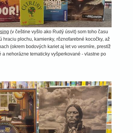
sing
(v češtine vyšlo ako Rudý úsvit) som toho času
rdú hraciu plochu, kamienky, rôznofarebné kocočky, až
ach (okrem bodových kariet aj let vo vesmíre, prestíž
ané a nehorázne tematicky vyšperkované - vlastne po