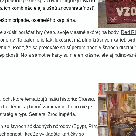
e (v podobe pekne spracovanej figúrky).
Má to
a ich kombinácie aj slušnú znovuhrateľnosť.
našom prípade, osamelého kapitána.
 skúsiť porážať hry (resp. svoje vlastné skóre) na body.
Red Ri
onenty. To balenie je fakt luxusné, má plno krásnych kariet, tv
nule. Pocit, že sa pretekáte so súperom hneď v štyroch disciplín
a epickosti. No a samotné karty sú nielen krásne, ale aj rafinov
uloch, ktoré tematizujú našu históriu: Caesar,
chu, tému, aj herné zameranie. Lebo nie je
ratégie typu Settlers: Zrod impéria.
en zo štyroch základných národov (Egypt, Rím,
schopnosti, keďže vykladáte kartičky so