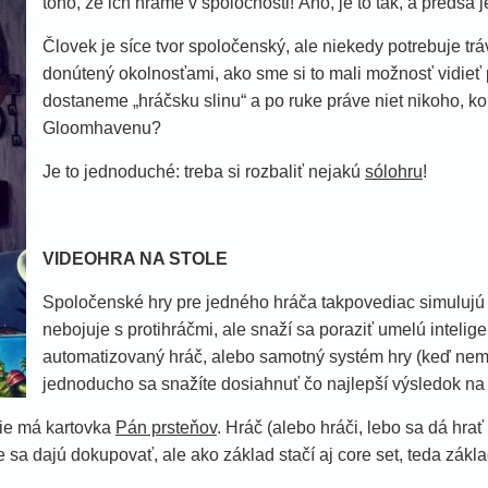
toho, že ich hráme v spoločnosti! Áno, je to tak, a predsa je
Človek je síce tvor spoločenský, ale niekedy potrebuje tr
donútený okolnosťami, ako sme si to mali možnosť vidieť 
dostaneme „hráčsku slinu“ a po ruke práve niet nikoho, k
Gloomhavenu?
Je to jednoduché: treba si rozbaliť nejakú
sólohru
!
VIDEOHRA NA STOLE
Spoločenské hry pre jedného hráča takpovediac simulujú „
nebojuje s protihráčmi, ale snaží sa poraziť umelú intelig
automatizovaný hráč, alebo samotný systém hry (keď nem
jednoducho sa snažíte dosiahnuť čo najlepší výsledok na 
ie má kartovka
Pán prsteňov
. Hráč (alebo hráči, lebo sa dá hra
sa dajú dokupovať, ale ako základ stačí aj core set, teda zákla