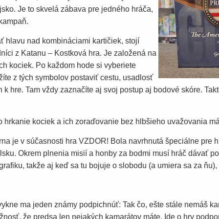
jsko. Je to skvelá zábava pre jedného hráča,
 kampaň.
ť hlavu nad kombináciami kartičiek, stojí
íci z Katanu – Kostková hra. Je založená na
ch kociek. Po každom hode si vyberiete
íte z tých symbolov postaviť cestu, usadlosť
h k hre. Tam vždy zaznačíte aj svoj postup aj bodové skóre. Ta
o hrkanie kociek a ich zoraďovanie bez hlbšieho uvažovania má 
lárna je v súčasnosti hra VZDOR! Bola navrhnutá špeciálne pre h
sku. Okrem plnenia misií a honby za bodmi musí hráč dávať pozor
grafiku, takže aj keď sa tu bojuje o slobodu (a umiera sa za ňu)
vykne ma jeden známy podpichnúť: Tak čo, ešte stále nemáš k
ožnosť, že predsa len nejakých kamarátov máte. Ide o hry podpo