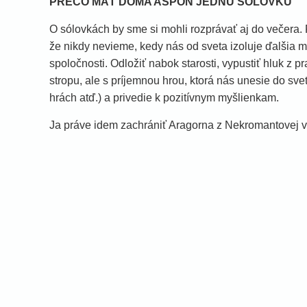
PREČO MAŤ DOMA ASPOŇ JEDNU SÓLOVKU
O sólovkách by sme si mohli rozprávať aj do večera
že nikdy nevieme, kedy nás od sveta izoluje ďalšia mas
spoločnosti. Odložiť nabok starosti, vypustiť hluk z p
stropu, ale s príjemnou hrou, ktorá nás unesie do sve
hrách atď.) a privedie k pozitívnym myšlienkam.
Ja práve idem zachrániť Aragorna z Nekromantovej ve