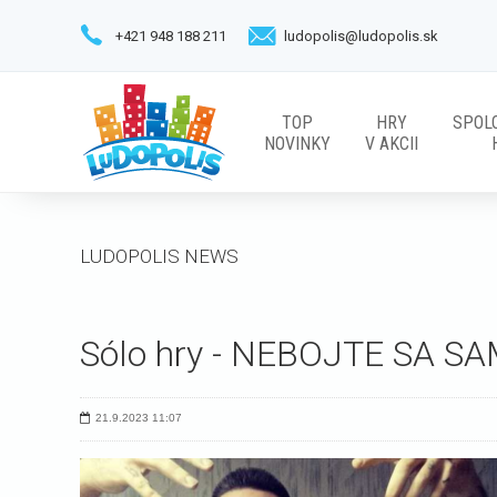
+421 948 188 211
ludopolis@ludopolis.sk
TOP
HRY
SPOL
NOVINKY
V AKCII
LUDOPOLIS NEWS
Sólo hry - NEBOJTE SA S
21.9.2023
11:07