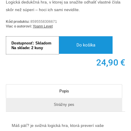
Logická dedukčná hra, v ktorej sa snažíte odhaliť vlastné čísla
skôr než súperi – hoci ich sami nevidíte.
Kód produktu:
8595558306671
Viac o autorovi:
Yoann Levet
Dostupnosť:
Skladom
Do košíka
Na sklade:
2
kusy
24,90
€
Popis
Strážny pes
Máš päť? je svižná logická hra, ktorá preverí vaše