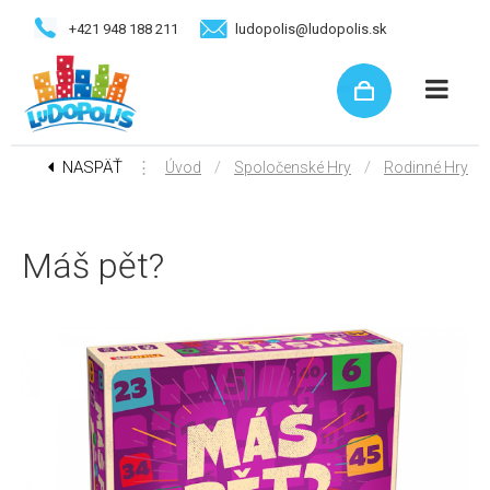
+421 948 188 211
ludopolis@ludopolis.sk
NASPÄŤ
⋮
/
/
Úvod
Spoločenské Hry
Rodinné Hry
Máš pět?