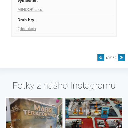
Vydavateľ
:
MINDOK s.r.o.
Druh hry
:
#
dedukcia
49/862
Fotky z nášho Instagramu