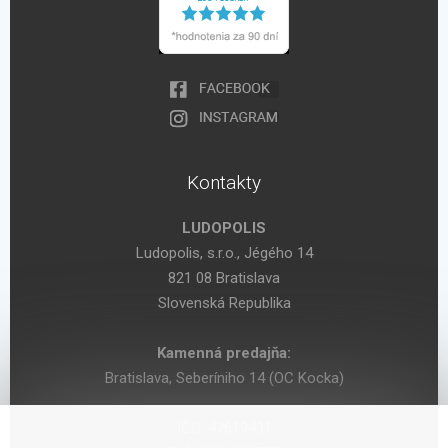
Kontakty
LUDOPOLIS
Ludopolis, s.r.o., Jégého 14
821 08 Bratislava
Slovenská Republika
Kamenná predajňa:
Bratislava, Seberíniho 14 (OC Kocka)
IČO: 47619431