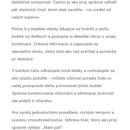
dedukčné schopnosti. Cieľom je ako prvý správne odhaliť
päť vlastných čísel, ktoré však nevidíte – na rozdiel od
vašich súperov.
Počas hry kladiete otázky týkajúce sa hodnôt a počtu
bodiek na dielikoch a postupne si skladáte obraz o svojej
kombinácii. Získané informácie si zapisujete na
stierateľnú dosku, ktorá slúži ako váš prehľad a pomôcka
pri dedukcii.
V každom ťahu odhaľujete nové dieliky a rozhodujete sa,
akú otázku položíte – môžete zisťovať poradie čísla vo
vašej postupnosti alebo porovnávať počet bodiek.
Správne kombinovanie informácií a eliminácia možností
vás priblíži k víťazstvu.
Hra vyniká jednoduchými pravidlami, rýchlym tempom a
vysokou znovuhrateľnosťou. Vyhráva hráč, ktorý ako prvý
správne vyhlási: „Mám päť!“