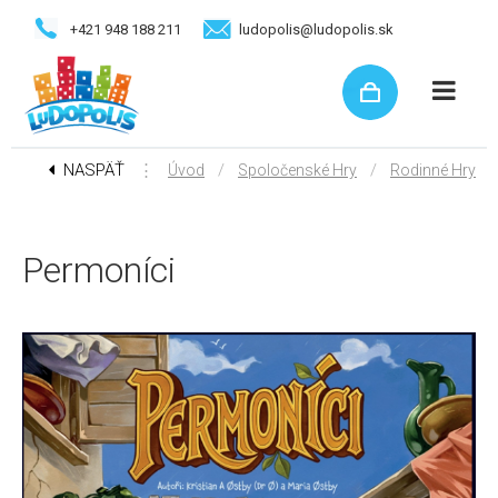
+421 948 188 211
ludopolis@ludopolis.sk
NASPÄŤ
⋮
/
/
Úvod
Spoločenské Hry
Rodinné Hry
Permoníci