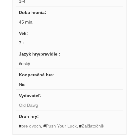
1-4
Doba hrania
:
45 min.
Vek
:
7 +
Jazyk hry/pravidiel
:
český
Kooperačná hra
:
Nie
Vydavateľ
:
Old Dawg
Druh hry
:
#
pre dvoch
,
#
Push Your Luck
,
#
Začiatočník