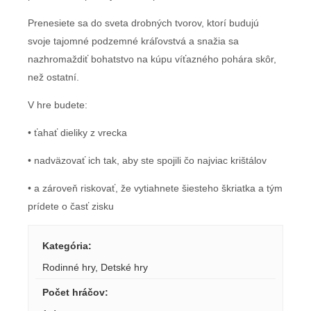
Prenesiete sa do sveta drobných tvorov, ktorí budujú
svoje tajomné podzemné kráľovstvá a snažia sa
nazhromaždiť bohatstvo na kúpu víťazného pohára skôr,
než ostatní.
V hre budete:
• ťahať dieliky z vrecka
• nadväzovať ich tak, aby ste spojili čo najviac krištálov
• a zároveň riskovať, že vytiahnete šiesteho škriatka a tým
prídete o časť zisku
Kategória
:
Rodinné hry
,
Detské hry
Počet hráčov
: