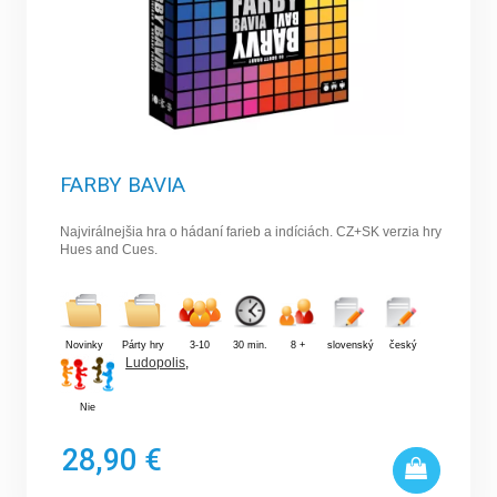
FARBY BAVIA
Najvirálnejšia hra o hádaní farieb a indíciách. CZ+SK verzia hry
Hues and Cues.
Novinky
Párty hry
3-10
30 min.
8 +
slovenský
český
Ludopolis
,
Nie
28,90 €