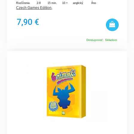
Rozšírenia
2-8
15 min.
10 +
anglický
Áno
Czech Games Edition
,
7,90 €
Dostupnosť:
Skladom