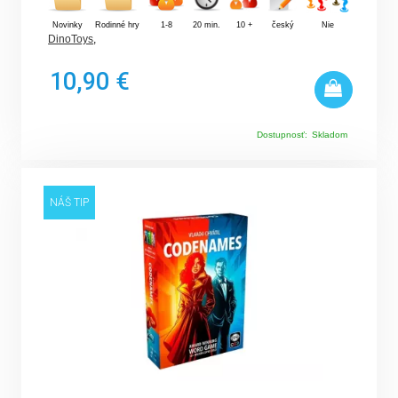
Novinky
Rodinné hry
1-8
20 min.
10 +
český
Nie
DinoToys
,
10,90 €
Dostupnosť:
Skladom
NÁŠ TIP