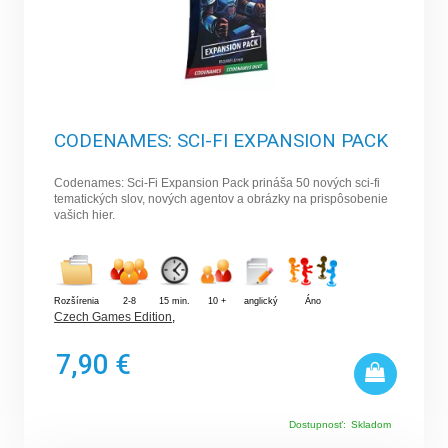
CODENAMES: SCI-FI EXPANSION PACK
Codenames: Sci-Fi Expansion Pack prináša 50 nových sci-fi
tematických slov, nových agentov a obrázky na prispôsobenie
vašich hier.
Rozšírenia
2-8
15 min.
10 +
anglický
Áno
Czech Games Edition
,
7,90 €
Dostupnosť:
Skladom