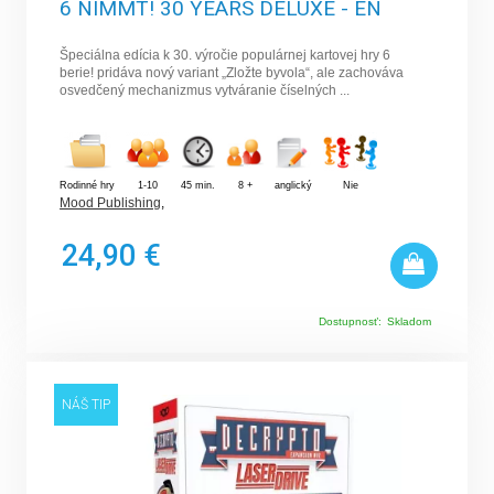
6 NIMMT! 30 YEARS DELUXE - EN
Špeciálna edícia k 30. výročie populárnej kartovej hry 6
berie! pridáva nový variant „Zložte byvola“, ale zachováva
osvedčený mechanizmus vytváranie číselných ...
Rodinné hry
1-10
45 min.
8 +
anglický
Nie
Mood Publishing
,
24,90 €
Dostupnosť:
Skladom
NÁŠ TIP