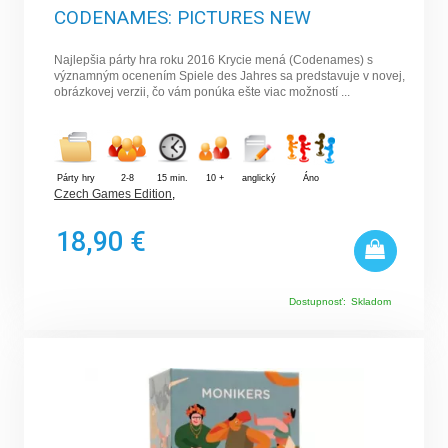
CODENAMES: PICTURES NEW
Najlepšia párty hra roku 2016 Krycie mená (Codenames) s
významným ocenením Spiele des Jahres sa predstavuje v novej,
obrázkovej verzii, čo vám ponúka ešte viac možností ...
Párty hry
2-8
15 min.
10 +
anglický
Áno
Czech Games Edition
,
18,90 €
Dostupnosť:
Skladom