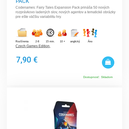
PACK
Codenames: Fairy Tales Expansion Pack prináša 50 nových
rozprávkovo ladených slov, nových agentov a tematické obrázky
pre ešte väčšiu variabilitu hry.
Rozšírenia
2-8
15 min.
10 +
anglický
Áno
Czech Games Edition
,
7,90 €
Dostupnosť:
Skladom