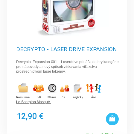
DECRYPTO - LASER DRIVE EXPANSION
Decrypto: Expansion #01 – Laserdrive prináša do hry kategórie
pre nápovedy a nový spôsob získavania víťazstva
prostredníctvom laser tokenov.
Rozšírenia
3-8
30 min.
12 +
anglický
Áno
Le Scorpion Masqué
,
12,90 €