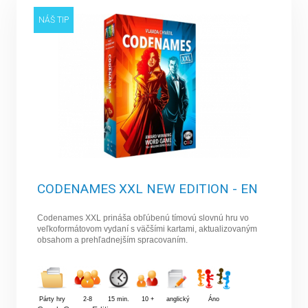
NÁŠ TIP
CODENAMES XXL NEW EDITION - EN
Codenames XXL prináša obľúbenú tímovú slovnú hru vo
veľkoformátovom vydaní s väčšími kartami, aktualizovaným
obsahom a prehľadnejším spracovaním.
Párty hry
2-8
15 min.
10 +
anglický
Áno