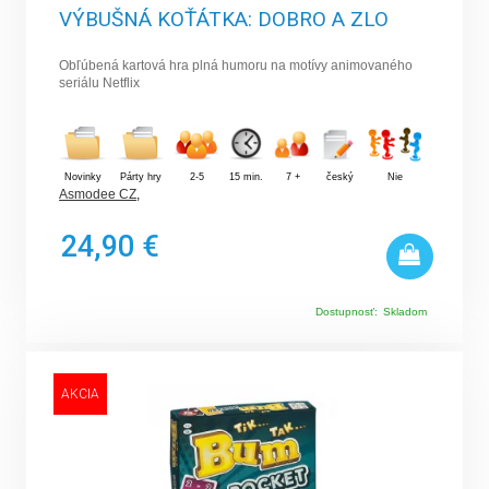
VÝBUŠNÁ KOŤÁTKA: DOBRO A ZLO
Obľúbená kartová hra plná humoru na motívy animovaného
seriálu Netflix
Novinky
Párty hry
2-5
15 min.
7 +
český
Nie
Asmodee CZ
,
24,90 €
Dostupnosť:
Skladom
AKCIA