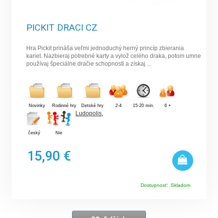
PICKIT DRACI CZ
Hra Pickit prináša veľmi jednoduchý herný princíp zbierania
kariet. Nazbieraj potrebné karty a vylož celého draka, potom umne
používaj špeciálne dračie schopnosti a získaj ...
Novinky
Rodinné hry
Detské hry
2-4
15-20 min.
6 +
Ludopolis
,
český
Nie
15,90 €
Dostupnosť:
Skladom