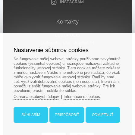
Kontakty
LUDOPOLIS
Ludopolis, s.r.o., Jégého 14
Nastavenie súborov cookies
821 08 Bratislava
Slovenská Republika
Na fungovanie našej webovej stránky používame nevyhnutné
cookies (essential cookies) umožňujúce realizovať základné
funkcionality webovej stránky. Tieto cookies môžete zakázať
zmenou nastavení Vášho internetového prehliadača, čo však
Kamenná predajňa:
môže ovplyvniť fungovanie webovej stránky. Radi by sme
Bratislava, Seberíniho 14 (OC Kocka)
tiež využívali dobrovoľné cookies (non-essential), ktoré nám
pomôžu zlepšiť fungovanie našej webovej stránky. Pre ich
povolenie, prosím, odkliknite súhlas.
IČO: 47619431
Ochrana osobných údajov
Informácie o cookies
|
DIČ: 2024029755
IČ DPH: SK 2024029755
SÚHLASÍM
PRISPÔSOBIŤ
ODMIETNUŤ