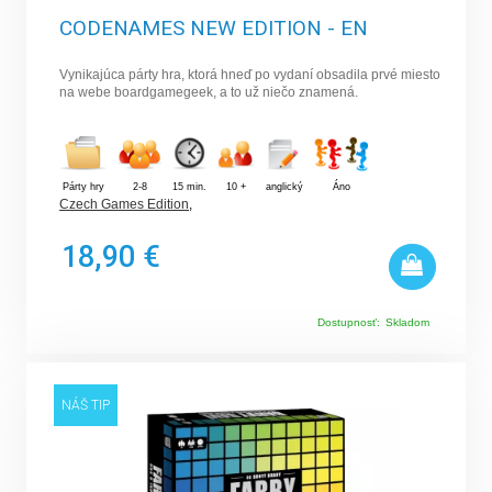
CODENAMES NEW EDITION - EN
Vynikajúca párty hra, ktorá hneď po vydaní obsadila prvé miesto
na webe boardgamegeek, a to už niečo znamená.
Párty hry
2-8
15 min.
10 +
anglický
Áno
Czech Games Edition
,
18,90 €
Dostupnosť:
Skladom
NÁŠ TIP