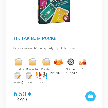
TIK TAK BUM POCKET
Kartová verzia obľúbenej párty hry Tik Tak Bum.
Hry v akcii
Rodinné hry
Párty hry
3-8
20-60 min.
12 +
PIATNIK PRAHA s.r.o.
,
slovenský
český
Nie
6,50 €
9,90
€