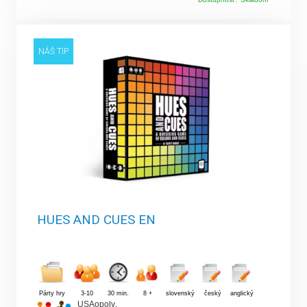
NÁŠ TIP
HUES AND CUES EN
Párty hry
3-10
30 min.
8 +
slovenský
český
anglický
USAopoly
,