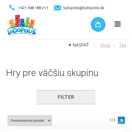
+421 948 188 211
ludopolis@ludopolis.sk
NASPÄŤ
⋮
/
Úvod
Tag
Hry pre väčšiu skupinu
FILTER
1/3