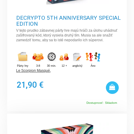
DECRYPTO 5TH ANNIVERSARY SPECIAL
EDITION
V tejto prudko zábavnej párty hre majú hráči za úlohu uhádnuť
zašifrovaný kód, ktorý vysiela druhý tím. Musia sa ale snažiť
zamedziť tomu, aby sa to isté nepodarilo ich súperovi.
Párty hry
3-8
30 min.
12 +
anglický
Áno
Le Scorpion Masqué
,
21,90 €
Dostupnosť:
Skladom