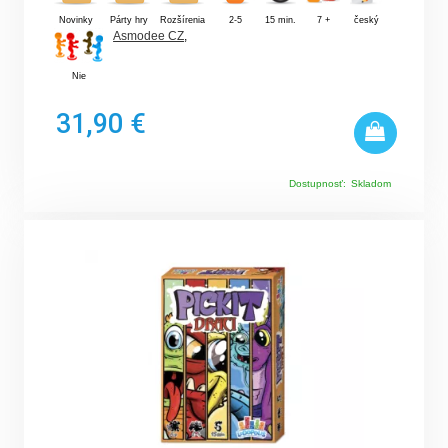
Novinky
Párty hry
Rozšírenia
2-5
15 min.
7 +
český
Asmodee CZ
,
Nie
31,90 €
Dostupnosť:
Skladom