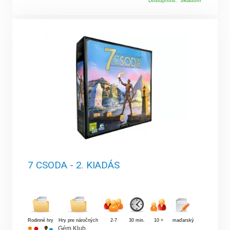
Dostupnosť:
Skladom
7 CSODA - 2. KIADÁS
Rodinné hry
Hry pre náročných
2-7
30 min.
10 +
maďarský
Gém Klub
,