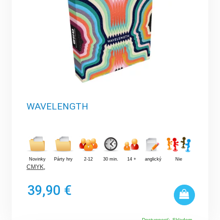
WAVELENGTH
Novinky
Párty hry
2-12
30 min.
14 +
anglický
Nie
CMYK
,
39,90 €
Dostupnosť:
Skladom