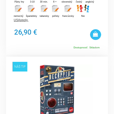
Párty hry
3-10
30 min.
8 +
slovenský
český
anglický
nemecký
španielsky
taliansky
poľsky
francúzsky
Nie
USAopoly
,
26,90 €
Dostupnosť:
Skladom
NÁŠ TIP