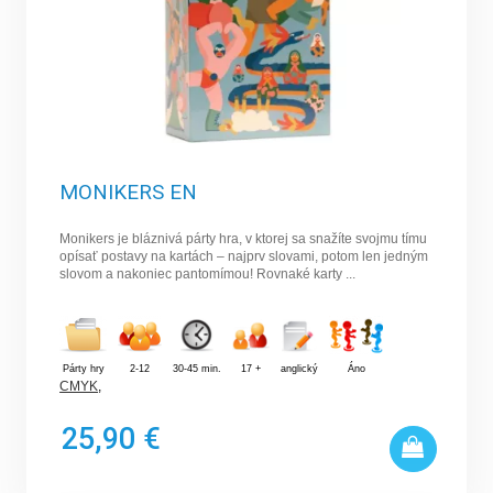
MONIKERS EN
Monikers je bláznivá párty hra, v ktorej sa snažíte svojmu tímu
opísať postavy na kartách – najprv slovami, potom len jedným
slovom a nakoniec pantomímou! Rovnaké karty ...
Párty hry
2-12
30-45 min.
17 +
anglický
Áno
CMYK
,
25,90 €