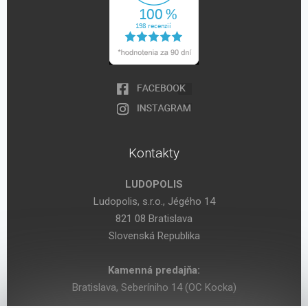
Kontakty
LUDOPOLIS
Ludopolis, s.r.o., Jégého 14
821 08 Bratislava
Slovenská Republika
Kamenná predajňa:
Bratislava, Seberíniho 14 (OC Kocka)