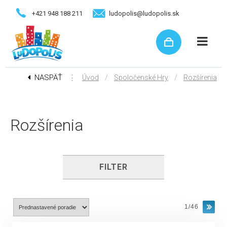
+421 948 188 211
ludopolis@ludopolis.sk
NASPÄŤ
⋮
/
/
Úvod
Spoločenské Hry
Rozšírenia
Rozšírenia
FILTER
1/46