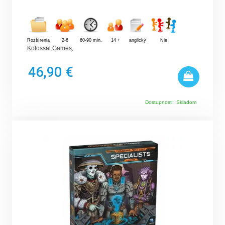
Rozšírenia
2-6
60-90 min.
14 +
anglický
Nie
Kolossal Games
,
46,90 €
Dostupnosť:
Skladom