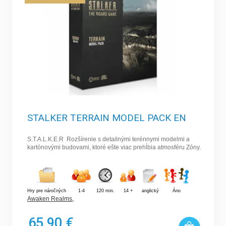
STALKER TERRAIN MODEL PACK EN
S.T.A.L.K.E.R Rozšírenie s detailnými terénnymi modelmi a
kartónovými budovami, ktoré ešte viac prehĺbia atmosféru Zóny.
Hry pre náročných
1-4
120 min.
14 +
anglický
Áno
Awaken Realms
,
65,90 €