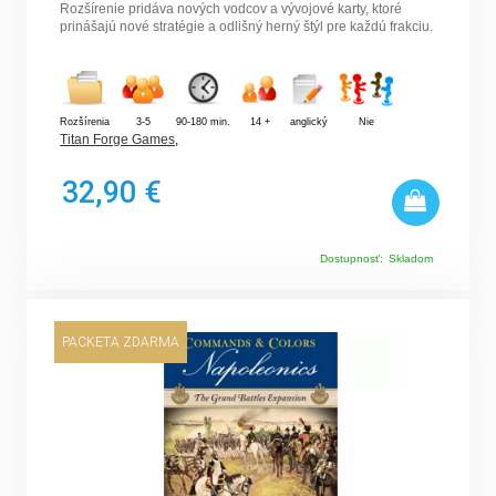
Rozšírenie pridáva nových vodcov a vývojové karty, ktoré
prinášajú nové stratégie a odlišný herný štýl pre každú frakciu.
Rozšírenia
3-5
90-180 min.
14 +
anglický
Nie
Titan Forge Games
,
32,90 €
Dostupnosť:
Skladom
PACKETA ZDARMA