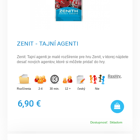
ZENIT - TAJNÍ AGENTI
Zenit: Tajní agenti je malé rozšírenie pre hru Zenit, v ktorej nájdete
desať nových agentov, ktoré si môžete pridať do hry.
RexHry
,
Rozšírenia
2-4
30 min.
12 +
český
Nie
6,90 €
Dostupnosť:
Skladom