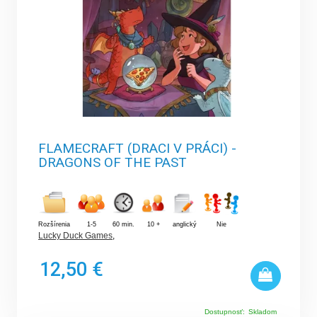
FLAMECRAFT (DRACI V PRÁCI) -
DRAGONS OF THE PAST
Rozšírenia
1-5
60 min.
10 +
anglický
Nie
Lucky Duck Games
,
12,50 €
Dostupnosť:
Skladom