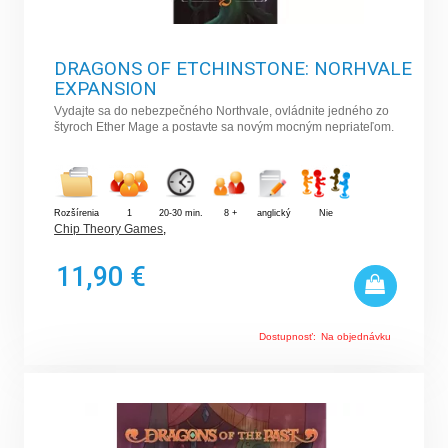
DRAGONS OF ETCHINSTONE: NORHVALE
EXPANSION
Vydajte sa do nebezpečného Northvale, ovládnite jedného zo
štyroch Ether Mage a postavte sa novým mocným nepriateľom.
Rozšírenia
1
20-30 min.
8 +
anglický
Nie
Chip Theory Games
,
11,90 €
Dostupnosť:
Na objednávku