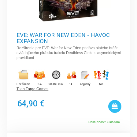
EVE: WAR FOR NEW EDEN - HAVOC
EXPANSION
Rozšírenie pre EVE: War for New Eden pridáva piateho hráča
ovládajúceho pirátsku frakciu Deathless Circle s asymetrickými
pravidlami.
Rozšírenia
2-4
90-180 min.
14 +
anglický
Nie
Titan Forge Games
,
64,90 €
Dostupnosť:
Skladom