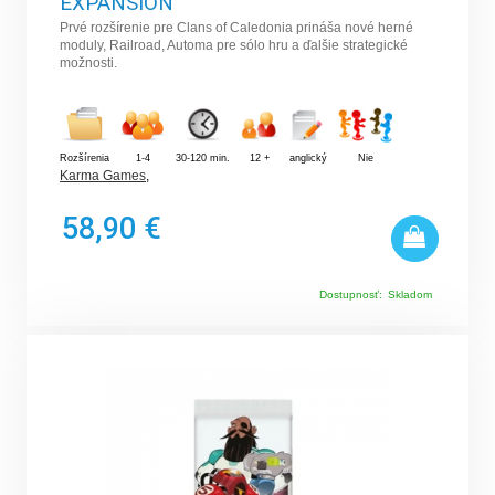
EXPANSION
Prvé rozšírenie pre Clans of Caledonia prináša nové herné
moduly, Railroad, Automa pre sólo hru a ďalšie strategické
možnosti.
Rozšírenia
1-4
30-120 min.
12 +
anglický
Nie
Karma Games
,
58,90 €
Dostupnosť:
Skladom