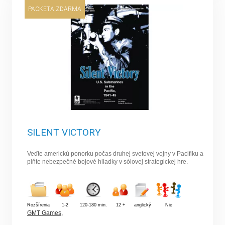
PACKETA ZDARMA
SILENT VICTORY
Veďte americkú ponorku počas druhej svetovej vojny v Pacifiku a
plňte nebezpečné bojové hliadky v sólovej strategickej hre.
Rozšírenia
1-2
120-180 min.
12 +
anglický
Nie
GMT Games
,