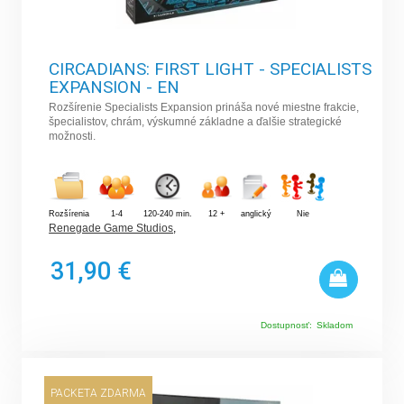
CIRCADIANS: FIRST LIGHT - SPECIALISTS
EXPANSION - EN
Rozšírenie Specialists Expansion prináša nové miestne frakcie,
špecialistov, chrám, výskumné základne a ďalšie strategické
možnosti.
Rozšírenia
1-4
120-240 min.
12 +
anglický
Nie
Renegade Game Studios
,
31,90 €
Dostupnosť:
Skladom
PACKETA ZDARMA