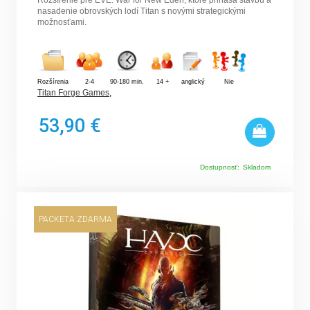
Rozšírenie pre EVE: War for New Eden, ktoré prináša stavbu a
nasadenie obrovských lodí Titan s novými strategickými
možnosťami.
Rozšírenia
2-4
90-180 min.
14 +
anglický
Nie
Titan Forge Games
,
53,90 €
Dostupnosť:
Skladom
PACKETA ZDARMA