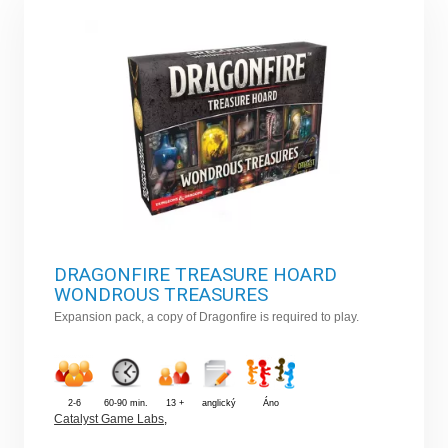
DRAGONFIRE TREASURE HOARD
WONDROUS TREASURES
Expansion pack, a copy of Dragonfire is required to play.
2-6
60-90 min.
13 +
anglický
Áno
Catalyst Game Labs
,