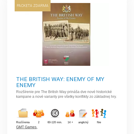
PACKETA ZDARMA
THE BRITISH WAY: ENEMY OF MY
ENEMY
Rozšírenie pre The British Way prináša dve nové historické
kampane a nové varianty pre všetky konflikty zo základnej hry.
Rozšírenia
2
60-120 min.
14 +
anglický
Nie
GMT Games
,