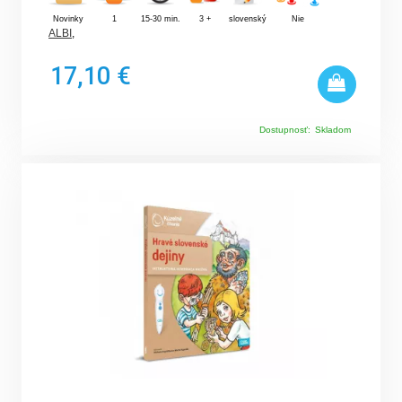
Novinky
1
15-30 min.
3 +
slovenský
Nie
ALBI
,
17,10 €
Dostupnosť:
Skladom