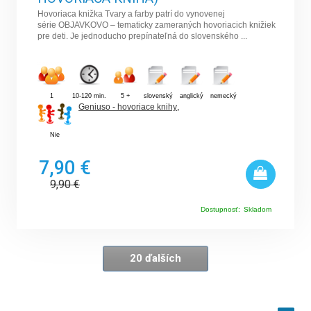
Hovoriaca knižka Tvary a farby patrí do vynovenej
série OBJAVKOVO – tematicky zameraných hovoriacich knižiek
pre deti. Je jednoducho prepínateľná do slovenského ...
1
10-120 min.
5 +
slovenský
anglický
nemecký
Geniuso - hovoriace knihy
,
Nie
7,90 €
9,90
€
Dostupnosť:
Skladom
20 ďalších