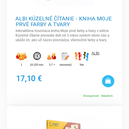
ALBI KÚZELNÉ ČÍTANIE - KNIHA MOJE
PRVÉ FARBY A TVARY
Interaktívna hovoriaca kniha Moje prvé farby a tvary z edície
Kúzelné čítanie prevedie deti od 3 rokov svetom okolo nás a
ukáže im, ako už názov prezrádza, všemožné farby a tvary.
ALBI
,
1
10-120 min.
3-7 +
slovenský
Nie
17,10 €
Dostupnosť:
Skladom