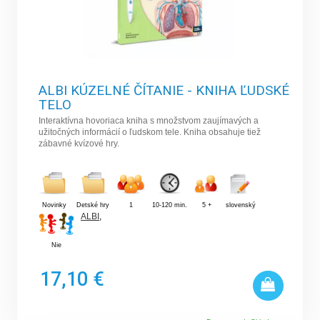
ALBI KÚZELNÉ ČÍTANIE - KNIHA ĽUDSKÉ
TELO
Interaktívna hovoriaca kniha s množstvom zaujímavých a
užitočných informácií o ľudskom tele. Kniha obsahuje tiež
zábavné kvízové hry.
Novinky
Detské hry
1
10-120 min.
5 +
slovenský
ALBI
,
Nie
17,10 €