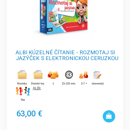
ALBI KÚZELNÉ ČÍTANIE - ROZMOTAJ SI
JAZÝČEK S ELEKTRONICKOU CERUZKOU
Novinky
Detské hry
1
15-120 min.
3-7 +
slovenský
ALBI
,
Nie
63,00 €