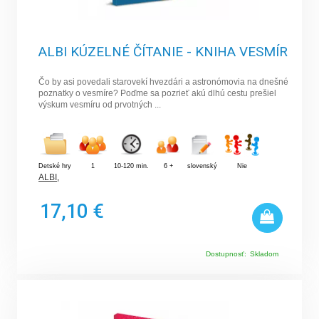
ALBI KÚZELNÉ ČÍTANIE - KNIHA VESMÍR
Čo by asi povedali starovekí hvezdári a astronómovia na dnešné
poznatky o vesmíre? Poďme sa pozrieť akú dlhú cestu prešiel
výskum vesmíru od prvotných ...
Detské hry
1
10-120 min.
6 +
slovenský
Nie
ALBI
,
17,10 €
Dostupnosť:
Skladom