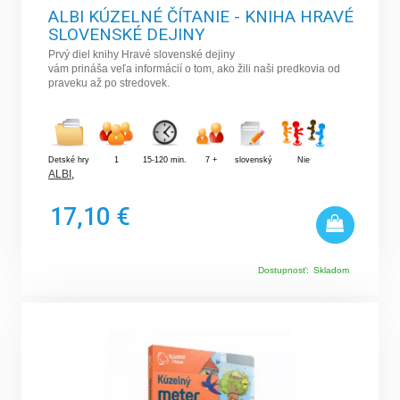
ALBI KÚZELNÉ ČÍTANIE - KNIHA HRAVÉ
SLOVENSKÉ DEJINY
Prvý diel knihy Hravé slovenské dejiny
vám prináša veľa informácií o tom, ako žili naši predkovia od
praveku až po stredovek.
Detské hry
1
15-120 min.
7 +
slovenský
Nie
ALBI
,
17,10 €
Dostupnosť:
Skladom