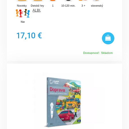
Novinky
Detské hry
1
10-120 min.
3 +
slovenský
ALBI
,
Nie
17,10 €
Dostupnosť:
Skladom