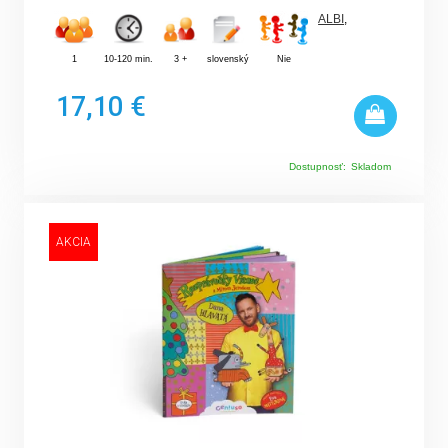
ALBI
,
1
10-120 min.
3 +
slovenský
Nie
17,10 €
Dostupnosť:
Skladom
AKCIA