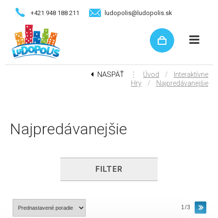
+421 948 188 211
ludopolis@ludopolis.sk
NASPÄŤ
⋮
/
Úvod
Interaktívne
/
Hry
Najpredávanejšie
Najpredávanejšie
FILTER
1/3