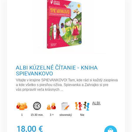
ALBI KÚZELNÉ ČÍTANIE - KNIHA
SPIEVANKOVO
Vitajte v krajine SPIEVANKOVO! Tam, kde rád si každý zaspieva
a kde všetko s piesňou ožíva. Spievanka a Zahrajko si pre
vás pripravili veľa krásnych ...
ALBI
,
1
15-30 min.
3 +
slovenský
Nie
18,00 €