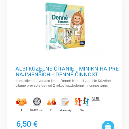
ALBI KÚZELNÉ ČÍTANIE - MINIKNIHA PRE
NAJMENŠÍCH - DENNÉ ČINNOSTI
Interaktívna hovoriaca kniha Denné činnosti z edície Kúzelné
čítanie prevedie deti od 2 rokov každodennými činnosťami.
ALBI
,
1
10-120 min.
2 +
slovenský
Nie
6,50 €