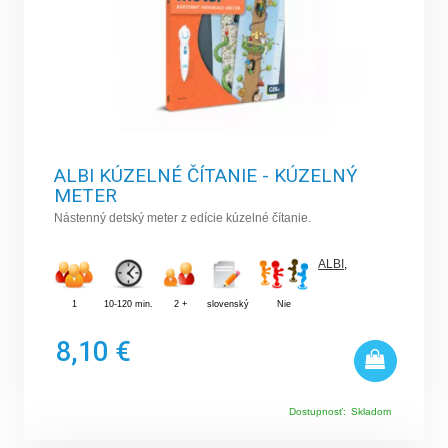
ALBI KÚZELNÉ ČÍTANIE - KÚZELNÝ
METER
Nástenný detský meter z edície kúzelné čítanie.
ALBI
,
1
10-120 min.
2 +
slovenský
Nie
8,10 €
Dostupnosť:
Skladom