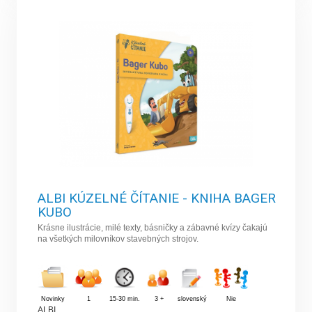
ALBI KÚZELNÉ ČÍTANIE - KNIHA BAGER
KUBO
Krásne ilustrácie, milé texty, básničky a zábavné kvízy čakajú
na všetkých milovníkov stavebných strojov.
Novinky
1
15-30 min.
3 +
slovenský
Nie
ALBI
,