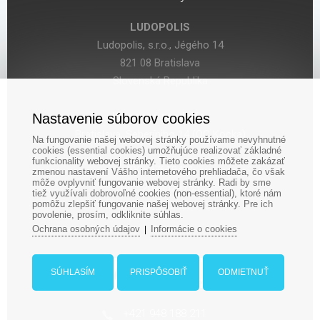
LUDOPOLIS
Ludopolis, s.r.o., Jégého 14
821 08 Bratislava
Slovenská Republika
Kamenná predajňa:
Nastavenie súborov cookies
Bratislava, Seberíniho 14 (OC Kocka)
Na fungovanie našej webovej stránky používame nevyhnutné
cookies (essential cookies) umožňujúce realizovať základné
funkcionality webovej stránky. Tieto cookies môžete zakázať
IČO: 47619431
zmenou nastavení Vášho internetového prehliadača, čo však
môže ovplyvniť fungovanie webovej stránky. Radi by sme
DIČ: 2024029755
tiež využívali dobrovoľné cookies (non-essential), ktoré nám
pomôžu zlepšiť fungovanie našej webovej stránky. Pre ich
IČ DPH: SK 2024029755
povolenie, prosím, odkliknite súhlas.
Ochrana osobných údajov
Informácie o cookies
|
SÚHLASÍM
PRISPÔSOBIŤ
ODMIETNUŤ
‎+421 948 188 211