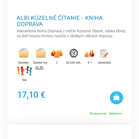
ALBI KÚZELNÉ ČÍTANIE - KNIHA
DOPRAVA
Interaktívna kniha Doprava z edície Kúzelné čítanie, vďaka ktorej
sa deti hravou formou naučia o všetkých sférach dopravy.
Novinky
Detské hry
1
10-120 min.
4 +
slovenský
ALBI
,
Nie
17,10 €
Dostupnosť:
Skladom