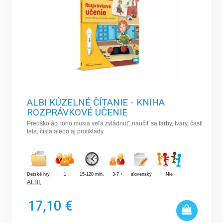
ALBI KÚZELNÉ ČÍTANIE - KNIHA
ROZPRÁVKOVÉ UČENIE
Predškoláci toho musia veľa zvládnuť, naučiť sa farby, tvary, časti
tela, čísla alebo aj protiklady.
Detské hry
1
15-120 min.
3-7 +
slovenský
Nie
ALBI
,
17,10 €