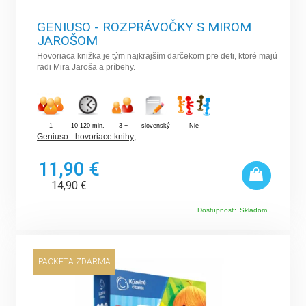
GENIUSO - ROZPRÁVOČKY S MIROM
JAROŠOM
Hovoriaca knižka je tým najkrajším darčekom pre deti, ktoré majú
radi Mira Jaroša a príbehy.
1
10-120 min.
3 +
slovenský
Nie
Geniuso - hovoriace knihy
,
11,90 €
14,90
€
Dostupnosť:
Skladom
PACKETA ZDARMA