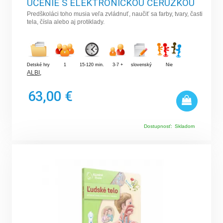
UČENIE S ELEKTRONICKOU CERUZKOU
Predškoláci toho musia veľa zvládnuť, naučiť sa farby, tvary, časti
tela, čísla alebo aj protiklady.
Detské hry
1
15-120 min.
3-7 +
slovenský
Nie
ALBI
,
63,00 €
Dostupnosť:
Skladom