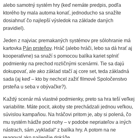
alebo samotný systém hry (keď nemáte predpis, podľa
ktorého by mala automa konať, jednoducho sa snažíte
dosiahnuť čo najlepší výsledok na základe daných
pravidiel).
Jeden z najviac premakaných systémov pre sólohranie má
kartovka
Pán prsteňov
. Hráč (alebo hráči, lebo sa dá hrať aj
kooperatívne) sa snaží s pomocou balíka kariet splniť
podmienky na prechod rozličnými scenármi. Tie sa dajú
dokupovať, ale ako základ stačí aj core set, teda základná
sada (aj keď – kto by nechcel zažiť filmové Spoločenstvo
prsteňa u seba v obývačke?).
Každý scenár má vlastné podmienky, preto sa hra teší veľkej
variabilite. Máte pocit, akoby ste prechádzali jednou veľkou,
súvislou kampaňou. Na hráčovi pritom je, aby si polená, čo
mu systém hádže pod nohy – v podobe nepriateľov a iných
nástrach, sám „vykladal“ z balíka hry. A potom na ne
reagoval ako najlepšie dokáže.