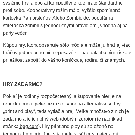
systému hry, alebo aj kompetitívne kde hráte štandardne
proti sebe. Kooperatívny režim má aj vyššie spomínaná
kartovka Pán prsteňov. Alebo Zombicide, populárna
strieľačka zombií s jednoduchými pravidlami, vhodná aj na
párty večer
.
Kúpou hry, ktorá obsahuje sólo mód ale môže ju hrať aj viac
hráčov jednoducho nič nepokazíte – naopak, iba tým získate
príležitosť zapojiť do vášho koníčka aj
rodinu
či známych.
HRY ZADARMO?
Pokiaľ je rodinný rozpočet tesný, a kupovanie hier je na
rebríčku priorít pekelne nízko, vhodná alternatíva sú hry
„print and play“, teda vytlač a hraj. Veľké množstvo z nich je
zadarmo a je ich plný web (dobrým zdrojom je napríklad
stránka
bgg.com
). Hry print and play sú založené na
jednoduchom princípe: stiahnete si súbor s materiálmi