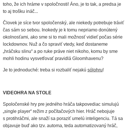
toho, že ich hráme v spoločnosti! Áno, je to tak, a predsa je
to aj trošku ináč...
Človek je síce tvor spoločenský, ale niekedy potrebuje tráviť
čas sám so sebou. Inokedy je k tomu nepriamo donútený
okolnosťami, ako sme si to mali možnosť vidieť počas série
lockdownov. Nuž a čo spraviť vtedy, keď dostaneme
„hráčsku slinu“ a po ruke práve niet nikoho, komu by sme
mohli hodinu vysvetľovať pravidlá Gloomhavenu?
Je to jednoduché: treba si rozbaliť nejakú
sólohru
!
VIDEOHRA NA STOLE
Spoločenské hry pre jedného hráča takpovediac simulujú
„single player“ režim z počítačových hier. Hráč nebojuje
s protihráčmi, ale snaží sa poraziť umelú inteligenciu. Tá sa
objavuje buď ako tzv. automa, teda automatizovaný hráč,