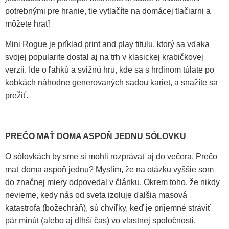
potrebnými pre hranie, tie vytlačíte na domácej tlačiarni a
môžete hrať!
Mini Rogue
je príklad print and play titulu, ktorý sa vďaka
svojej popularite dostal aj na trh v klasickej krabičkovej
verzii. Ide o ľahkú a svižnú hru, kde sa s hrdinom túlate po
kobkách náhodne generovaných sadou kariet, a snažíte sa
prežiť.
PREČO MAŤ DOMA ASPOŇ JEDNU SÓLOVKU
O sólovkách by sme si mohli rozprávať aj do večera. Prečo
mať doma aspoň jednu? Myslím, že na otázku vyššie som
do značnej miery odpovedal v článku. Okrem toho, že nikdy
nevieme, kedy nás od sveta izoluje ďalšia masová
katastrofa (božechráň), sú chvíľky, keď je príjemné stráviť
pár minút (alebo aj dlhší čas) vo vlastnej spoločnosti.