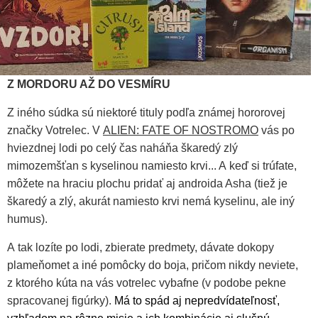
Z MORDORU AŽ DO VESMÍRU
Z iného súdka sú niektoré tituly podľa známej hororovej
značky Votrelec. V
ALIEN: FATE OF NOSTROMO
vás po
hviezdnej lodi po celý čas naháňa škaredý zlý
mimozemšťan s kyselinou namiesto krvi... A keď si trúfate,
môžete na hraciu plochu pridať aj androida Asha (tiež je
škaredý a zlý, akurát namiesto krvi nemá kyselinu, ale iný
humus).
A tak lozíte po lodi, zbierate predmety, dávate dokopy
plameňomet a iné pomôcky do boja, pričom nikdy neviete,
z ktorého kúta na vás votrelec vybafne (v podobe pekne
spracovanej figúrky).
Má to spád aj nepredvídateľnosť,