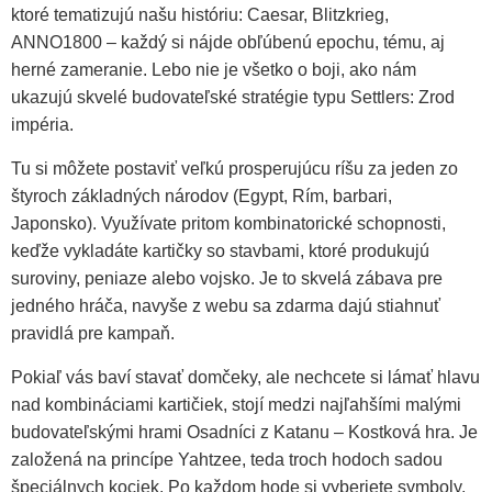
ktoré tematizujú našu históriu: Caesar, Blitzkrieg,
ANNO1800 – každý si nájde obľúbenú epochu, tému, aj
herné zameranie. Lebo nie je všetko o boji, ako nám
ukazujú skvelé budovateľské stratégie typu Settlers: Zrod
impéria.
Tu si môžete postaviť veľkú prosperujúcu ríšu za jeden zo
štyroch základných národov (Egypt, Rím, barbari,
Japonsko). Využívate pritom kombinatorické schopnosti,
keďže vykladáte kartičky so stavbami, ktoré produkujú
suroviny, peniaze alebo vojsko. Je to skvelá zábava pre
jedného hráča, navyše z webu sa zdarma dajú stiahnuť
pravidlá pre kampaň.
Pokiaľ vás baví stavať domčeky, ale nechcete si lámať hlavu
nad kombináciami kartičiek, stojí medzi najľahšími malými
budovateľskými hrami Osadníci z Katanu – Kostková hra. Je
založená na princípe Yahtzee, teda troch hodoch sadou
špeciálnych kociek. Po každom hode si vyberiete symboly,