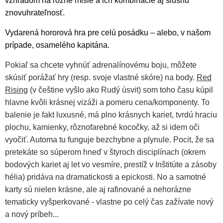
vzhľadom na rôzne misie a ich kombinácie aj slušnú
znovuhrateľnosť.
Vydarená hororová hra pre celú posádku – alebo, v našom
prípade, osamelého kapitána.
Pokiaľ sa chcete vyhnúť adrenalínovému boju, môžete
skúsiť porážať hry (resp. svoje vlastné skóre) na body.
Red
Rising
(v češtine vyšlo ako Rudý úsvit) som toho času kúpil
hlavne kvôli krásnej vizáži a pomeru cena/komponenty. To
balenie je fakt luxusné, má plno krásnych kariet, tvrdú hraciu
plochu, kamienky, rôznofarebné kocočky, až si idem oči
vyočiť. Automa tu funguje bezchybne a plynule. Pocit, že sa
pretekáte so súperom hneď v štyroch disciplínach (okrem
bodových kariet aj let vo vesmíre, prestíž v Inštitúte a zásoby
hélia) pridáva na dramatickosti a epickosti. No a samotné
karty sú nielen krásne, ale aj rafinované a nehorázne
tematicky vyšperkované - vlastne po celý čas zažívate nový
a nový príbeh...