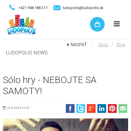
+421 948 188 211
ludopolis@ludopolis.sk
NASPÄŤ
⋮
/
Úvod
Blog
LUDOPOLIS NEWS
Sólo hry - NEBOJTE SA
SAMOTY!
21.9.2023
11:07