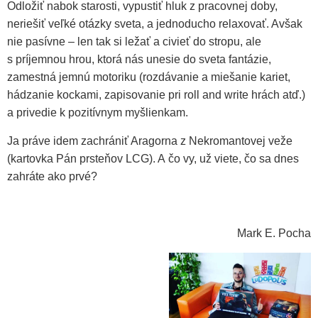
Odložiť nabok starosti, vypustiť hluk z pracovnej doby,
neriešiť veľké otázky sveta, a jednoducho relaxovať. Avšak
nie pasívne – len tak si ležať a civieť do stropu, ale
s príjemnou hrou, ktorá nás unesie do sveta fantázie,
zamestná jemnú motoriku (rozdávanie a miešanie kariet,
hádzanie kockami, zapisovanie pri roll and write hrách atď.)
a privedie k pozitívnym myšlienkam.
Ja práve idem zachrániť Aragorna z Nekromantovej veže
(kartovka Pán prsteňov LCG). A čo vy, už viete, čo sa dnes
zahráte ako prvé?
Mark E. Pocha