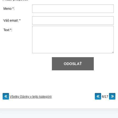
Meno *:
Váš email: *
Text *:
Všetky články v tejto kategórii
6/17