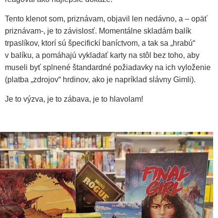
Tento klenot som, priznávam, objavil len nedávno, a – opäť
priznávam-, je to závislosť. Momentálne skladám balík
trpaslíkov, ktorí sú špecifickí baníctvom, a tak sa „hrabú“
v balíku, a pomáhajú vykladať karty na stôl bez toho, aby
museli byť splnené štandardné požiadavky na ich vyloženie
(platba „zdrojov“ hrdinov, ako je napríklad slávny Gimli).
Je to výzva, je to zábava, je to hlavolam!