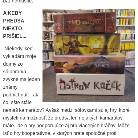
báť nemusíte.
A
KEBY
PREDSA
NIEKTO
PRIŠIEL...
Niekedy, keď
vykladám moje
dojmy zo
sólohrania,
zvykne ma jeden
známy
podpichnúť: Tak
čo, ešte stále
nemáš kamarátov? Avšak medzi sólovkami sú aj hry, ktoré
mysleli na možnosť, že predsa len nejakých kamarátov
máte. Ide o hry podporujúce aj hru viacerých hráčov. Môže
ísť o hry kooperatívne, v ktorých hráte spoločné proti