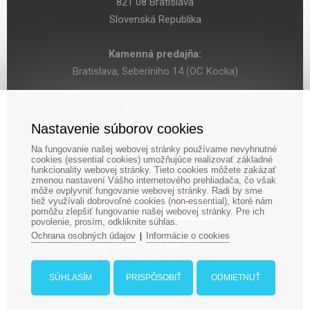
821 08 Bratislava
Slovenská Republika
Kamenná predajňa:
Bratislava, Seberíniho 14 (OC Kocka)
IČO: 47619431
DIČ: 2024029755
Nastavenie súborov cookies
IČ DPH: SK 2024029755
Na fungovanie našej webovej stránky používame nevyhnutné
cookies (essential cookies) umožňujúce realizovať základné
funkcionality webovej stránky. Tieto cookies môžete zakázať
zmenou nastavení Vášho internetového prehliadača, čo však
môže ovplyvniť fungovanie webovej stránky. Radi by sme
tiež využívali dobrovoľné cookies (non-essential), ktoré nám
pomôžu zlepšiť fungovanie našej webovej stránky. Pre ich
povolenie, prosím, odkliknite súhlas.
Ochrana osobných údajov
Informácie o cookies
|
‎+421 948 188 211
+421 908 666 767
ludopolis@ludopolis.sk
SÚHLASÍM
PRISPÔSOBIŤ
ODMIETNUŤ