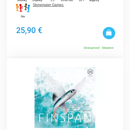
Novinky
Doplnky
1-5
45-60 min.
10 +
anglický
Stonemaier Games
,
Nie
25,90 €
Dostupnosť:
Skladom