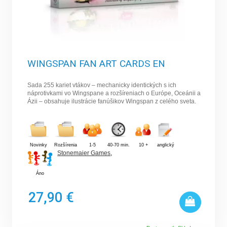
WINGSPAN FAN ART CARDS EN
Sada 255 kariet vtákov – mechanicky identických s ich
náprotivkami vo Wingspane a rozšíreniach o Európe, Oceánii a
Ázii – obsahuje ilustrácie fanúšikov Wingspan z celého sveta.
Novinky
Rozšírenia
1-5
40-70 min.
10 +
anglický
Stonemaier Games
,
Áno
27,90 €