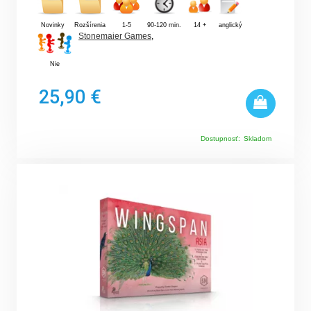
Novinky
Rozšírenia
1-5
90-120 min.
14 +
anglický
Stonemaier Games
,
Nie
25,90 €
Dostupnosť:
Skladom