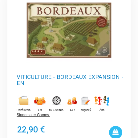
VITICULTURE - BORDEAUX EXPANSION -
EN
Rozšírenia
1-6
60-120 min.
13 +
anglický
Áno
Stonemaier Games
,
22,90 €