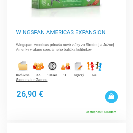
WINGSPAN AMERICAS EXPANSION
Wingspan: Americas prináša nové vtáky zo Strednej a Južnej
Ameriky vrátane špeciálneho balíčka kolibríkov.
Rozšírenia
3-5
120 min.
14 +
anglický
Nie
Stonemaier Games
,
26,90 €
Dostupnosť:
Skladom