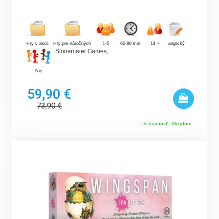
Hry v akcii
Hry pre náročných
1-5
60-90 min.
14 +
anglický
Stonemaier Games
,
Nie
59,90 €
73,90
€
Dostupnosť:
Skladom