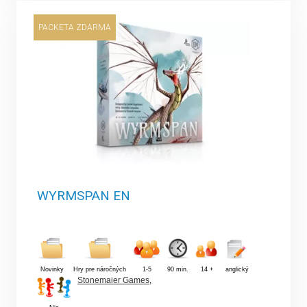
PACKETA ZDARMA
WYRMSPAN EN
Novinky
Hry pre náročných
1-5
90 min.
14 +
anglický
Stonemaier Games
,