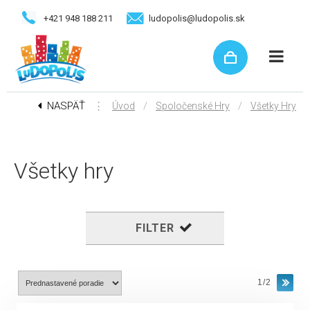
+421 948 188 211
ludopolis@ludopolis.sk
NASPÄŤ
⋮
/
/
Úvod
Spoločenské Hry
Všetky Hry
Všetky hry
FILTER
1/2