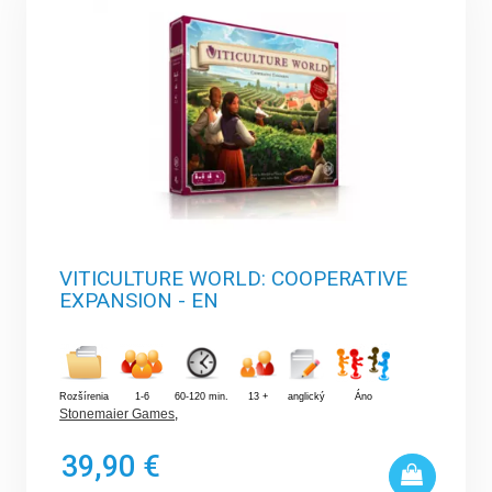
VITICULTURE WORLD: COOPERATIVE
EXPANSION - EN
Rozšírenia
1-6
60-120 min.
13 +
anglický
Áno
Stonemaier Games
,
39,90 €