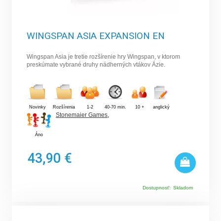
WINGSPAN ASIA EXPANSION EN
Wingspan Asia je tretie rozšírenie hry Wingspan, v ktorom
preskúmate vybrané druhy nádherných vtákov Ázie.
Novinky
Rozšírenia
1-2
40-70 min.
10 +
anglický
Stonemaier Games
,
Áno
43,90 €
Dostupnosť:
Skladom