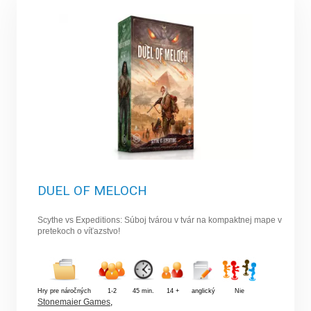
DUEL OF MELOCH
Scythe vs Expeditions: Súboj tvárou v tvár na kompaktnej mape v
pretekoch o víťazstvo!
Hry pre náročných
1-2
45 min.
14 +
anglický
Nie
Stonemaier Games
,