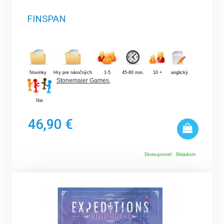
FINSPAN
Novinky
Hry pre náročných
1-5
45-60 min.
10 +
anglický
Stonemaier Games
,
Nie
46,90 €
Dostupnosť:
Skladom