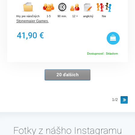
Hry pre náročných
1-5
90 min.
12 +
anglický
Nie
Stonemaier Games
,
41,90 €
Dostupnosť:
Skladom
20 ďalších
1/2
Fotky z nášho Instagramu