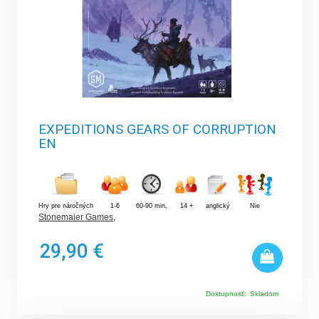
EXPEDITIONS GEARS OF CORRUPTION
EN
Hry pre náročných
1-6
60-90 min.
14 +
anglický
Nie
Stonemaier Games
,
29,90 €
Dostupnosť:
Skladom