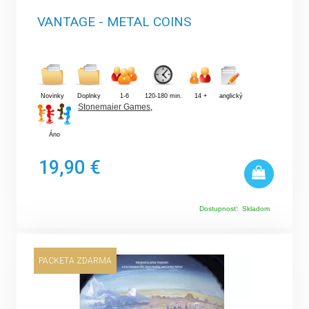
VANTAGE - METAL COINS
Novinky
Doplnky
1-6
120-180 min.
14 +
anglický
Stonemaier Games
,
Áno
19,90 €
Dostupnosť:
Skladom
PACKETA ZDARMA