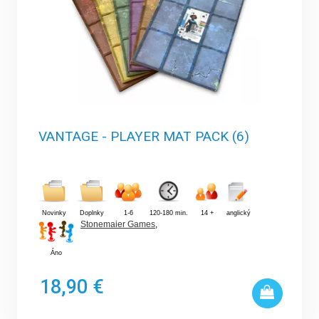
VANTAGE - PLAYER MAT PACK (6)
Novinky
Doplnky
1-6
120-180 min.
14 +
anglický
Stonemaier Games
,
Áno
18,90 €