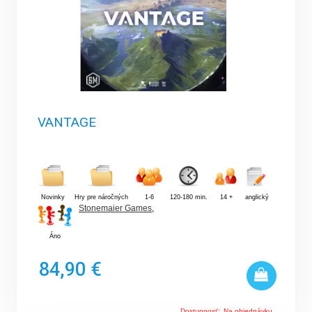
VANTAGE
Novinky
Hry pre náročných
1-6
120-180 min.
14 +
anglický
Stonemaier Games
,
Áno
84,90 €
Dostupnosť:
Na objednávku