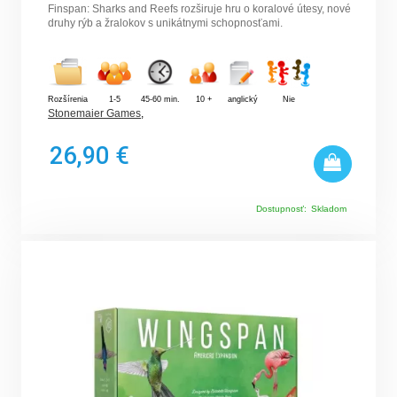
Finspan: Sharks and Reefs rozširuje hru o koralové útesy, nové
druhy rýb a žralokov s unikátnymi schopnosťami.
Rozšírenia
1-5
45-60 min.
10 +
anglický
Nie
Stonemaier Games
,
26,90 €
Dostupnosť:
Skladom