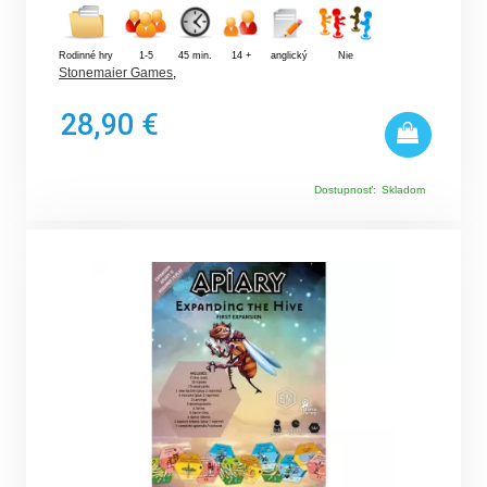
Rodinné hry
1-5
45 min.
14 +
anglický
Nie
Stonemaier Games
,
28,90 €
Dostupnosť:
Skladom