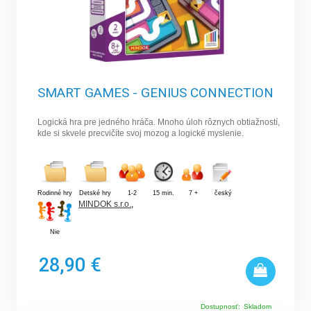
SMART GAMES - GENIUS CONNECTION
Logická hra pre jedného hráča. Mnoho úloh rôznych obtiažností,
kde si skvele precvičíte svoj mozog a logické myslenie.
Rodinné hry
Detské hry
1-2
15 min.
7 +
český
MINDOK s.r.o.
,
Nie
28,90 €
Dostupnosť:
Skladom