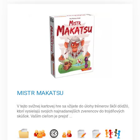
MISTR MAKATSU
V tejto svižnej kartovej hre sa vžijete do úlohy trénerov škôl dódžó,
ktorí vysielajú svojich najnadanejších zverencov do trojdňových
skúšok. Vaším cieľom je prejsť ...