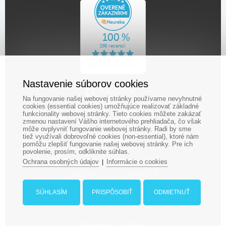
Nastavenie súborov cookies
Na fungovanie našej webovej stránky používame nevyhnutné
cookies (essential cookies) umožňujúce realizovať základné
funkcionality webovej stránky. Tieto cookies môžete zakázať
zmenou nastavení Vášho internetového prehliadača, čo však
môže ovplyvniť fungovanie webovej stránky. Radi by sme
tiež využívali dobrovoľné cookies (non-essential), ktoré nám
Kontakty
pomôžu zlepšiť fungovanie našej webovej stránky. Pre ich
povolenie, prosím, odkliknite súhlas.
LUDOPOLIS
Ochrana osobných údajov
Informácie o cookies
|
Ludopolis, s.r.o., Jégého 14
821 08 Bratislava
SÚHLASÍM
PRISPÔSOBIŤ
ODMIETNUŤ
Slovenská Republika
Kamenná predajňa: