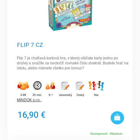
FLIP 7 CZ
Flip 7 je chytľavá kartová hra, v ktorej otáčate karty jednu po
druhej a snažíte sa neotočiť rovnaké číslo dvakrát. Budete hrať na
istotu, alebo risknete všetko pre bonus?
3-99
20 min.
8 +
slovenský
český
Nie
MINDOK s.r.o.
,
16,90 €
Dostupnosť:
Skladom