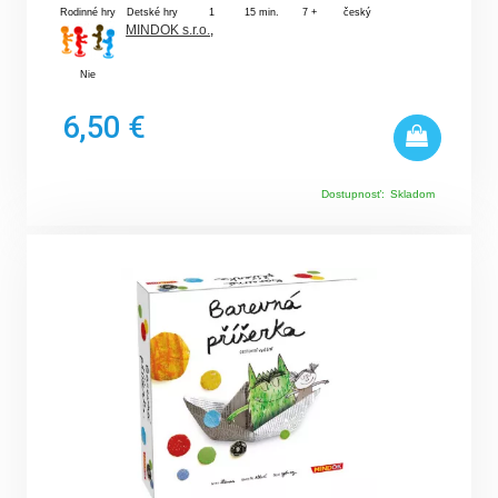
Rodinné hry
Detské hry
1
15 min.
7 +
český
MINDOK s.r.o.
,
Nie
6,50 €
Dostupnosť:
Skladom