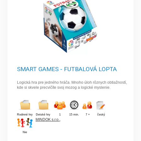
SMART GAMES - FUTBALOVÁ LOPTA
Logická hra pre jedného hráča. Mnoho úloh rôznych obtiažností,
kde si skvele precvičíte svoj mozog a logické myslenie.
Rodinné hry
Detské hry
1
15 min.
7 +
český
MINDOK s.r.o.
,
Nie