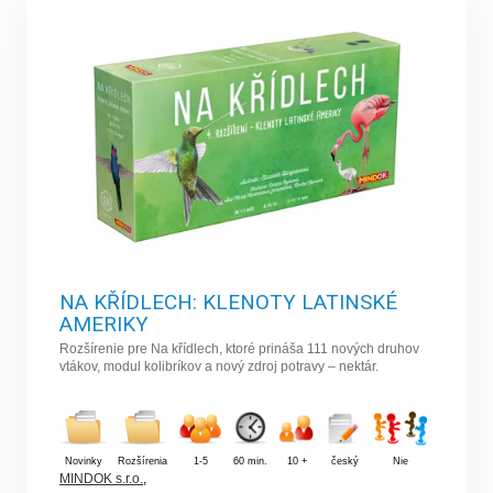
NA KŘÍDLECH: KLENOTY LATINSKÉ
AMERIKY
Rozšírenie pre Na křídlech, ktoré prináša 111 nových druhov
vtákov, modul kolibríkov a nový zdroj potravy – nektár.
Novinky
Rozšírenia
1-5
60 min.
10 +
český
Nie
MINDOK s.r.o.
,