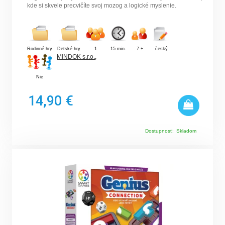
kde si skvele precvičíte svoj mozog a logické myslenie.
Rodinné hry
Detské hry
1
15 min.
7 +
český
MINDOK s.r.o.
,
Nie
14,90 €
Dostupnosť:
Skladom