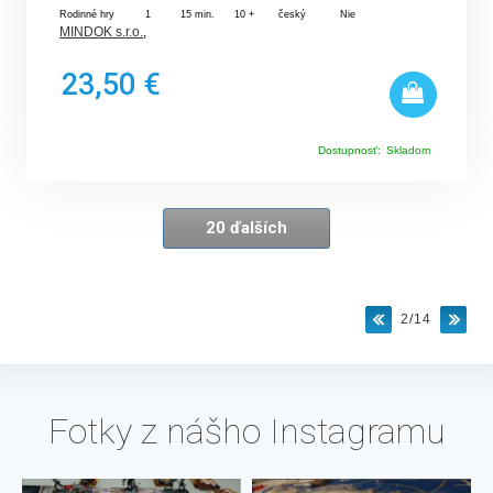
Rodinné hry
1
15 min.
10 +
český
Nie
MINDOK s.r.o.
,
23,50 €
Dostupnosť:
Skladom
20 ďalších
2/14
Fotky z nášho Instagramu