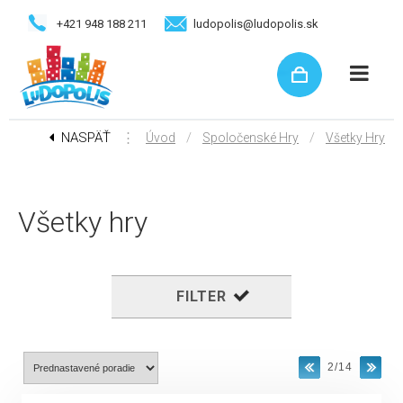
+421 948 188 211
ludopolis@ludopolis.sk
NASPÄŤ
⋮
/
/
Úvod
Spoločenské Hry
Všetky Hry
Všetky hry
FILTER
2/14