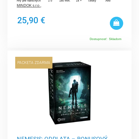
Hry pre náročných
1-5
180 min.
14 +
český
Áno
MINDOK s.r.o.
,
25,90 €
Dostupnosť:
Skladom
PACKETA ZDARMA
NEMESIS: ODPLATA – BONUSOVÝ