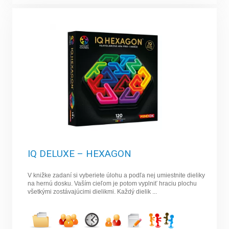
IQ DELUXE – HEXAGON
V knižke zadaní si vyberiete úlohu a podľa nej umiestnite dieliky
na hernú dosku. Vaším cieľom je potom vyplniť hraciu plochu
všetkými zostávajúcimi dielikmi. Každý dielik ...