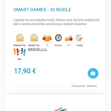
SMART GAMES - IQ NUDLE
Logická hra pre jedného hráča. Mnoho úloh rôznych obtiažností,
kde si skvele precvičíte svoj mozog a logické myslenie.
Rodinné hry
Detské hry
1
15 min.
7 +
český
MINDOK s.r.o.
,
Nie
17,90 €
Dostupnosť:
Skladom