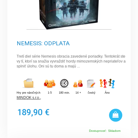
NEMESIS: ODPLATA
Tretí diel série Nemesis obracia zavedené poriadky. Tentokrát ste
vy tí, ktorí sa snažia vyvraždiť hordy mimozemských nepriateľov a
splniť úlohu. Oni sú tu doma a majú ...
Hry pre náročných
1-5
180 min.
14 +
český
Áno
MINDOK s.r.o.
,
189,90 €
Dostupnosť:
Skladom