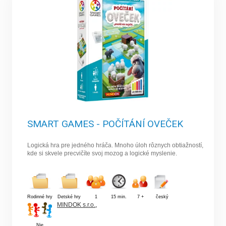
SMART GAMES - POČÍTÁNÍ OVEČEK
Logická hra pre jedného hráča. Mnoho úloh rôznych obtiažností,
kde si skvele precvičíte svoj mozog a logické myslenie.
Rodinné hry
Detské hry
1
15 min.
7 +
český
MINDOK s.r.o.
,
Nie