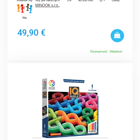
Rodinné hry
Hry pre náročných
1-4
40-100 min.
12 +
český
MINDOK s.r.o.
,
Nie
49,90 €
Dostupnosť:
Skladom