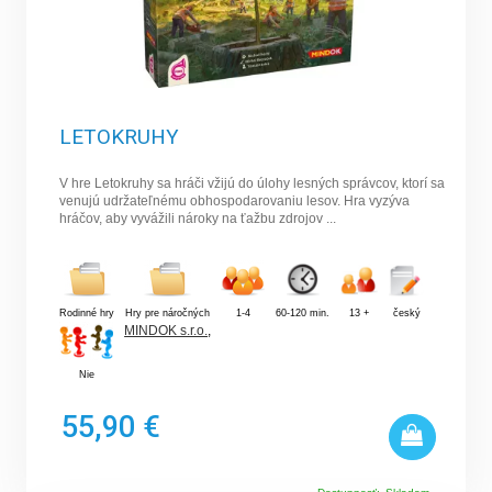
LETOKRUHY
V hre Letokruhy sa hráči vžijú do úlohy lesných správcov, ktorí sa
venujú udržateľnému obhospodarovaniu lesov. Hra vyzýva
hráčov, aby vyvážili nároky na ťažbu zdrojov ...
Rodinné hry
Hry pre náročných
1-4
60-120 min.
13 +
český
MINDOK s.r.o.
,
Nie
55,90 €