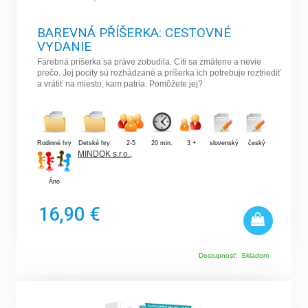
BAREVNÁ PŘÍŠERKA: CESTOVNÉ
VYDANIE
Farebná príšerka sa práve zobudila. Cíti sa zmätene a nevie
prečo. Jej pocity sú rozhádzané a príšerka ich potrebuje roztriediť
a vrátiť na miesto, kam patria. Pomôžete jej?
Rodinné hry
Detské hry
2-5
20 min.
3 +
slovenský
český
MINDOK s.r.o.
,
Áno
16,90 €
Dostupnosť:
Skladom