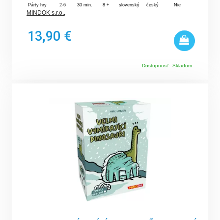
Párty hry
2-6
30 min.
8 +
slovenský
český
Nie
MINDOK s.r.o.
,
13,90 €
Dostupnosť:
Skladom