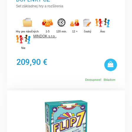
Set základnej hry a rozšírenia
Hry pre náročných
1-5
120 min.
12 +
český
Áno
MINDOK s.r.o.
,
Nie
209,90 €
Dostupnosť:
Skladom