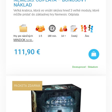
NÁKLAD
Veľká krabica, ktorá vo vnútri skrýva hneď 3 veľké moduly, ktoré
môžte pridať do základnej hry Nemesis: Odplata
Hry pre náročných
1-5
180 min.
14 +
český
Áno
MINDOK s.r.o.
,
111,90 €
Dostupnosť:
Skladom
PACKETA ZDARMA