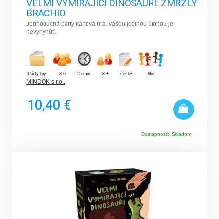
VELMI VYMÍRAJÍCÍ DINOSAUŘI: ZMRZLÝ
BRACHIO
Jednoduchá párty kartová hra. Vašou jedinou úlohou je
nevyhynúť.
Párty hry
3-6
15 min.
8 +
český
Nie
MINDOK s.r.o.
,
10,40 €
Dostupnosť:
Skladom