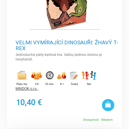
VELMI VYMÍRAJÍCÍ DINOSAUŘI: ŽHAVÝ T-
REX
Jednoduchá párty kartová hra. Vašou jedinou úlohou je
nevyhynúť.
Párty hry
3-6
15 min.
8 +
český
Nie
MINDOK s.r.o.
,
10,40 €
Dostupnosť:
Skladom