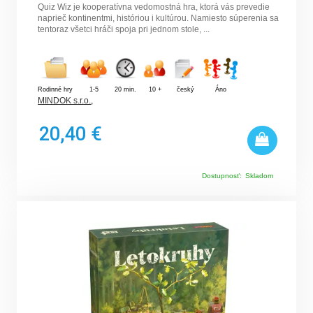
Quiz Wiz je kooperatívna vedomostná hra, ktorá vás prevedie
naprieč kontinentmi, históriou i kultúrou. Namiesto súperenia sa
tentoraz všetci hráči spoja pri jednom stole, ...
Rodinné hry
1-5
20 min.
10 +
český
Áno
MINDOK s.r.o.
,
20,40 €
Dostupnosť:
Skladom