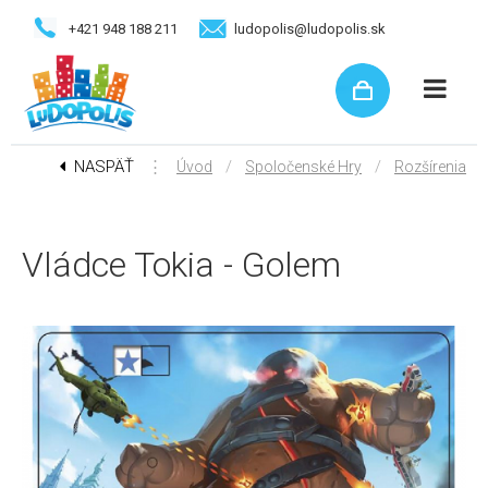
+421 948 188 211
ludopolis@ludopolis.sk
NASPÄŤ
⋮
/
/
Úvod
Spoločenské Hry
Rozšírenia
Vládce Tokia - Golem