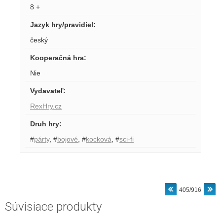
8 +
Jazyk hry/pravidiel
:
český
Kooperačná hra
:
Nie
Vydavateľ
:
RexHry.cz
Druh hry
:
#
párty
,
#
bojové
,
#
kocková
,
#
sci-fi
405/916
Súvisiace produkty