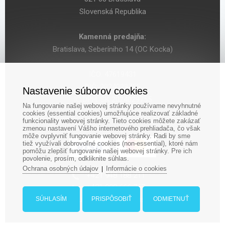
Slovenská Republika
Kamenná predajňa:
Bratislava, Seberíniho 14 (OC Kocka)
IČO: 47619431
DIČ: 2024029755
Nastavenie súborov cookies
IČ DPH: SK 2024029755
Na fungovanie našej webovej stránky používame nevyhnutné
cookies (essential cookies) umožňujúce realizovať základné
funkcionality webovej stránky. Tieto cookies môžete zakázať
zmenou nastavení Vášho internetového prehliadača, čo však
môže ovplyvniť fungovanie webovej stránky. Radi by sme
tiež využívali dobrovoľné cookies (non-essential), ktoré nám
pomôžu zlepšiť fungovanie našej webovej stránky. Pre ich
povolenie, prosím, odkliknite súhlas.
Ochrana osobných údajov
Informácie o cookies
|
‎+421 948 188 211
+421 908 666 767
ludopolis@ludopolis.sk
SÚHLASÍM
PRISPÔSOBIŤ
ODMIETNUŤ