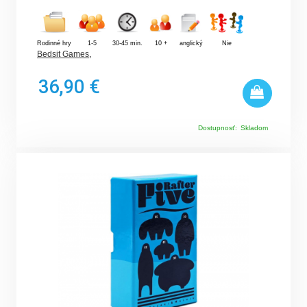
Rodinné hry
1-5
30-45 min.
10 +
anglický
Nie
Bedsit Games
,
36,90 €
Dostupnosť:
Skladom