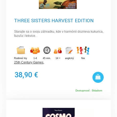
THREE SISTERS HARVEST EDITION
Starajte sa o svoju záhradku, kde v harmónii dozrieva kukurica,
fazuľa i tekvice.
Rodinné hry
1-4
45 min.
14 +
anglický
Nie
25th Century Games
,
38,90 €
Dostupnosť:
Skladom