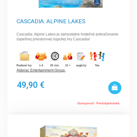
CASCADIA: ALPINE LAKES
Cascadia: Alpine Lakes je samostatne hrateľné pokračovanie
úspešnej priestorovej logickej hry Cascadia!
Rodinné hry
1-4
45 min.
10 +
anglický
Nie
Alderac Entertainment Group
,
49,90 €
Dostupnosť:
Predobjednávka