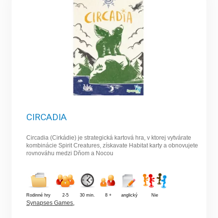
CIRCADIA
Circadia (Cirkádie) je strategická kartová hra, v ktorej vytvárate
kombinácie Spirit Creatures, získavate Habitat karty a obnovujete
rovnováhu medzi Dňom a Nocou
Rodinné hry
2-5
30 min.
8 +
anglický
Nie
Synapses Games
,