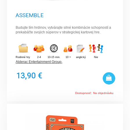
ASSEMBLE
Budujte tím hrdinov, vytvárajte silné kombinácie schopností a
prekabáťte svojich súperov v strategickej kartovej hre.
Rodinné hry
2-4
10-15 min.
10 +
anglický
Nie
Alderac Entertainment Group
,
13,90 €
Dostupnosť:
Na objednávku