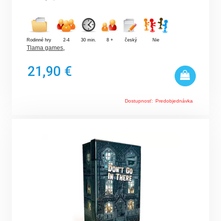
Rodinné hry
2-4
30 min.
8 +
český
Nie
Tlama games
,
21,90 €
Dostupnosť:
Predobjednávka