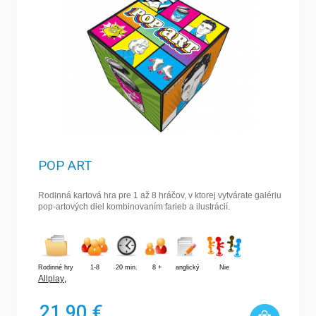
POP ART
Rodinná kartová hra pre 1 až 8 hráčov, v ktorej vytvárate galériu
pop-artových diel kombinovaním farieb a ilustrácií.
Rodinné hry
1-8
20 min.
8 +
anglický
Nie
Allplay
,
21,90 €