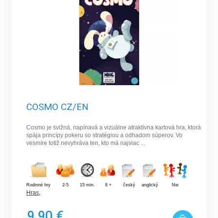
COSMO CZ/EN
Cosmo je svižná, napínavá a vizuálne atraktívna kartová hra, ktorá
spája princípy pokeru so stratégiou a odhadom súperov. Vo
vesmíre totiž nevyhráva ten, kto má najviac ...
Rodinné hry
2-5
15 min.
8 +
český
anglický
Nie
Hras
,
9,90 €