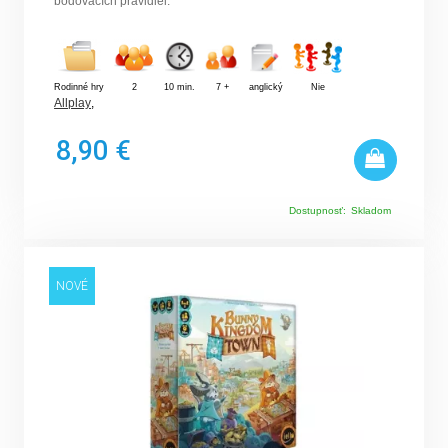
bodovacích pravidiel.
Rodinné hry
2
10 min.
7 +
anglický
Nie
Allplay
,
8,90 €
Dostupnosť:
Skladom
NOVÉ