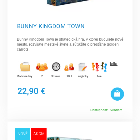
BUNNY KINGDOM TOWN
Bunny Kingdom Town je strategická hra, v ktorej budujete nové
mesto, rozvíjate mestské štvrte a súťažíte o prestížne golden
carrots.
Iello
,
Rodinné hry
2
30 min.
10 +
anglický
Nie
22,90 €
Dostupnosť:
Skladom
NOVÉ
AKCIA