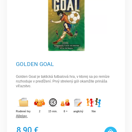
GOLDEN GOAL
Golden Goal je taktická futbalová hra, v ktorej sa po remíze
rozhoduje v predĺžení. Prvý strelený gól okamžite prináša
víťazstvo.
Rodinné hry
2
15 min.
8 +
anglický
Nie
Allplay
,
8,90 €