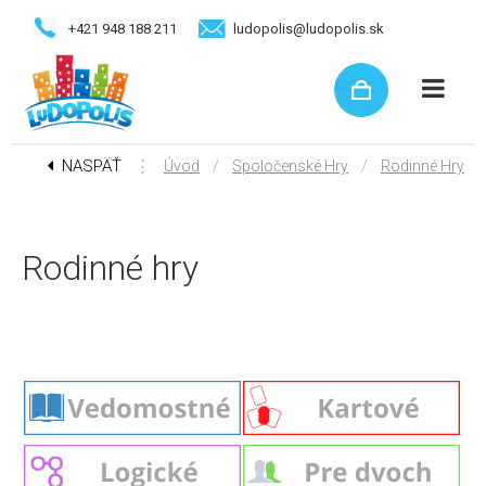
+421 948 188 211
ludopolis@ludopolis.sk
NASPÄŤ
⋮
/
/
Úvod
Spoločenské Hry
Rodinné Hry
Rodinné hry