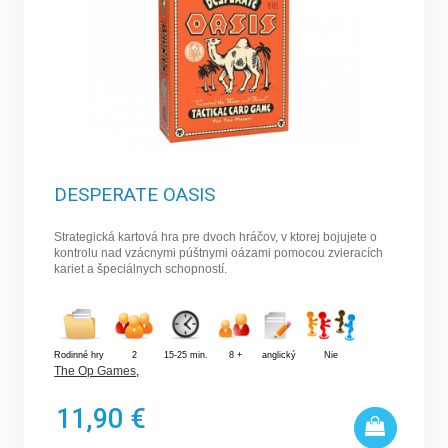
DESPERATE OASIS
Strategická kartová hra pre dvoch hráčov, v ktorej bojujete o
kontrolu nad vzácnymi púštnymi oázami pomocou zvieracích
kariet a špeciálnych schopností.
Rodinné hry
2
15-25 min.
8 +
anglický
Nie
The Op Games
,
11,90 €