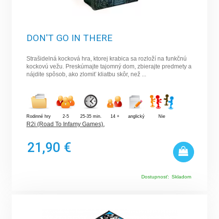
DON'T GO IN THERE
Strašidelná kocková hra, ktorej krabica sa rozloží na funkčnú
kockovú vežu. Preskúmajte tajomný dom, zbierajte predmety a
nájdite spôsob, ako zlomiť kliatbu skôr, než ...
Rodinné hry
2-5
25-35 min.
14 +
anglický
Nie
R2i (Road To Infamy Games)
,
21,90 €
Dostupnosť:
Skladom