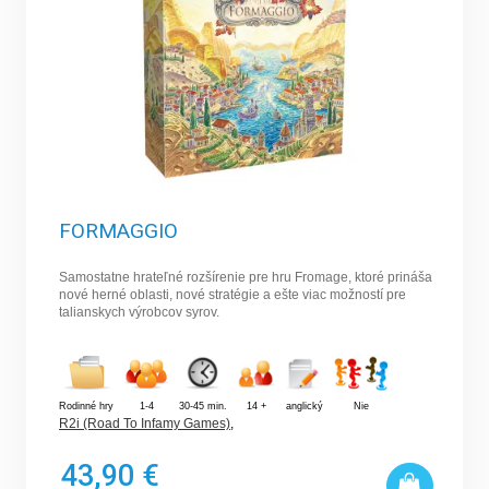
FORMAGGIO
Samostatne hrateľné rozšírenie pre hru Fromage, ktoré prináša
nové herné oblasti, nové stratégie a ešte viac možností pre
talianskych výrobcov syrov.
Rodinné hry
1-4
30-45 min.
14 +
anglický
Nie
R2i (Road To Infamy Games)
,
43,90 €