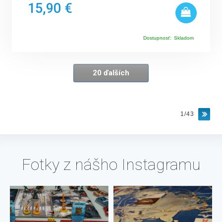
15,90 €
Dostupnosť:
Skladom
20 ďalších
1/43
Fotky z nášho Instagramu