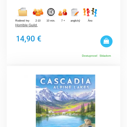
Rodinné hry
2-10
10 min.
7 +
anglický
Áno
Horrible Guild
,
14,90 €
Dostupnosť:
Skladom