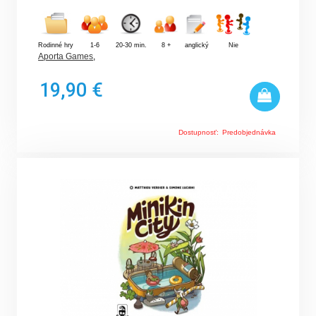
Rodinné hry
1-6
20-30 min.
8 +
anglický
Nie
Aporta Games
,
19,90 €
Dostupnosť:
Predobjednávka