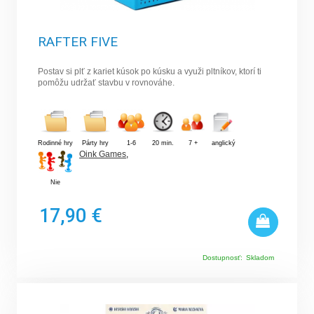
RAFTER FIVE
Postav si plť z kariet kúsok po kúsku a využi pltníkov, ktorí ti
pomôžu udržať stavbu v rovnováhe.
Rodinné hry
Párty hry
1-6
20 min.
7 +
anglický
Oink Games
,
Nie
17,90 €
Dostupnosť:
Skladom