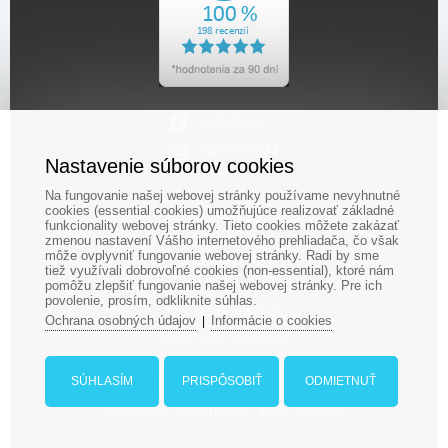
Nastavenie súborov cookies
Na fungovanie našej webovej stránky používame nevyhnutné
cookies (essential cookies) umožňujúce realizovať základné
Kontakty
funkcionality webovej stránky. Tieto cookies môžete zakázať
zmenou nastavení Vášho internetového prehliadača, čo však
môže ovplyvniť fungovanie webovej stránky. Radi by sme
LUDOPOLIS
tiež využívali dobrovoľné cookies (non-essential), ktoré nám
Ludopolis, s.r.o., Jégého 14
pomôžu zlepšiť fungovanie našej webovej stránky. Pre ich
povolenie, prosím, odkliknite súhlas.
821 08 Bratislava
Ochrana osobných údajov
Informácie o cookies
|
Slovenská Republika
SÚHLASÍM
PRISPÔSOBIŤ
ODMIETNUŤ
Kamenná predajňa:
Bratislava, Seberíniho 14 (OC Kocka)