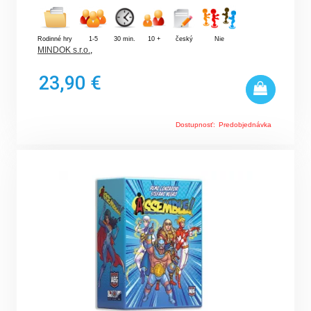
Rodinné hry
1-5
30 min.
10 +
český
Nie
MINDOK s.r.o.
,
23,90 €
Dostupnosť:
Predobjednávka