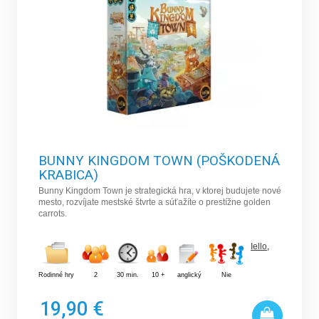
BUNNY KINGDOM TOWN (POŠKODENÁ
KRABICA)
Bunny Kingdom Town je strategická hra, v ktorej budujete nové
mesto, rozvíjate mestské štvrte a súťažíte o prestížne golden
carrots.
Iello
,
Rodinné hry
2
30 min.
10 +
anglický
Nie
19,90 €