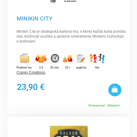
MINIKIN CITY
Minikin City je strategická kartová hra, v ktorej každá karta ponúka
viac možností využitia a správne umiestnenie Minikins rozhoduje
o bodovaní.
Rodinné hry
2-5
30 min.
10 +
anglický
Nie
Cranio Creations
,
23,90 €
Dostupnosť:
Skladom