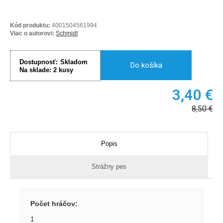
Kód produktu:
4001504561994
Viac o autorovi:
Schmidt
Dostupnosť:
Skladom
Do košíka
Na sklade:
2
kusy
3,40
€
8,50
€
Popis
Strážny pes
Počet hráčov
:
1