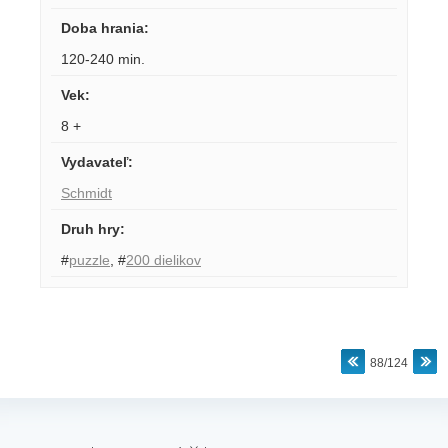
Doba hrania
:
120-240 min.
Vek
:
8 +
Vydavateľ
:
Schmidt
Druh hry
:
#
puzzle
,
#
200 dielikov
88/124