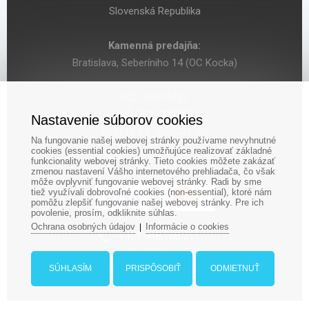
Slovenská Republika
Kamenná predajňa:
Bratislava, Seberíniho 14 (OC Kocka)
IČO: 47619431
DIČ: 2024029755
Nastavenie súborov cookies
IČ DPH: SK 2024029755
Na fungovanie našej webovej stránky používame nevyhnutné
cookies (essential cookies) umožňujúce realizovať základné
funkcionality webovej stránky. Tieto cookies môžete zakázať
zmenou nastavení Vášho internetového prehliadača, čo však
môže ovplyvniť fungovanie webovej stránky. Radi by sme
tiež využívali dobrovoľné cookies (non-essential), ktoré nám
pomôžu zlepšiť fungovanie našej webovej stránky. Pre ich
povolenie, prosím, odkliknite súhlas.
Ochrana osobných údajov
Informácie o cookies
|
‎+421 948 188 211
+421 908 666 767
ludopolis@ludopolis.sk
SÚHLASÍM
PRISPÔSOBIŤ
ODMIETNUŤ