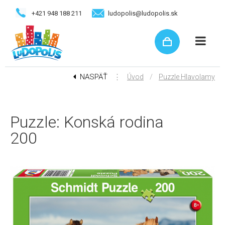
+421 948 188 211
ludopolis@ludopolis.sk
NASPÄŤ
⋮
/
Úvod
Puzzle Hlavolamy
Puzzle: Konská rodina
200