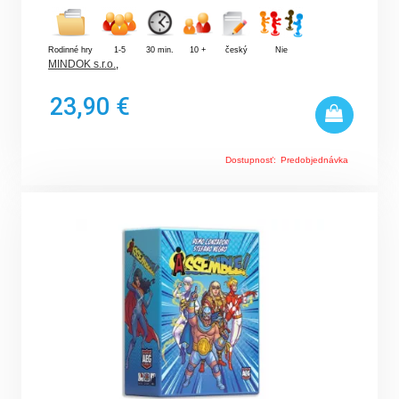
Rodinné hry
1-5
30 min.
10 +
český
Nie
MINDOK s.r.o.
,
23,90 €
Dostupnosť:
Predobjednávka