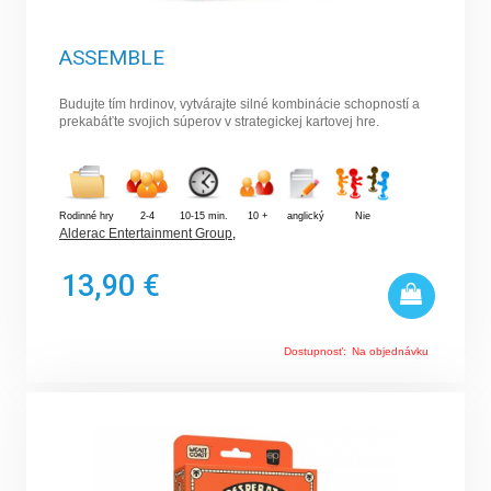
ASSEMBLE
Budujte tím hrdinov, vytvárajte silné kombinácie schopností a
prekabáťte svojich súperov v strategickej kartovej hre.
Rodinné hry
2-4
10-15 min.
10 +
anglický
Nie
Alderac Entertainment Group
,
13,90 €
Dostupnosť:
Na objednávku