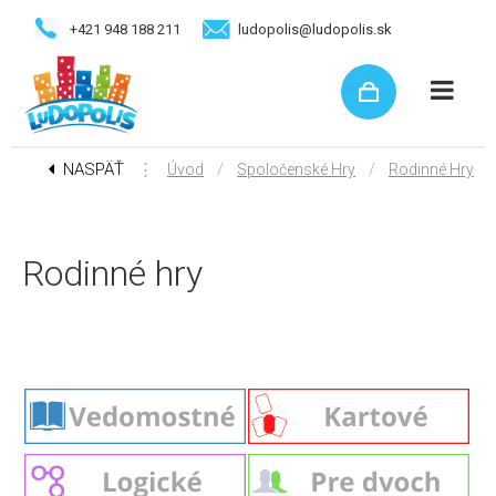
+421 948 188 211
ludopolis@ludopolis.sk
NASPÄŤ
⋮
/
/
Úvod
Spoločenské Hry
Rodinné Hry
Rodinné hry