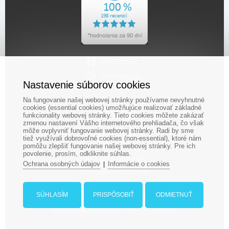
Nastavenie súborov cookies
Na fungovanie našej webovej stránky používame nevyhnutné
cookies (essential cookies) umožňujúce realizovať základné
Kontakty
funkcionality webovej stránky. Tieto cookies môžete zakázať
zmenou nastavení Vášho internetového prehliadača, čo však
môže ovplyvniť fungovanie webovej stránky. Radi by sme
LUDOPOLIS
tiež využívali dobrovoľné cookies (non-essential), ktoré nám
Ludopolis, s.r.o., Jégého 14
pomôžu zlepšiť fungovanie našej webovej stránky. Pre ich
povolenie, prosím, odkliknite súhlas.
821 08 Bratislava
Ochrana osobných údajov
Informácie o cookies
|
Slovenská Republika
SÚHLASÍM
PRISPÔSOBIŤ
ODMIETNUŤ
Kamenná predajňa:
Bratislava, Seberíniho 14 (OC Kocka)