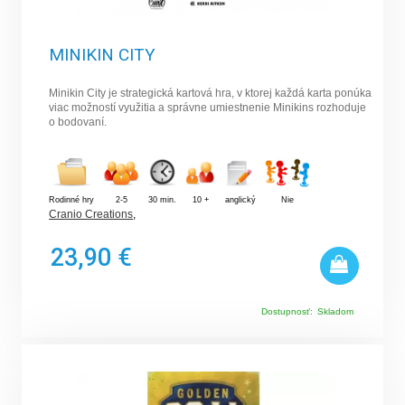
MINIKIN CITY
Minikin City je strategická kartová hra, v ktorej každá karta ponúka
viac možností využitia a správne umiestnenie Minikins rozhoduje
o bodovaní.
Rodinné hry
2-5
30 min.
10 +
anglický
Nie
Cranio Creations
,
23,90 €
Dostupnosť:
Skladom