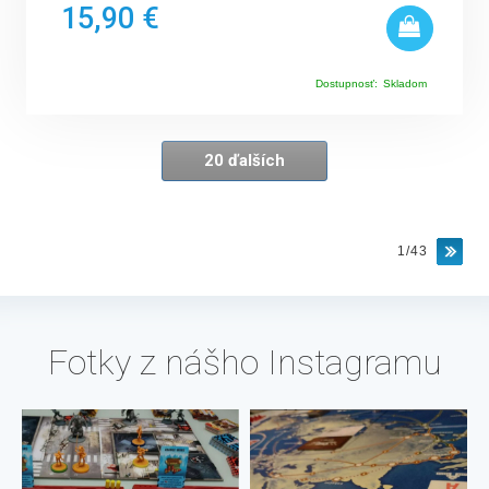
15,90 €
Dostupnosť:
Skladom
20 ďalších
1/43
Fotky z nášho Instagramu