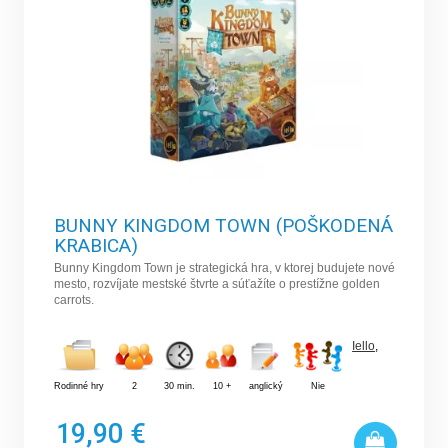
BUNNY KINGDOM TOWN (POŠKODENÁ
KRABICA)
Bunny Kingdom Town je strategická hra, v ktorej budujete nové
mesto, rozvíjate mestské štvrte a súťažíte o prestížne golden
carrots.
Iello
,
Rodinné hry
2
30 min.
10 +
anglický
Nie
19,90 €