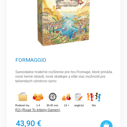
FORMAGGIO
Samostatne hrateľné rozšírenie pre hru Fromage, ktoré prináša
nové herné oblasti, nové stratégie a ešte viac možností pre
talianskych výrobcov syrov.
Rodinné hry
1-4
30-45 min.
14 +
anglický
Nie
R2i (Road To Infamy Games)
,
43,90 €