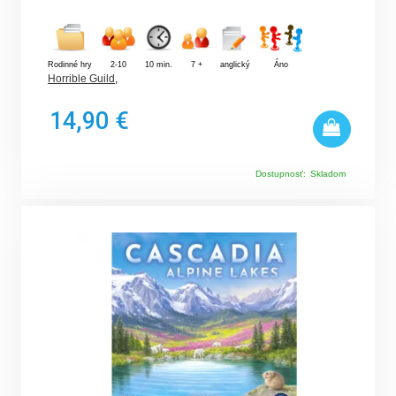
Rodinné hry
2-10
10 min.
7 +
anglický
Áno
Horrible Guild
,
14,90 €
Dostupnosť:
Skladom