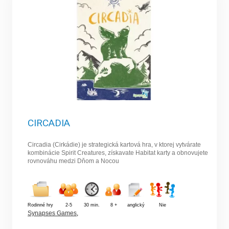
CIRCADIA
Circadia (Cirkádie) je strategická kartová hra, v ktorej vytvárate
kombinácie Spirit Creatures, získavate Habitat karty a obnovujete
rovnováhu medzi Dňom a Nocou
Rodinné hry
2-5
30 min.
8 +
anglický
Nie
Synapses Games
,