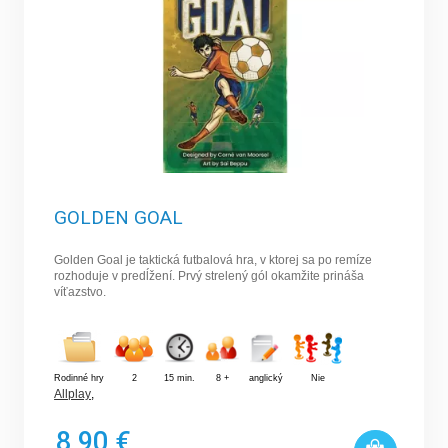
GOLDEN GOAL
Golden Goal je taktická futbalová hra, v ktorej sa po remíze
rozhoduje v predĺžení. Prvý strelený gól okamžite prináša
víťazstvo.
Rodinné hry
2
15 min.
8 +
anglický
Nie
Allplay
,
8,90 €