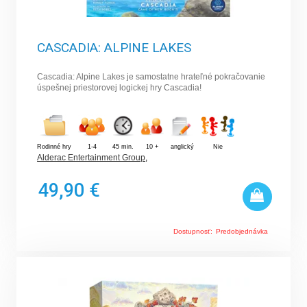
CASCADIA: ALPINE LAKES
Cascadia: Alpine Lakes je samostatne hrateľné pokračovanie
úspešnej priestorovej logickej hry Cascadia!
Rodinné hry
1-4
45 min.
10 +
anglický
Nie
Alderac Entertainment Group
,
49,90 €
Dostupnosť:
Predobjednávka