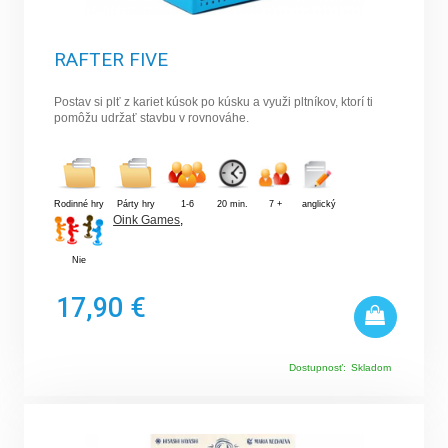
RAFTER FIVE
Postav si plť z kariet kúsok po kúsku a využi pltníkov, ktorí ti
pomôžu udržať stavbu v rovnováhe.
Rodinné hry
Párty hry
1-6
20 min.
7 +
anglický
Oink Games
,
Nie
17,90 €
Dostupnosť:
Skladom