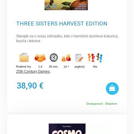
THREE SISTERS HARVEST EDITION
Starajte sa o svoju záhradku, kde v harmónii dozrieva kukurica,
fazuľa i tekvice.
Rodinné hry
1-4
45 min.
14 +
anglický
Nie
25th Century Games
,
38,90 €
Dostupnosť:
Skladom