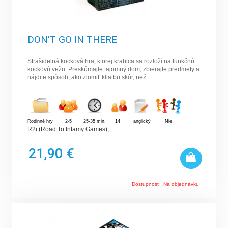
DON'T GO IN THERE
Strašidelná kocková hra, ktorej krabica sa rozloží na funkčnú
kockovú vežu. Preskúmajte tajomný dom, zbierajte predmety a
nájdite spôsob, ako zlomiť kliatbu skôr, než ...
Rodinné hry
2-5
25-35 min.
14 +
anglický
Nie
R2i (Road To Infamy Games)
,
21,90 €
Dostupnosť:
Na objednávku