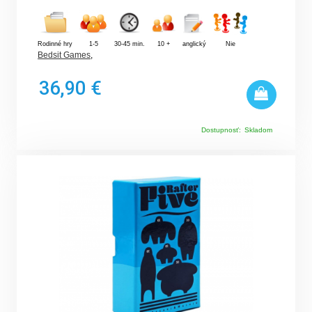
Rodinné hry
1-5
30-45 min.
10 +
anglický
Nie
Bedsit Games
,
36,90 €
Dostupnosť:
Skladom