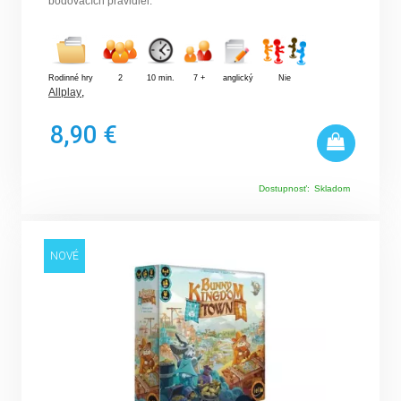
bodovacích pravidiel.
Rodinné hry
2
10 min.
7 +
anglický
Nie
Allplay
,
8,90 €
Dostupnosť:
Skladom
NOVÉ