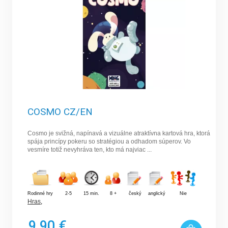
COSMO CZ/EN
Cosmo je svižná, napínavá a vizuálne atraktívna kartová hra, ktorá
spája princípy pokeru so stratégiou a odhadom súperov. Vo
vesmíre totiž nevyhráva ten, kto má najviac ...
Rodinné hry
2-5
15 min.
8 +
český
anglický
Nie
Hras
,
9,90 €