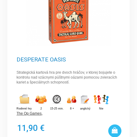
DESPERATE OASIS
Strategická kartová hra pre dvoch hráčov, v ktorej bojujete o
kontrolu nad vzácnymi púštnymi oázami pomocou zvieracích
kariet a špeciálnych schopností.
Rodinné hry
2
15-25 min.
8 +
anglický
Nie
The Op Games
,
11,90 €