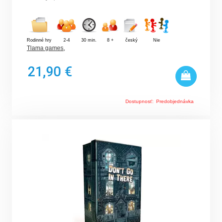
Rodinné hry
2-4
30 min.
8 +
český
Nie
Tlama games
,
21,90 €
Dostupnosť:
Predobjednávka