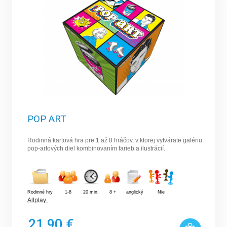
POP ART
Rodinná kartová hra pre 1 až 8 hráčov, v ktorej vytvárate galériu
pop-artových diel kombinovaním farieb a ilustrácií.
Rodinné hry
1-8
20 min.
8 +
anglický
Nie
Allplay
,
21,90 €