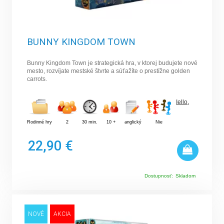
BUNNY KINGDOM TOWN
Bunny Kingdom Town je strategická hra, v ktorej budujete nové
mesto, rozvíjate mestské štvrte a súťažíte o prestížne golden
carrots.
Iello
,
Rodinné hry
2
30 min.
10 +
anglický
Nie
22,90 €
Dostupnosť:
Skladom
NOVÉ
AKCIA