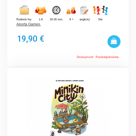
Rodinné hry
1-6
20-30 min.
8 +
anglický
Nie
Aporta Games
,
19,90 €
Dostupnosť:
Predobjednávka