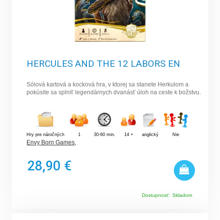
HERCULES AND THE 12 LABORS EN
Sólová kartová a kocková hra, v ktorej sa stanete Herkulom a
pokúsite sa splniť legendárnych dvanásť úloh na ceste k božstvu.
Hry pre náročných
1
30-60 min.
14 +
anglický
Nie
Envy Born Games
,
28,90 €
Dostupnosť:
Skladom