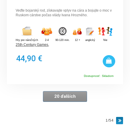
Veďte bojarský rod, získavajte vplyv na cára a bojujte o moc v
Ruskom cárstve počas vlády Ivana Hrozného.
Hry pre náročných
2-4
90-120 min.
12 +
anglický
Nie
25th Century Games
,
44,90 €
Dostupnosť:
Skladom
20 ďalších
1/54