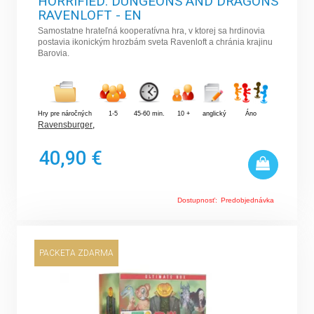
HORRIFIED: DUNGEONS AND DRAGONS
RAVENLOFT - EN
Samostatne hrateľná kooperatívna hra, v ktorej sa hrdinovia
postavia ikonickým hrozbám sveta Ravenloft a chránia krajinu
Barovia.
Hry pre náročných
1-5
45-60 min.
10 +
anglický
Áno
Ravensburger
,
40,90 €
Dostupnosť:
Predobjednávka
PACKETA ZDARMA