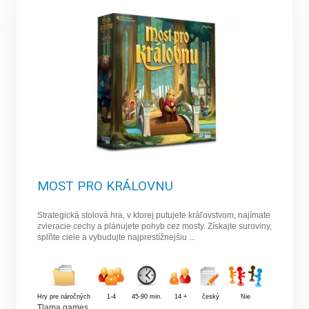
MOST PRO KRÁLOVNU
Strategická stolová hra, v ktorej putujete kráľovstvom, najímate
zvieracie cechy a plánujete pohyb cez mosty. Získajte suroviny,
splňte ciele a vybudujte najprestížnejšiu ...
Hry pre náročných
1-4
45-90 min.
14 +
český
Nie
Tlama games
,