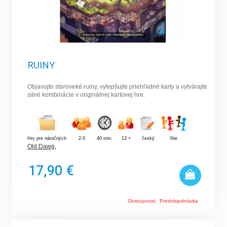
RUINY
Objavujte staroveké ruiny, vylepšujte priehľadné karty a vytvárajte
silné kombinácie v originálnej kartovej hre.
Hry pre náročných
2-5
40 min.
13 +
český
Nie
Old Dawg
,
17,90 €
Dostupnosť:
Predobjednávka