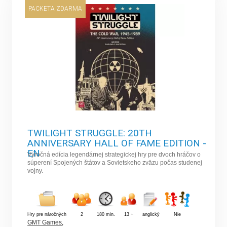
PACKETA ZDARMA
TWILIGHT STRUGGLE: 20TH
ANNIVERSARY HALL OF FAME EDITION -
EN
Výročná edícia legendárnej strategickej hry pre dvoch hráčov o
súperení Spojených štátov a Sovietskeho zväzu počas studenej
vojny.
Hry pre náročných
2
180 min.
13 +
anglický
Nie
GMT Games
,