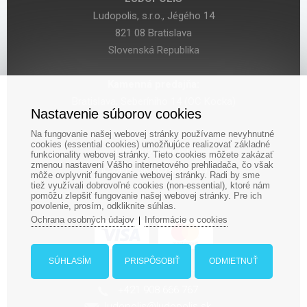
Ludopolis, s.r.o., Jégého 14
821 08 Bratislava
Slovenská Republika
Kamenná predajňa:
Bratislava, Seberíniho 14 (OC Kocka)
Nastavenie súborov cookies
Na fungovanie našej webovej stránky používame nevyhnutné
IČO: 47619431
cookies (essential cookies) umožňujúce realizovať základné
DIČ: 2024029755
funkcionality webovej stránky. Tieto cookies môžete zakázať
zmenou nastavení Vášho internetového prehliadača, čo však
IČ DPH: SK 2024029755
môže ovplyvniť fungovanie webovej stránky. Radi by sme
tiež využívali dobrovoľné cookies (non-essential), ktoré nám
pomôžu zlepšiť fungovanie našej webovej stránky. Pre ich
povolenie, prosím, odkliknite súhlas.
Ochrana osobných údajov
Informácie o cookies
|
SÚHLASÍM
PRISPÔSOBIŤ
ODMIETNUŤ
‎+421 948 188 211
+421 908 666 767
ludopolis@ludopolis.sk