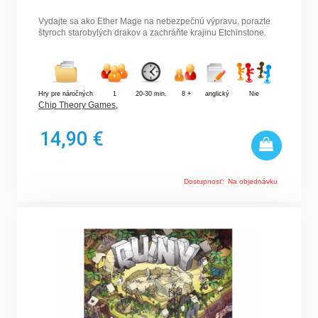
Vydajte sa ako Ether Mage na nebezpečnú výpravu, porazte
štyroch starobylých drakov a zachráňte krajinu Etchinstone.
Hry pre náročných
1
20-30 min.
8 +
anglický
Nie
Chip Theory Games
,
14,90 €
Dostupnosť:
Na objednávku