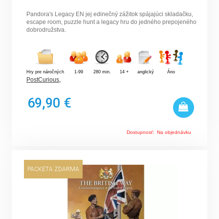
Pandora's Legacy EN jej edinečný zážitok spájajúci skladačku,
escape room, puzzle hunt a legacy hru do jedného prepojeného
dobrodružstva.
Hry pre náročných
1-99
280 min.
14 +
anglický
Áno
PostCurious
,
69,90 €
Dostupnosť:
Na objednávku
PACKETA ZDARMA