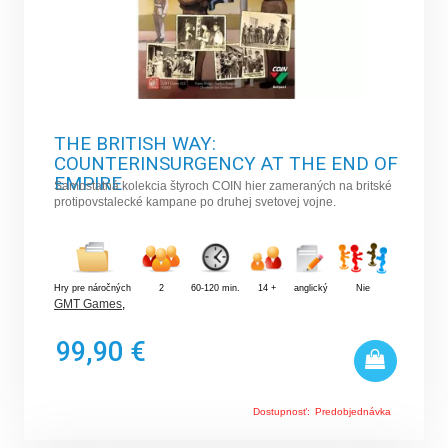
THE BRITISH WAY:
COUNTERINSURGENCY AT THE END OF
EMPIRE
Samostatná kolekcia štyroch COIN hier zameraných na britské
protipovstalecké kampane po druhej svetovej vojne.
Hry pre náročných
2
60-120 min.
14 +
anglický
Nie
GMT Games
,
99,90 €
Dostupnosť:
Predobjednávka