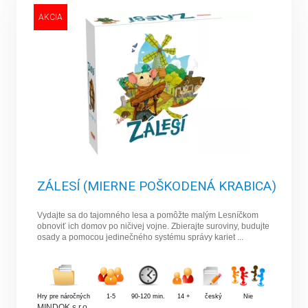
AKCIA
ZÁLESÍ (MIERNE POŠKODENÁ KRABICA)
Vydajte sa do tajomného lesa a pomôžte malým Lesníčkom
obnoviť ich domov po ničivej vojne. Zbierajte suroviny, budujte
osady a pomocou jedinečného systému správy kariet ...
Hry pre náročných
1-5
90-120 min.
14 +
český
Nie
MINDOK s.r.o.
,