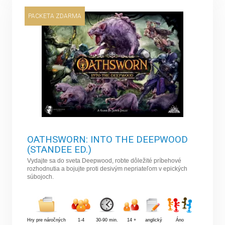
PACKETA ZDARMA
OATHSWORN: INTO THE DEEPWOOD
(STANDEE ED.)
Vydajte sa do sveta Deepwood, robte dôležité príbehové
rozhodnutia a bojujte proti desivým nepriateľom v epických
súbojoch.
Hry pre náročných
1-4
30-90 min.
14 +
anglický
Áno