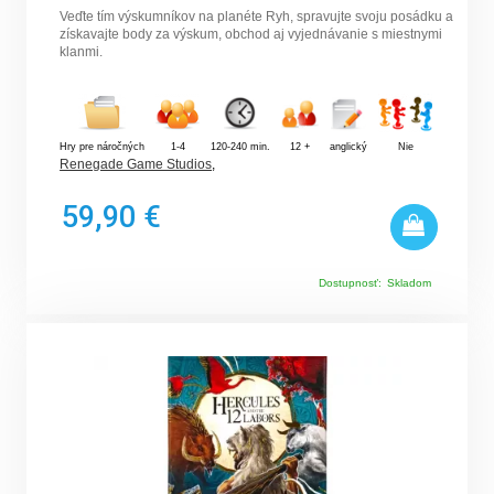
Veďte tím výskumníkov na planéte Ryh, spravujte svoju posádku a
získavajte body za výskum, obchod aj vyjednávanie s miestnymi
klanmi.
Hry pre náročných
1-4
120-240 min.
12 +
anglický
Nie
Renegade Game Studios
,
59,90 €
Dostupnosť:
Skladom