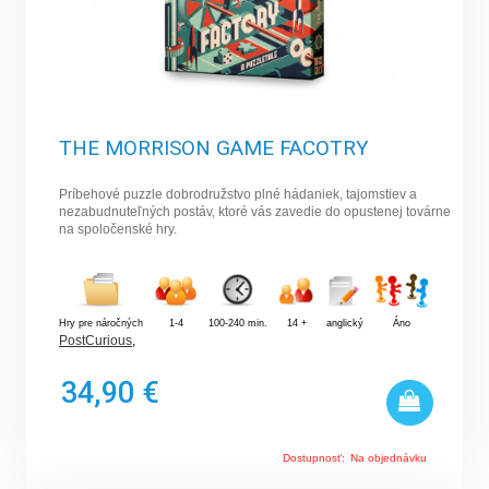
THE MORRISON GAME FACOTRY
Príbehové puzzle dobrodružstvo plné hádaniek, tajomstiev a
nezabudnuteľných postáv, ktoré vás zavedie do opustenej továrne
na spoločenské hry.
Hry pre náročných
1-4
100-240 min.
14 +
anglický
Áno
PostCurious
,
34,90 €
Dostupnosť:
Na objednávku