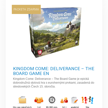
PACKETA ZDARMA
KINGDOM COME: DELIVERANCE – THE
BOARD GAME EN
Kingdom Come: Deliverance – The Board Game je epická
dobrodružná stolová hra s eurohernými prvkami, zasadená do
stredovekých Čiech 15. storočia.
Hry pre náročných
1-4
90-360 min.
14 +
anglický
Nie