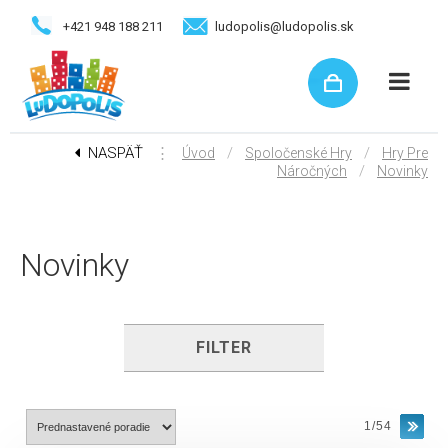
+421 948 188 211
ludopolis@ludopolis.sk
NASPÄŤ
⋮
/
/
Úvod
Spoločenské Hry
Hry Pre
/
Náročných
Novinky
Novinky
FILTER
1/54