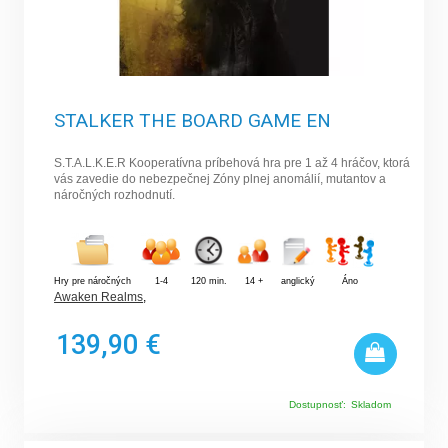
STALKER THE BOARD GAME EN
S.T.A.L.K.E.R Kooperatívna príbehová hra pre 1 až 4 hráčov, ktorá
vás zavedie do nebezpečnej Zóny plnej anomálií, mutantov a
náročných rozhodnutí.
Hry pre náročných
1-4
120 min.
14 +
anglický
Áno
Awaken Realms
,
139,90 €
Dostupnosť:
Skladom