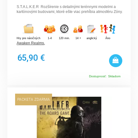
S.T.A.L.K.E.R Rozšírenie s detailnými terénnymi modelmi a
kartónovými budovami, ktoré ešte viac prehĺbia atmosféru Zóny.
Hry pre náročných
1-4
120 min.
14 +
anglický
Áno
Awaken Realms
,
65,90 €
Dostupnosť:
Skladom
PACKETA ZDARMA