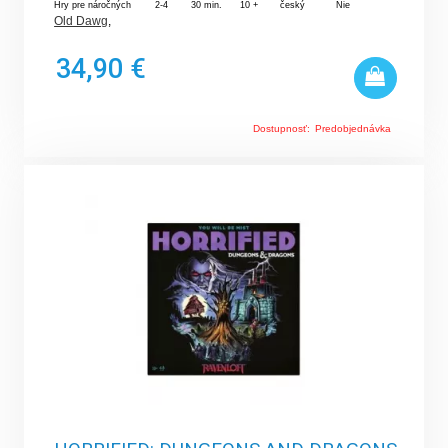
Hry pre náročných
2-4
30 min.
10 +
český
Nie
Old Dawg
,
34,90 €
Dostupnosť:
Predobjednávka