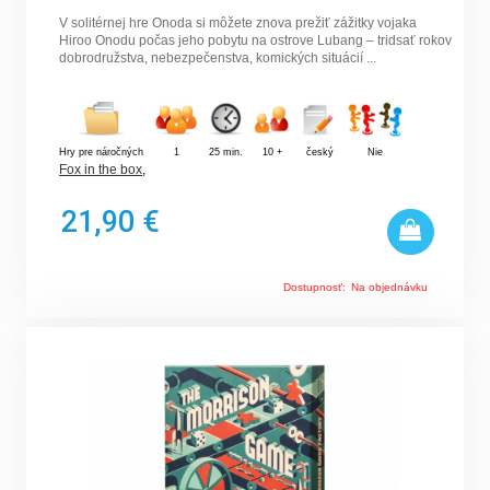
V solitérnej hre Onoda si môžete znova prežiť zážitky vojaka
Hiroo Onodu počas jeho pobytu na ostrove Lubang – tridsať rokov
dobrodružstva, nebezpečenstva, komických situácií ...
Hry pre náročných
1
25 min.
10 +
český
Nie
Fox in the box
,
21,90 €
Dostupnosť:
Na objednávku