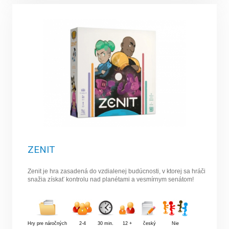
ZENIT
Zenit je hra zasadená do vzdialenej budúcnosti, v ktorej sa hráči
snažia získať kontrolu nad planétami a vesmírnym senátom!
Hry pre náročných
2-4
30 min.
12 +
český
Nie