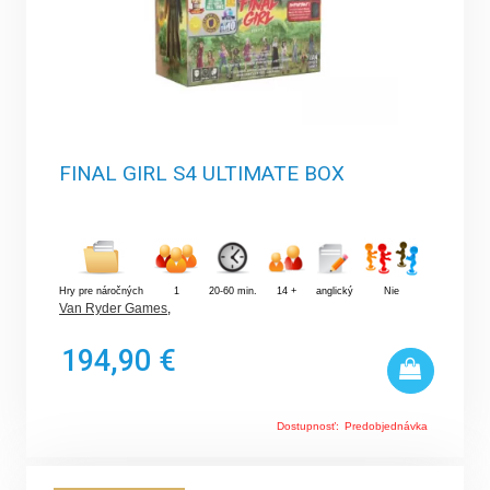
FINAL GIRL S4 ULTIMATE BOX
Hry pre náročných
1
20-60 min.
14 +
anglický
Nie
Van Ryder Games
,
194,90 €
Dostupnosť:
Predobjednávka