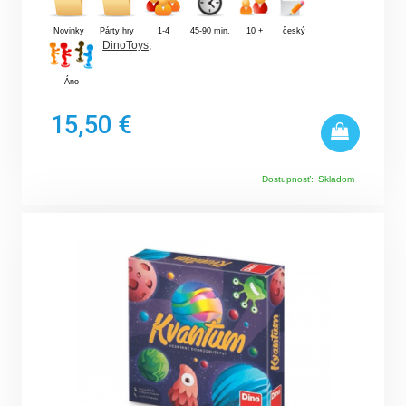
Novinky
Párty hry
1-4
45-90 min.
10 +
český
DinoToys
,
Áno
15,50 €
Dostupnosť:
Skladom