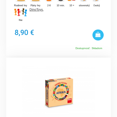
Rodinné hry
Párty hry
2-6
10 min.
10 +
slovenský
český
DinoToys
,
Nie
8,90 €
Dostupnosť:
Skladom