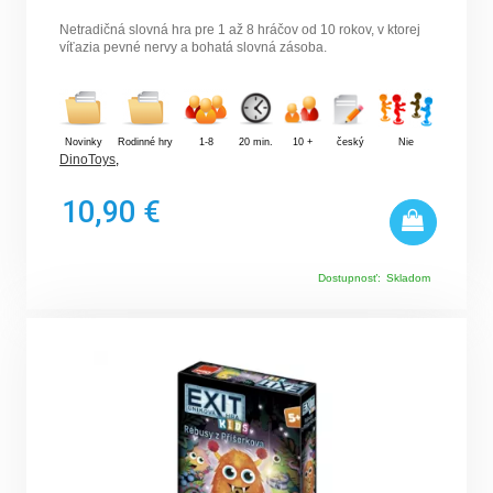
Netradičná slovná hra pre 1 až 8 hráčov od 10 rokov, v ktorej
víťazia pevné nervy a bohatá slovná zásoba.
Novinky
Rodinné hry
1-8
20 min.
10 +
český
Nie
DinoToys
,
10,90 €
Dostupnosť:
Skladom