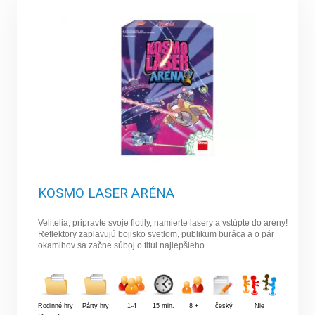
KOSMO LASER ARÉNA
Velitelia, pripravte svoje flotily, namierte lasery a vstúpte do arény!
Reflektory zaplavujú bojisko svetlom, publikum buráca a o pár
okamihov sa začne súboj o titul najlepšieho ...
Rodinné hry
Párty hry
1-4
15 min.
8 +
český
Nie