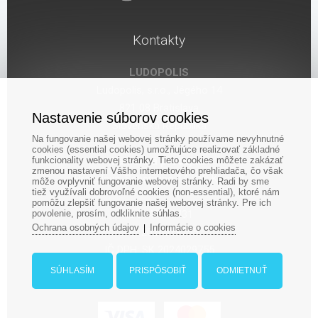
Kontakty
LUDOPOLIS
Ludopolis, s.r.o., Jégého 14
821 08 Bratislava
Nastavenie súborov cookies
Slovenská Republika
Na fungovanie našej webovej stránky používame nevyhnutné
cookies (essential cookies) umožňujúce realizovať základné
funkcionality webovej stránky. Tieto cookies môžete zakázať
Kamenná predajňa:
zmenou nastavení Vášho internetového prehliadača, čo však
Bratislava, Seberíniho 14 (OC Kocka)
môže ovplyvniť fungovanie webovej stránky. Radi by sme
tiež využívali dobrovoľné cookies (non-essential), ktoré nám
pomôžu zlepšiť fungovanie našej webovej stránky. Pre ich
povolenie, prosím, odkliknite súhlas.
IČO: 47619431
Ochrana osobných údajov
Informácie o cookies
|
DIČ: 2024029755
IČ DPH: SK 2024029755
SÚHLASÍM
PRISPÔSOBIŤ
ODMIETNUŤ