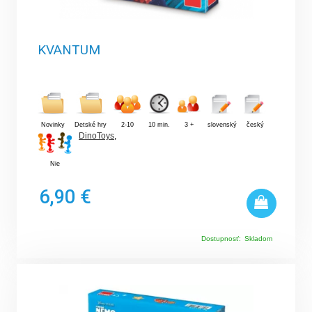
KVANTUM
Novinky
Detské hry
2-10
10 min.
3 +
slovenský
český
DinoToys
,
Nie
6,90 €
Dostupnosť:
Skladom