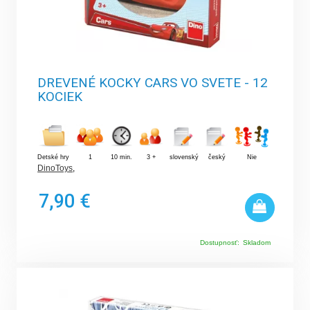
DREVENÉ KOCKY CARS VO SVETE - 12
KOCIEK
Detské hry
1
10 min.
3 +
slovenský
český
Nie
DinoToys
,
7,90 €
Dostupnosť:
Skladom