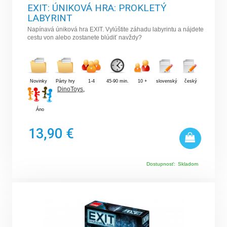
EXIT: ÚNIKOVÁ HRA: PROKLETÝ
LABYRINT
Napínavá úniková hra EXIT. Vylúštite záhadu labyrintu a nájdete
cestu von alebo zostanete blúdiť navždy?
Novinky
Párty hry
1-4
45-90 min.
10 +
slovenský
český
DinoToys
,
Áno
13,90 €
Dostupnosť:
Skladom