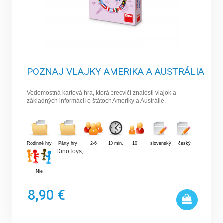
POZNAJ VLAJKY AMERIKA A AUSTRÁLIA
Vedomostná kartová hra, ktorá precvičí znalosti vlajok a
základných informácií o štátoch Ameriky a Austrálie.
Rodinné hry
Párty hry
2-6
10 min.
10 +
slovenský
český
DinoToys
,
Nie
8,90 €