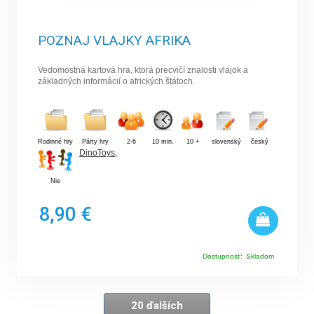
POZNAJ VLAJKY AFRIKA
Vedomostná kartová hra, ktorá precvičí znalosti vlajok a
základných informácií o afrických štátoch.
Rodinné hry
Párty hry
2-6
10 min.
10 +
slovenský
český
DinoToys
,
Nie
8,90 €
Dostupnosť:
Skladom
20 ďalších