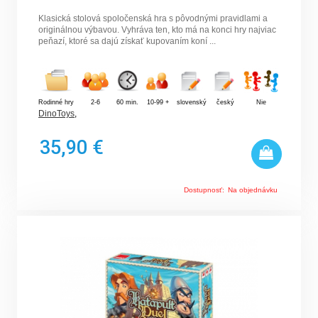
Klasická stolová spoločenská hra s pôvodnými pravidlami a
originálnou výbavou. Vyhráva ten, kto má na konci hry najviac
peňazí, ktoré sa dajú získať kupovaním koní ...
Rodinné hry
2-6
60 min.
10-99 +
slovenský
český
Nie
DinoToys
,
35,90 €
Dostupnosť:
Na objednávku