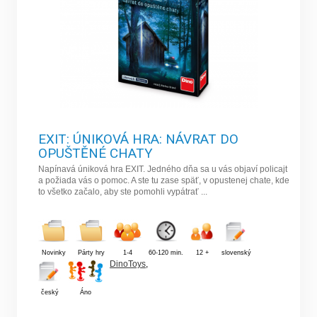
EXIT: ÚNIKOVÁ HRA: NÁVRAT DO
OPUŠTĚNÉ CHATY
Napínavá úniková hra EXIT. Jedného dňa sa u vás objaví policajt
a požiada vás o pomoc. A ste tu zase späť, v opustenej chate, kde
to všetko začalo, aby ste pomohli vypátrať ...
Novinky
Párty hry
1-4
60-120 min.
12 +
slovenský
DinoToys
,
český
Áno