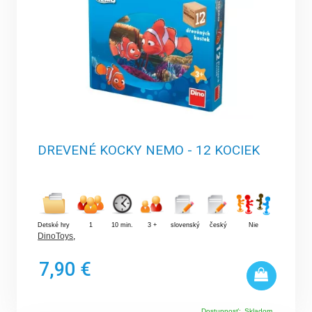
DREVENÉ KOCKY NEMO - 12 KOCIEK
Detské hry
1
10 min.
3 +
slovenský
český
Nie
DinoToys
,
7,90 €
Dostupnosť:
Skladom