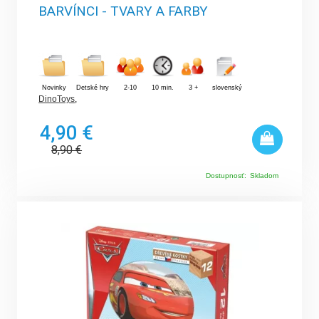
BARVÍNCI - TVARY A FARBY
Novinky
Detské hry
2-10
10 min.
3 +
slovenský
DinoToys
,
4,90 €
8,90
€
Dostupnosť:
Skladom