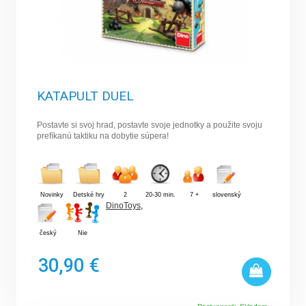
KATAPULT DUEL
Postavte si svoj hrad, postavte svoje jednotky a použite svoju
prefíkanú taktiku na dobytie súpera!
Novinky
Detské hry
2
20-30 min.
7 +
slovenský
DinoToys
,
český
Nie
30,90 €