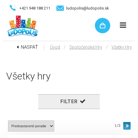
+421 948 188 211
ludopolis@ludopolis.sk
NASPÄŤ
⋮
/
/
Úvod
Spoločenské Hry
Všetky Hry
Všetky hry
FILTER
1/3