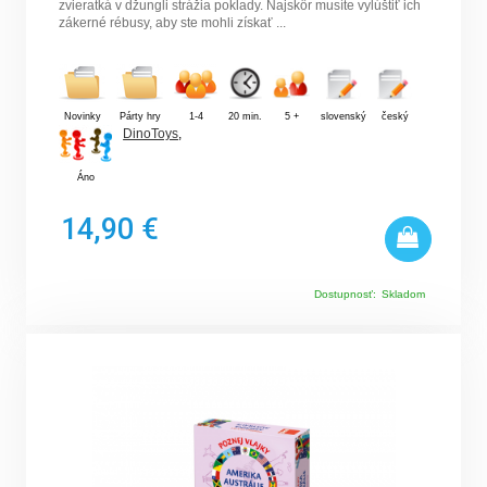
zvieratká v džungli strážia poklady. Najskôr musíte vylúštiť ich
zákerné rébusy, aby ste mohli získať ...
Novinky
Párty hry
1-4
20 min.
5 +
slovenský
český
DinoToys
,
Áno
14,90 €
Dostupnosť:
Skladom