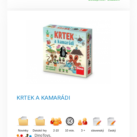
KRTEK A KAMARÁDI
Novinky
Detské hry
2-10
10 min.
3 +
slovenský
český
DinoToys
,