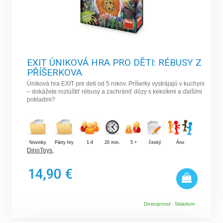
EXIT ÚNIKOVÁ HRA PRO DĚTI: RÉBUSY Z
PŘÍŠERKOVA
Úniková hra EXIT pre deti od 5 rokov. Príšerky vystrájajú v kuchyni
– dokážete rozlúštiť rébusy a zachrániť dózy s keksíkmi a ďalšími
pokladmi?
Novinky
Párty hry
1-4
20 min.
5 +
český
Áno
DinoToys
,
14,90 €
Dostupnosť:
Skladom