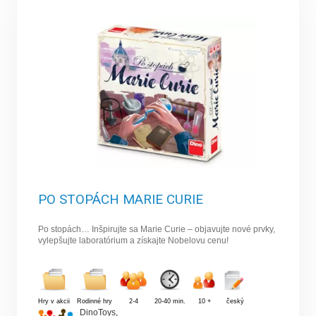
PO STOPÁCH MARIE CURIE
Po stopách… Inšpirujte sa Marie Curie – objavujte nové prvky,
vylepšujte laboratórium a získajte Nobelovu cenu!
Hry v akcii
Rodinné hry
2-4
20-40 min.
10 +
český
DinoToys
,