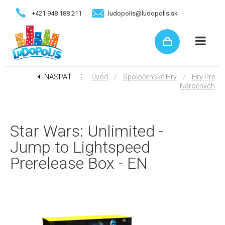
+421 948 188 211
ludopolis@ludopolis.sk
NASPÄŤ
⋮
/
/
Úvod
Spoločenské Hry
Hry Pre
Náročných
Star Wars: Unlimited -
Jump to Lightspeed
Prerelease Box - EN