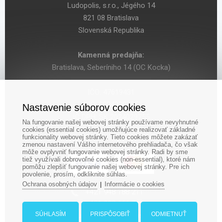
Ludopolis, s.r.o., Jégého 14
821 08 Bratislava
Slovenská Republika
Kamenná predajňa:
Bratislava, Seberíniho 14 (OC Kocka)
IČO: 47619431
DIČ: 2024029755
Nastavenie súborov cookies
IČ DPH: SK 2024029755
Na fungovanie našej webovej stránky používame nevyhnutné
cookies (essential cookies) umožňujúce realizovať základné
funkcionality webovej stránky. Tieto cookies môžete zakázať
zmenou nastavení Vášho internetového prehliadača, čo však
môže ovplyvniť fungovanie webovej stránky. Radi by sme
tiež využívali dobrovoľné cookies (non-essential), ktoré nám
pomôžu zlepšiť fungovanie našej webovej stránky. Pre ich
povolenie, prosím, odkliknite súhlas.
Ochrana osobných údajov
Informácie o cookies
|
‎+421 948 188 211
+421 908 666 767
SÚHLASÍM
PRISPÔSOBIŤ
ODMIETNUŤ
ludopolis@ludopolis.sk