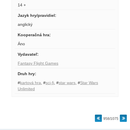
14 +
Jazyk hry/pravidiel
:
anglický
Kooperačná hra
:
Áno
Vydavateľ
:
Fantasy Flight Games
Druh hry
:
#
kartová hra
,
#
sci-fi
,
#
star wars
,
#
Star Wars
Unlimited
958/1075