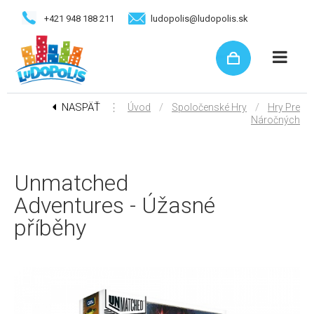
+421 948 188 211
ludopolis@ludopolis.sk
NASPÄŤ
⋮
/
/
Úvod
Spoločenské Hry
Hry Pre
Náročných
Unmatched
Adventures - Úžasné
příběhy