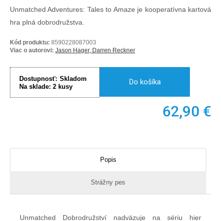
Unmatched Adventures: Tales to Amaze je kooperatívna kartová
hra plná dobrodružstva.
Kód produktu:
8590228087003
Viac o autorovi:
Jason Hager, Darren Reckner
Dostupnosť:
Skladom
Do košíka
Na sklade:
2
kusy
62,90
€
Popis
Strážny pes
Unmatched Dobrodružství nadväzuje na sériu hier