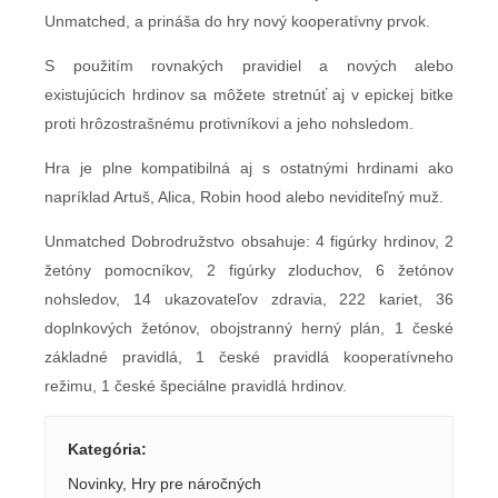
Unmatched, a prináša do hry nový kooperatívny prvok.
S použitím rovnakých pravidiel a nových alebo
existujúcich hrdinov sa môžete stretnúť aj v epickej bitke
proti hrôzostrašnému protivníkovi a jeho nohsledom.
Hra je plne kompatibilná aj s ostatnými hrdinami ako
napríklad Artuš, Alica, Robin hood alebo neviditeľný muž.
Unmatched Dobrodružstvo obsahuje: 4 figúrky hrdinov, 2
žetóny pomocníkov, 2 figúrky zloduchov, 6 žetónov
nohsledov, 14 ukazovateľov zdravia, 222 kariet, 36
doplnkových žetónov, obojstranný herný plán, 1 české
základné pravidlá, 1 české pravidlá kooperatívneho
režimu, 1 české špeciálne pravidlá hrdinov.
Kategória
:
Novinky
,
Hry pre náročných