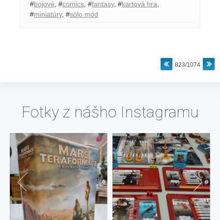
#
bojové
,
#
comics
,
#
fantasy
,
#
kartová hra
,
#
miniatúry
,
#
sólo mód
823/1074
Fotky z nášho Instagramu