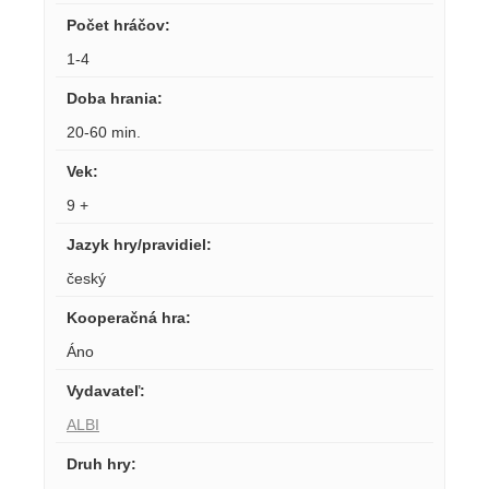
Počet hráčov
:
1-4
Doba hrania
:
20-60 min.
Vek
:
9 +
Jazyk hry/pravidiel
:
český
Kooperačná hra
:
Áno
Vydavateľ
:
ALBI
Druh hry
: