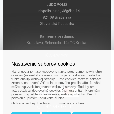
LUDOPOLIS
Ludopolis, s.r.o., Jégého 14
821 08 Bratislava
Slovenská Republika
Kamenná predajňa:
Bratislava, Seberíniho 14 (OC Kocka)
IČO: 47619431
DIČ: 2024029755
Nastavenie súborov cookies
IČ DPH: SK 2024029755
Na fungovanie našej webovej stránky používame nevyhnutné
cookies (essential cookies) umožňujúce realizovať základné
funkcionality webovej stránky. Tieto cookies môžete zakázať
zmenou nastavení Vášho internetového prehliadača, čo však
môže ovplyvniť fungovanie webovej stránky. Radi by sme
tiež využívali dobrovoľné cookies (non-essential), ktoré nám
pomôžu zlepšiť fungovanie našej webovej stránky. Pre ich
povolenie, prosím, odkliknite súhlas.
Ochrana osobných údajov
Informácie o cookies
|
‎+421 948 188 211
+421 908 666 767