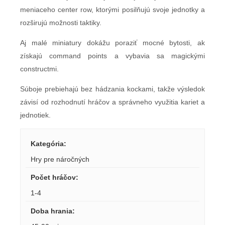
meniaceho center row, ktorými posilňujú svoje jednotky a
rozširujú možnosti taktiky.
Aj malé miniatury dokážu poraziť mocné bytosti, ak
získajú command points a vybavia sa magickými
constructmi.
Súboje prebiehajú bez hádzania kockami, takže výsledok
závisí od rozhodnutí hráčov a správneho využitia kariet a
jednotiek.
Kategória
:
Hry pre náročných
Počet hráčov
:
1-4
Doba hrania
: