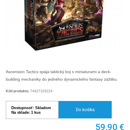
Ascension Tactics spája taktický boj s miniaturami a deck-
building mechaniky do jedného dynamického fantasy zážitku.
Kód produktu:
74427103224
Dostupnosť:
Skladom
Do košíka
Na sklade:
1
kus
59,90
€