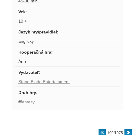
45-90 min.
Vek
:
10 +
Jazyk hry/pravidiel
:
anglický
Kooperačná hra
:
Áno
Vydavateľ
:
Stone Blade Entertainment
Druh hry
:
#
fantasy
100/1075