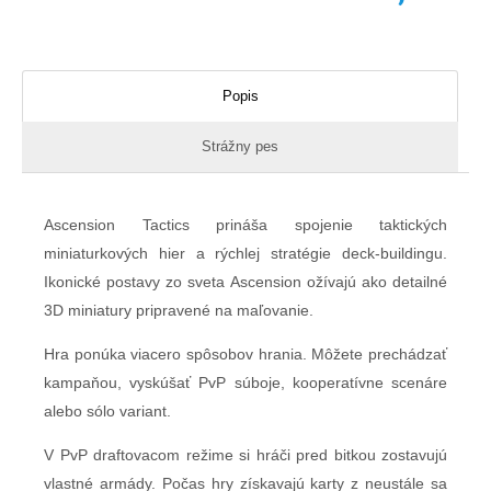
Popis
Strážny pes
Ascension Tactics prináša spojenie taktických
miniaturkových hier a rýchlej stratégie deck-buildingu.
Ikonické postavy zo sveta Ascension ožívajú ako detailné
3D miniatury pripravené na maľovanie.
Hra ponúka viacero spôsobov hrania. Môžete prechádzať
kampaňou, vyskúšať PvP súboje, kooperatívne scenáre
alebo sólo variant.
V PvP draftovacom režime si hráči pred bitkou zostavujú
vlastné armády. Počas hry získavajú karty z neustále sa