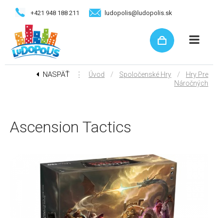
+421 948 188 211
ludopolis@ludopolis.sk
NASPÄŤ
⋮
/
/
Úvod
Spoločenské Hry
Hry Pre
Náročných
Ascension Tactics